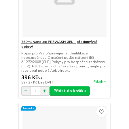
750ml Nanolex PREWASH GEL - předumývač
gelový
Popis pro Vás připravujeme Identifikace
nebezpečnosti Označení podle nařízení (ES)
č.1272/2008 [CLP] Pokyny pro bezpečné zacházení
(CLP): P101 - Je-li nutná lékařská pomoc, mějte po
ruce obal nebo štítek výrobku.
396 Kč
/
ks
Skladem
327,27 Kč
bez DPH
Přidat do košíku
Novinka