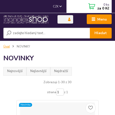
0
ks
CZK
za
0 Kč
Menu
Hledat
Úvod
NOVINKY
NOVINKY
Nejnovější
Nejlevnější
Nejdražší
Zobrazuji 1-30 z 30
strana
z 1
Novinka