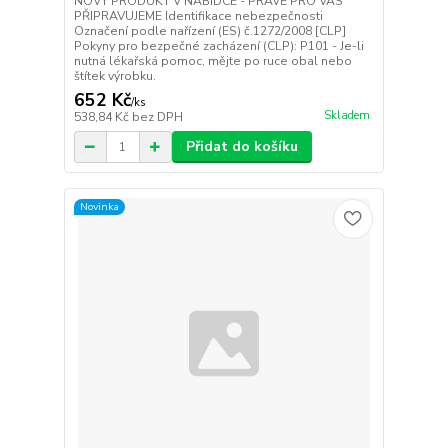
NOVÝ PRODUKT V NABÍDCE - PRÁVĚ PRO VÁS
PŘIPRAVUJEME Identifikace nebezpečnosti
Označení podle nařízení (ES) č.1272/2008 [CLP]
Pokyny pro bezpečné zacházení (CLP): P101 - Je-li
nutná lékařská pomoc, mějte po ruce obal nebo
štítek výrobku.
652 Kč
/
ks
Skladem
538,84 Kč
bez DPH
Přidat do košíku
Novinka