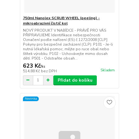
750ml Nanolex SCRUB WHEEL (peeling) -
mikroabrazivní čistič kol
NOVÝ PRODUKT V NABÍDCE - PRÁVĚ PRO VÁS
PŘIPRAVUJEME Identifikace nebezpečnosti
Označení podle nařízení (ES) č.1272/2008 [CLP]
Pokyny pro bezpečné zacházení (CLP): P101 - Je-li
nutná lékařská pomoc, mějte po ruce obal nebo
štítek výrobku. P102 - Uchovávejte mimo dosah
dětí. P501 - Odstraňte obsah...
623 Kč
/
ks
Skladem
514,88 Kč
bez DPH
Přidat do košíku
Novinka