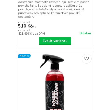
odstraňuje mastnoty, zbytky olejů i lešticích past z
povrchu laku. Speciální receptura zajišťuje, že
povrch je absolutně čistý a bez zbytků, ideálně
připravený pro aplikaci keramických povlaků,
sealantů n...
cena od
510 Kč
/
ks
cena od
Skladem
421,49 Kč
bez DPH
Zvolit variantu
Novinka