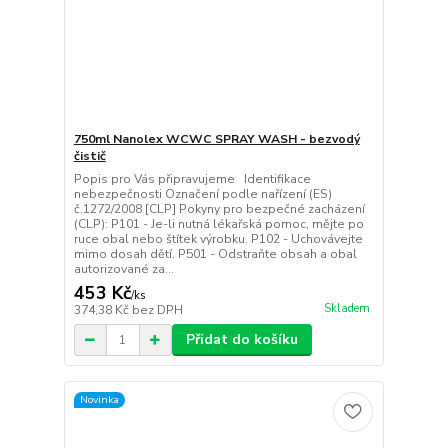
750ml Nanolex WCWC SPRAY WASH - bezvodý
čistič
Popis pro Vás připravujeme Identifikace
nebezpečnosti Označení podle nařízení (ES)
č.1272/2008 [CLP] Pokyny pro bezpečné zacházení
(CLP): P101 - Je-li nutná lékařská pomoc, mějte po
ruce obal nebo štítek výrobku. P102 - Uchovávejte
mimo dosah dětí. P501 - Odstraňte obsah a obal
autorizované za...
453 Kč
/
ks
Skladem
374,38 Kč
bez DPH
Přidat do košíku
Novinka