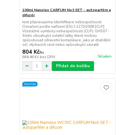
100ml Nanolex CARFUM No3 SET - autoparfém a
difuzér
text připravujeme Identifikace nebezpečnosti
Označení podle nařízení (ES) č.1272/2008 [CLP]
Výstražné symboly nebezpečnosti (CLP): GHS07 -
Směs obsahující ostatní látky, které mohou
způsobovat zdravotní komplikace, jako je dráždění
očí, dýchacích cest nebo způsobující závratě
804 Kč
/
ks
Skladem
664,46 Kč
bez DPH
Přidat do košíku
Novinka