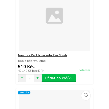
Nanolex Kartáč na kola Rim Brush
popis připravujeme
510 Kč
/
ks
Skladem
421,49 Kč
bez DPH
Přidat do košíku
Novinka