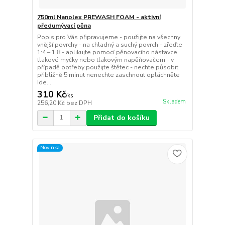
750ml Nanolex PREWASH FOAM - aktivní
předumývací pěna
Popis pro Vás připravujeme - použijte na všechny
vnější povrchy - na chladný a suchý povrch - zřeďte
1:4 – 1:8 - aplikujte pomocí pěnovacího nástavce
tlakové myčky nebo tlakovým napěňovačem - v
případě potřeby použijte štětec - nechte působit
přibližně 5 minut nenechte zaschnout opláchněte
Ide...
310 Kč
/
ks
Skladem
256,20 Kč
bez DPH
Přidat do košíku
Novinka