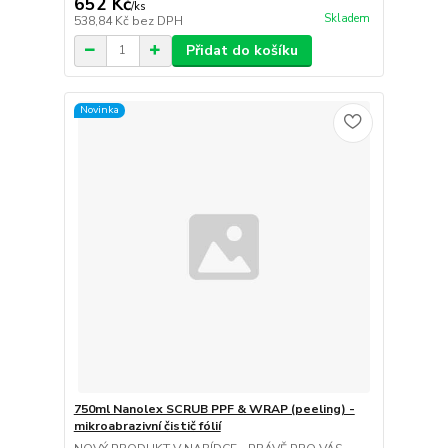
652 Kč
/
ks
Skladem
538,84 Kč
bez DPH
Přidat do košíku
Novinka
750ml Nanolex SCRUB PPF & WRAP (peeling) -
mikroabrazivní čistič fólií