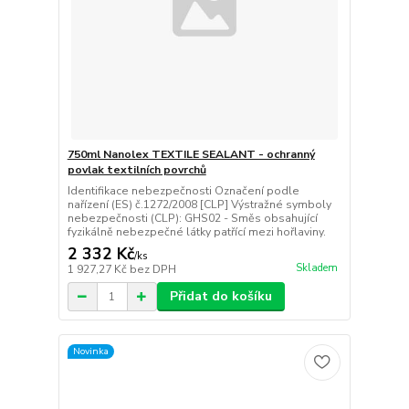
750ml Nanolex TEXTILE SEALANT - ochranný
povlak textilních povrchů
Identifikace nebezpečnosti Označení podle
nařízení (ES) č.1272/2008 [CLP] Výstražné symboly
nebezpečnosti (CLP): GHS02 - Směs obsahující
fyzikálně nebezpečné látky patřící mezi hořlaviny.
2 332 Kč
/
ks
Skladem
1 927,27 Kč
bez DPH
Přidat do košíku
Novinka