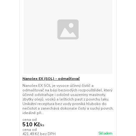
Nanolex EX (SOL) - odmašťovač
Nanolex EX SOL je vysoce účinný čistič a
odmašťovač na bázi bezvodých rozpouštědel, který
účinně odstraňuje i odolné usazeniny mastnoty,
zbytky olejů, vosků a lešticích past z povrchu laku.
Unikátní receptura bez vody proniká hluboko do
nečistot a zanechává dokonale čistý a suchý povrch,
ideálně při...
cena od
510 Kč
/
ks
cena od
Skladem
421,49 Kč
bez DPH