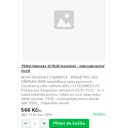
750ml Nanolex SCRUB (peeling) - mikroabrazivní
čistič
NOVÝ PRODUKT V NABÍDCE - PRÁVĚ PRO VÁS
PŘIPRAVUJEME Identifikace nebezpečnosti
Označení podle nařízení (ES) č.1272/2008 [CLP]
Pokyny pro bezpečné zacházení (CLP): P101 - Je-li
nutná lékařská pomoc, mějte po ruce obal nebo
štítek výrobku. P102 - Uchovávejte mimo dosah
dětí. P501 - Odstraňte obsah...
566 Kč
/
ks
Skladem
467,77 Kč
bez DPH
Přidat do košíku