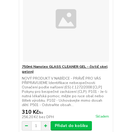
750ml Nanolex GLASS CLEANER GEL - čistič skel
gelový
NOVÝ PRODUKT V NABÍDCE - PRÁVĚ PRO VÁS
PŘIPRAVUJEME Identifikace nebezpečnosti
Označení podle nařízení (ES) č.1272/2008 [CLP]
Pokyny pro bezpečné zacházení (CLP): P101 - Je-li
nutná lékařská pomoc, mějte po ruce obal nebo
štítek výrobku. P102 - Uchovávejte mimo dosah
dětí. P501 - Odstraňte obsah...
310 Kč
/
ks
Skladem
256,20 Kč
bez DPH
Přidat do košíku