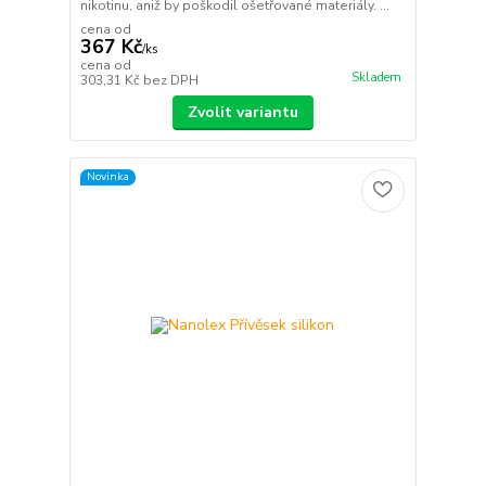
nikotinu, aniž by poškodil ošetřované materiály. ...
cena od
367 Kč
/
ks
cena od
Skladem
303,31 Kč
bez DPH
Zvolit variantu
Novinka