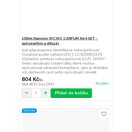
100ml Nanolex WCWC CARFUM No4 SET -
autoparfém a difuzér
text připravujeme Identifikace nebezpečnosti
Označení podle nařízení (ES) č.1272/2008 [CLP]
Výstražné symboly nebezpečnosti (CLP): GHS07 -
Směs obsahující ostatní látky, které mohou
způsobovat zdravotní komplikace, jako je dráždění
očí, dýchacích cest nebo způsobující závratě
804 Kč
/
ks
Skladem
664,46 Kč
bez DPH
Přidat do košíku
Novinka