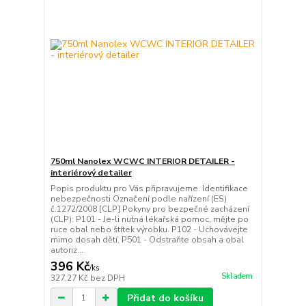
750ml Nanolex WCWC INTERIOR DETAILER -
interiérový detailer
Popis produktu pro Vás připravujeme. Identifikace
nebezpečnosti Označení podle nařízení (ES)
č.1272/2008 [CLP] Pokyny pro bezpečné zacházení
(CLP): P101 - Je-li nutná lékařská pomoc, mějte po
ruce obal nebo štítek výrobku. P102 - Uchovávejte
mimo dosah dětí. P501 - Odstraňte obsah a obal
autoriz...
396 Kč
/
ks
Skladem
327,27 Kč
bez DPH
Přidat do košíku