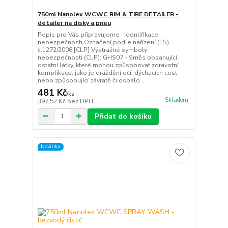
750ml Nanolex WCWC RIM & TIRE DETAILER -
detailer na disky a pneu
Popis pro Vás připravujeme Identifikace
nebezpečnosti Označení podle nařízení (ES)
č.1272/2008 [CLP] Výstražné symboly
nebezpečnosti (CLP): GHS07 - Směs obsahující
ostatní látky, které mohou způsobovat zdravotní
komplikace, jako je dráždění očí, dýchacích cest
nebo způsobující závratě či ospalo...
481 Kč
/
ks
Skladem
397,52 Kč
bez DPH
Přidat do košíku
Novinka