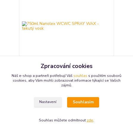
Zpracování cookies
750ml Nanolex WCWC SPRAY WAX - tekutý vosk
Náš e-shop a partneři potřebují Váš
souhlas
s použitím souborů
cookies, aby Vám mohli zobrazovat informace týkající se Vašich
Popis pro Vás připravujeme Identifikace
zájmů.
nebezpečnosti Označení podle nařízení (ES)
č.1272/2008 [CLP] Pokyny pro bezpečné zacházení
(CLP): P101 - Je-li nutná lékařská pomoc, mějte po
ruce obal nebo štítek výrobku. P102 - Uchovávejte
Souhlasím
Nastavení
mimo dosah dětí. P501 - Odstraňte obsah a obal
autorizované za...
510 Kč
/
ks
Skladem
421,49 Kč
bez DPH
Souhlas můžete odmítnout
zde
.
Přidat do košíku