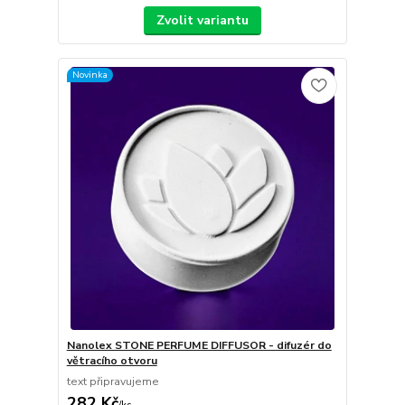
Zvolit variantu
Novinka
Nanolex STONE PERFUME DIFFUSOR - difuzér do
větracího otvoru
text připravujeme
282 Kč