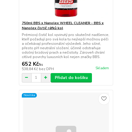
750ml BBS x Nanolex WHEEL CLEANER - BBS x
Nanolex čistič ráfků kol
Prémiový čistič kol vyvinutý pro skutečné nadšence,
kteří požadují pro svá kola tu nejlepší možnou péči
a očekávají profesionální výsledek. Jeho silné,
přesto pH neutrální složení, účinně odstraňuje
odolný brzdový prach a nečistoty. Zároveň chrání
citlivé povrchy luxusních kol nejen značky BBS.
652 Kč
/
ks
Skladem
538,84 Kč
bez DPH
Přidat do košíku
Novinka