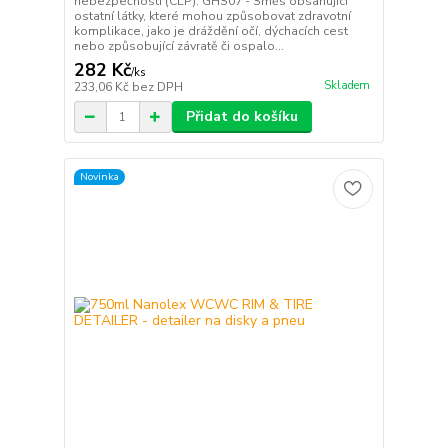
nebezpečnosti (CLP): GHS07 - Směs obsahující
ostatní látky, které mohou způsobovat zdravotní
komplikace, jako je dráždění očí, dýchacích cest
nebo způsobující závratě či ospalo...
282 Kč
/
ks
Skladem
233,06 Kč
bez DPH
Přidat do košíku
Novinka