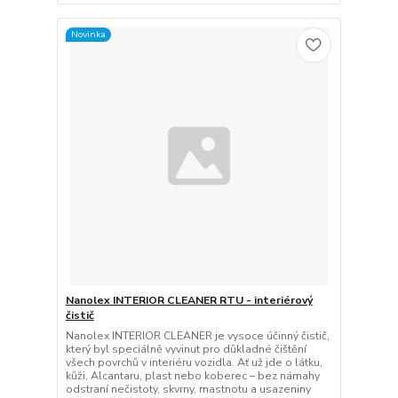
Novinka
Nanolex INTERIOR CLEANER RTU - interiérový
čistič
Nanolex INTERIOR CLEANER je vysoce účinný čistič,
který byl speciálně vyvinut pro důkladné čištění
všech povrchů v interiéru vozidla. Ať už jde o látku,
kůži, Alcantaru, plast nebo koberec – bez námahy
odstraní nečistoty, skvrny, mastnotu a usazeniny