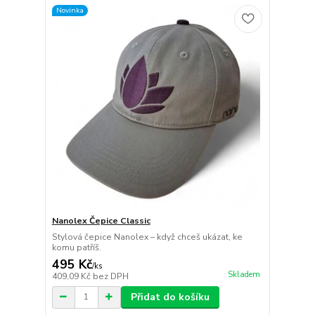
Novinka
Nanolex Čepice Classic
Stylová čepice Nanolex – když chceš ukázat, ke
komu patříš.
495 Kč
/
ks
Skladem
409,09 Kč
bez DPH
Přidat do košíku