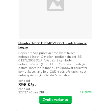
Nanolex INSECT REMOVER GEL - odstraňovač
hmyzu
Popis pro Vás připravujeme Identifikace
nebezpečnosti Označení podle nařízení (ES)
č.1272/2008 [CLP] Výstražné symboly
nebezpečnosti (CLP): GHS07 - Směs obsahující
ostatní látky, které mohou způsobovat zdravotní
komplikace, jako je dráždění očí, dýchacích cest
nebo způsobující závratě či ospalost...
cena od
396 Kč
/
ks
cena od
Skladem
327,27 Kč
bez DPH
Zvolit variantu