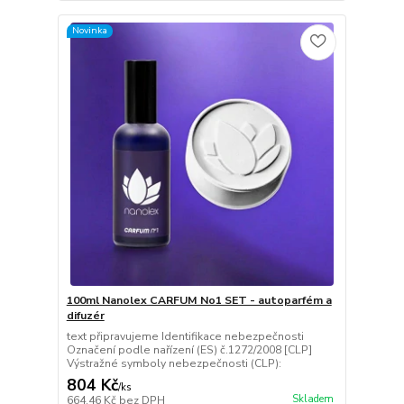
Novinka
100ml Nanolex CARFUM No1 SET - autoparfém a
difuzér
text připravujeme Identifikace nebezpečnosti
Označení podle nařízení (ES) č.1272/2008 [CLP]
Výstražné symboly nebezpečnosti (CLP):
804 Kč
/
ks
Skladem
664,46 Kč
bez DPH