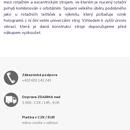
mezi rotačním a excentrickým strojem, ve kterém je nucený rotační
pohyb kombinován s orbitálním. Spojení velkého úběru podobného
jako u rotačních leštiček a výkmitu, který potlačuje vznik
hologramů z ní činí velmi univerzální stroj. Vzhledem k vyšší úrovni
vibrací, která je daná konstrukcí stroje doporučujeme před
nákupem vyzkoušet.
Zákaznická podpora
+420 603 143 243
Doprava ZDARMA nad
3.000,- CZK / 145,- EUR
Platba v CZK / EUR
měnu zvolte v záhlaví