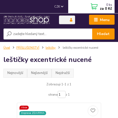
0
ks
CZK
za
0 Kč
Menu
Hledat
Úvod
PŘÍSLUŠENSTVÍ
leštičky
leštičky excentrické nucené
leštičky excentrické nucené
Nejnovější
Nejlevnější
Nejdražší
Zobrazuji 1-1 z 1
strana
z 1
Akce
Doprava ZDARMA