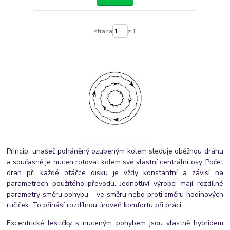
strana
z 1
Princip: unašeč poháněný ozubeným kolem sleduje oběžnou dráhu
a současně je nucen rotovat kolem své vlastní centrální osy. Počet
drah při každé otáčce disku je vždy konstantní a závisí na
parametrech použitého převodu. Jednotliví výrobci mají rozdílné
parametry směru pohybu – ve směru nebo proti směru hodinových
ručiček. To přináší rozdílnou úroveň komfortu při práci.
Excentrické leštičky s nuceným pohybem jsou vlastně hybridem