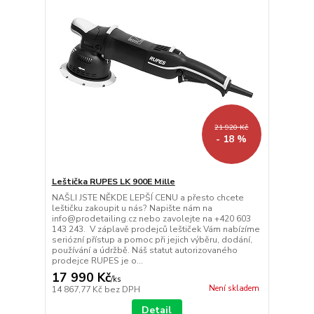
21 920 Kč
- 18 %
Leštička RUPES LK 900E Mille
NAŠLI JSTE NĚKDE LEPŠÍ CENU a přesto chcete
leštičku zakoupit u nás? Napište nám na
info@prodetailing.cz nebo zavolejte na +420 603
143 243. V záplavě prodejců leštiček Vám nabízíme
seriózní přístup a pomoc při jejich výběru, dodání,
používání a údržbě. Náš statut autorizovaného
prodejce RUPES je o...
17 990 Kč
/
ks
Není skladem
14 867,77 Kč
bez DPH
Detail