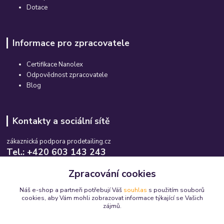
Dotace
Informace pro zpracovatele
Certifikace Nanolex
Odpovědnost zpracovatele
Blog
Kontakty a sociální sítě
zákaznická podpora prodetailing.cz
Tel.: +420 603 143 243
Po-So, 08:00-16:00 hod.
Zpracování cookies
info@prodetailing.cz
Náš e-shop a partneři potřebují Váš
souhlas
s použitím souborů
cookies, aby Vám mohli zobrazovat informace týkající se Vašich
zájmů.