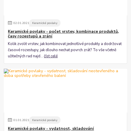
02
.
01
.
2021
Keramické povlaky
Keramické povlaky - počet vrstev, kombinace produktů,
časy rozestupů a zrání
Kolik zvolit vrstev, jak kombinovat jednotlivé produkty a dodržovat
časové rozestupy, jak dlouho nechat povrch zrát? To vše včetně
užitečných rad najd...
číst celé
01
.
01
.
2021
Keramické povlaky
Keramické povlaky - vydatnost, skladování