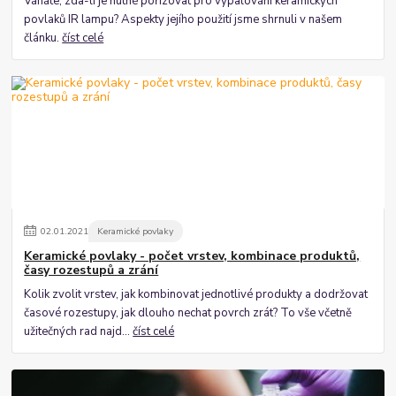
Váháte, zda-li je nutné pořizovat pro vypalování keramických
povlaků IR lampu? Aspekty jejího použití jsme shrnuli v našem
článku.
číst celé
02
.
01
.
2021
Keramické povlaky
Keramické povlaky - počet vrstev, kombinace produktů,
časy rozestupů a zrání
Kolik zvolit vrstev, jak kombinovat jednotlivé produkty a dodržovat
časové rozestupy, jak dlouho nechat povrch zrát? To vše včetně
užitečných rad najd...
číst celé