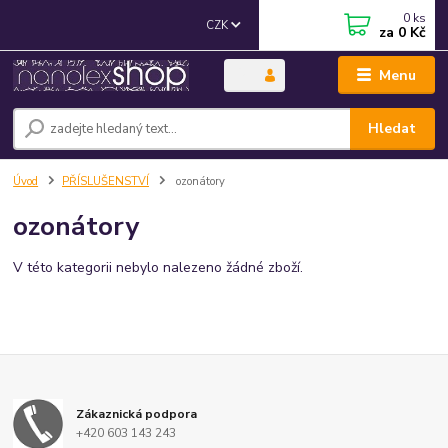
0
ks
CZK
za
0 Kč
Menu
Hledat
Úvod
PŘÍSLUŠENSTVÍ
ozonátory
ozonátory
V této kategorii nebylo nalezeno žádné zboží.
Zákaznická podpora
+420 603 143 243