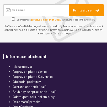
Přihlásit se
Souhlasím se
zpracováním osobních údajů
za účelem rozesílky newsletteru.
Staňte se součástí detailingové scény s produkty Nanolex a GreenX. Přihlaste se k
odběru novinek a získejte pravidelné informace o nejnovějších produktech, akcích
na e-shopu a článcích blogu.
Informace obchodní
Jak nakupovat
Doprava a platba Česko
Doprava a platba Slovensko
Obchodní podmínky
Ochrana osobních údajů
Souhlasy se zprac. osob. údajů
Odstoupení od kupní smlouvy
Reklamační protokol