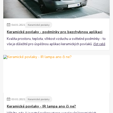
04
.
01
.
2021
Keramické povlaky
Keramické povlaky - podmínky pro bezchybnou aplikaci
Kvalita prostoru, teplota, vlhkost vzduchu a světelné podmínky - to
vše je důležité pro úspěšnou aplikaci keramických povlaků.
číst celé
03
.
01
.
2021
Keramické povlaky
Keramické povlaky - IR lampa ano či ne?