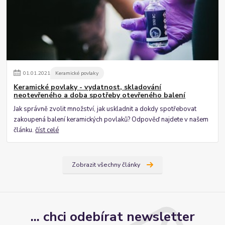
01
.
01
.
2021
Keramické povlaky
Keramické povlaky - vydatnost, skladování
neotevřeného a doba spotřeby otevřeného balení
Jak správně zvolit množství, jak uskladnit a dokdy spotřebovat
zakoupená balení keramických povlaků? Odpověď najdete v našem
článku.
číst celé
Zobrazit všechny články
... chci odebírat newsletter