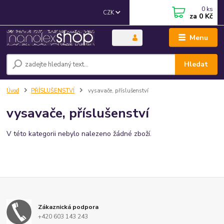
0
ks
CZK
za
0 Kč
Menu
Hledat
Úvod
PŘÍSLUŠENSTVÍ
vysavače, příslušenství
vysavače, příslušenství
V této kategorii nebylo nalezeno žádné zboží.
Zákaznická podpora
+420 603 143 243