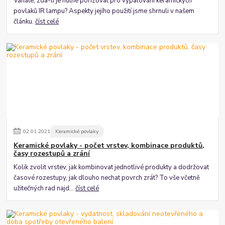
Váháte, zda-li je nutné pořizovat pro vypalování keramických
povlaků IR lampu? Aspekty jejího použití jsme shrnuli v našem
článku.
číst celé
02
.
01
.
2021
Keramické povlaky
Keramické povlaky - počet vrstev, kombinace produktů,
časy rozestupů a zrání
Kolik zvolit vrstev, jak kombinovat jednotlivé produkty a dodržovat
časové rozestupy, jak dlouho nechat povrch zrát? To vše včetně
užitečných rad najd...
číst celé