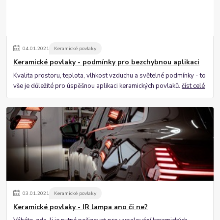
04
.
01
.
2021
Keramické povlaky
Keramické povlaky - podmínky pro bezchybnou aplikaci
Kvalita prostoru, teplota, vlhkost vzduchu a světelné podmínky - to
vše je důležité pro úspěšnou aplikaci keramických povlaků.
číst celé
03
.
01
.
2021
Keramické povlaky
Keramické povlaky - IR lampa ano či ne?