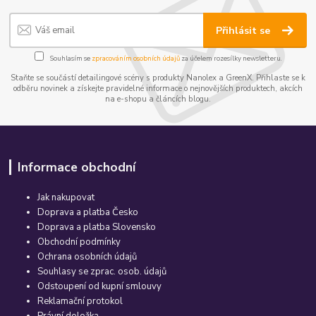
Přihlásit se
Souhlasím se
zpracováním osobních údajů
za účelem rozesílky newsletteru.
Staňte se součástí detailingové scény s produkty Nanolex a GreenX. Přihlaste se k
odběru novinek a získejte pravidelné informace o nejnovějších produktech, akcích
na e-shopu a článcích blogu.
Informace obchodní
Jak nakupovat
Doprava a platba Česko
Doprava a platba Slovensko
Obchodní podmínky
Ochrana osobních údajů
Souhlasy se zprac. osob. údajů
Odstoupení od kupní smlouvy
Reklamační protokol