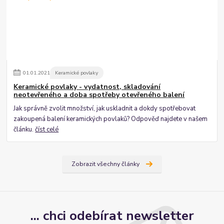
01
.
01
.
2021
Keramické povlaky
Keramické povlaky - vydatnost, skladování
neotevřeného a doba spotřeby otevřeného balení
Jak správně zvolit množství, jak uskladnit a dokdy spotřebovat
zakoupená balení keramických povlaků? Odpověď najdete v našem
článku.
číst celé
Zobrazit všechny články
... chci odebírat newsletter