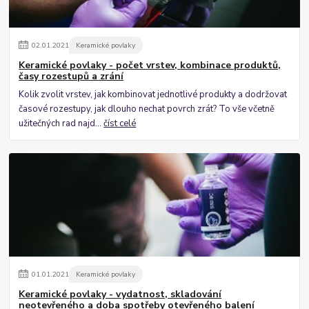
02
.
01
.
2021
Keramické povlaky
Keramické povlaky - počet vrstev, kombinace produktů,
časy rozestupů a zrání
Kolik zvolit vrstev, jak kombinovat jednotlivé produkty a dodržovat
časové rozestupy, jak dlouho nechat povrch zrát? To vše včetně
užitečných rad najd...
číst celé
01
.
01
.
2021
Keramické povlaky
Keramické povlaky - vydatnost, skladování
neotevřeného a doba spotřeby otevřeného balení