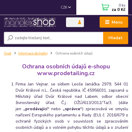
0
ks
CZK
za
0 Kč
Menu
Hledat
Úvod
Informace obchodní
Ochrana osobních údajů
Ochrana osobních údajů e-shopu
www.prodetailing.cz
Firma Jan Vejnar, se sídlem Leoše Janáčka 2979, 544 01
Dvůr Králové n.L., Česká republika, IČ 45956031, zapsaná u
Městský úřad Dvůr Králové nad Labem, odbor obecní
živnostenský úřad, Č.j.: OŽÚ/613/2012/Ta/3, (dále
jen
„prodávající“
nebo
„správce“
) zpracovává ve smyslu
nařízení Evropského parlamentu a Rady (EU) č. 2016/679 o
ochraně fyzických osob v souvislosti se zpracováním
osobních údajů a o volném pohybu těchto údajů a o zrušení