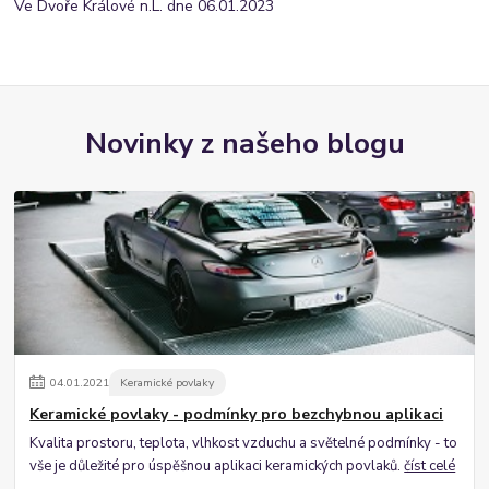
Ve Dvoře Králové n.L. dne 06.01.2023
Novinky z našeho blogu
04
.
01
.
2021
Keramické povlaky
Keramické povlaky - podmínky pro bezchybnou aplikaci
Kvalita prostoru, teplota, vlhkost vzduchu a světelné podmínky - to
vše je důležité pro úspěšnou aplikaci keramických povlaků.
číst celé