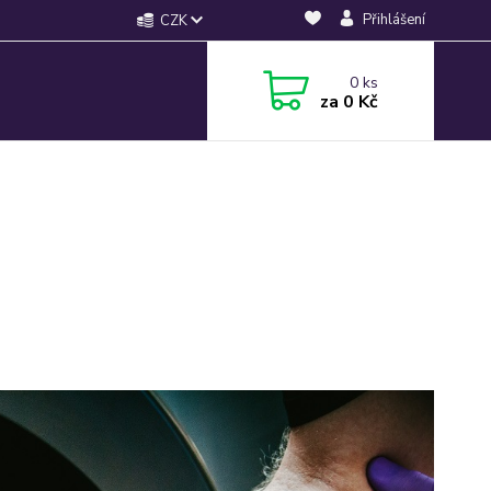
Přihlášení
CZK
0
ks
za
0 Kč