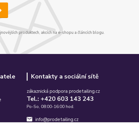
jnovějších produktech, akcích na e-shopu a článcích blogu.
atele
Kontakty a sociální sítě
zákaznická podpora prodetailing.cz
Tel.: +420 603 143 243
e
Po-So, 08:00-16:00 hod.
info@prodetailing.cz