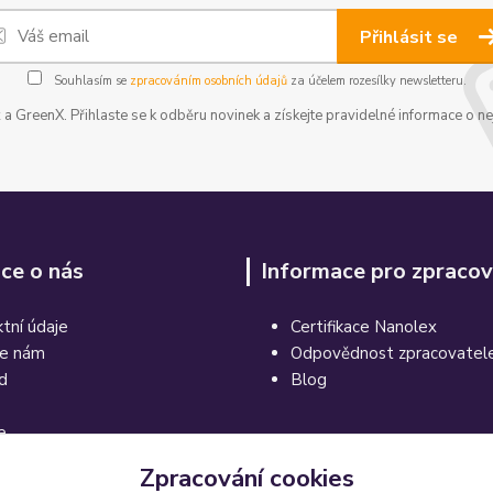
Přihlásit se
Souhlasím se
zpracováním osobních údajů
za účelem rozesílky newsletteru.
a GreenX. Přihlaste se k odběru novinek a získejte pravidelné informace o ne
ce o nás
Informace pro zpracov
tní údaje
Certifikace Nanolex
te nám
Odpovědnost zpracovatel
d
Blog
e
Zpracování cookies