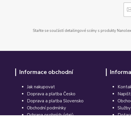
Staňte se součástí detailingové scény s produkty Nanolex 
Informace obchodní
Informa
Jak nakupovat
Kontak
Doprava a platba Česko
Napiš
Doprava a platba Slovensko
Obcho
Obchodní podmínky
Služby
Ochrana osobních údajů
Dotac
Souhlasy se zprac. osob. údajů
Odstoupení od kupní smlouvy