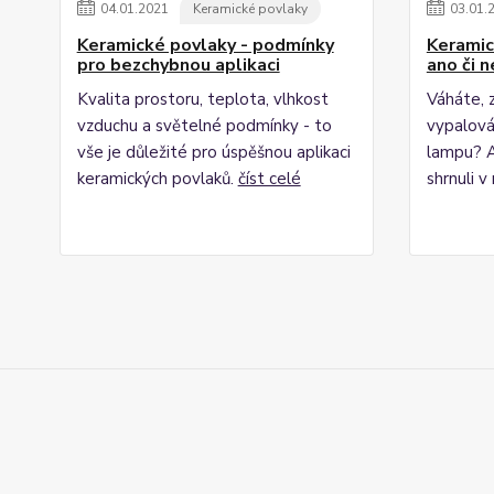
04
.
01
.
2021
Keramické povlaky
03
.
01
.
Keramické povlaky - podmínky
Keramic
pro bezchybnou aplikaci
ano či n
Kvalita prostoru, teplota, vlhkost
Váháte, z
vzduchu a světelné podmínky - to
vypalová
vše je důležité pro úspěšnou aplikaci
lampu? A
keramických povlaků.
číst celé
shrnuli 