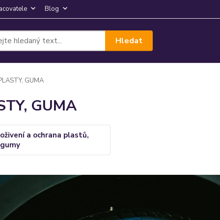
acovatele
Blog
Hledat
PLASTY, GUMA
STY, GUMA
oživení a ochrana plastů,
gumy