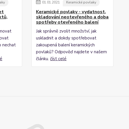
aky
01
.
01
.
2021
Keramické povlaky
et
Keramické povlaky - vydatnost,
ktů,
skladování neotevřeného a doba
spotřeby otevřeného balení
binovat
Jak správně zvolit množství, jak
žovat
uskladnit a dokdy spotřebovat
o nechat
zakoupená balení keramických
povlaků? Odpověď najdete v našem
lé
článku.
číst celé