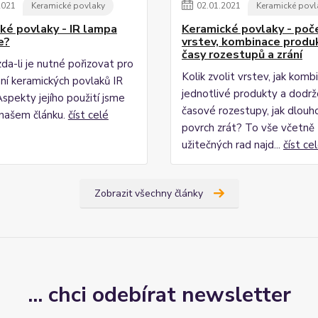
2021
Keramické povlaky
02
.
01
.
2021
Keramické povl
ké povlaky - IR lampa
Keramické povlaky - poč
e?
vrstev, kombinace produ
časy rozestupů a zrání
da-li je nutné pořizovat pro
Kolik zvolit vrstev, jak kom
ní keramických povlaků IR
jednotlivé produkty a dodr
spekty jejího použití jsme
časové rozestupy, jak dlouh
v našem článku.
číst celé
povrch zrát? To vše včetně
užitečných rad najd...
číst ce
Zobrazit všechny články
... chci odebírat newsletter