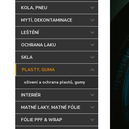
KOLA, PNEU
MYTÍ, DEKONTAMINACE
LEŠTĚNÍ
OCHRANA LAKU
SKLA
PLASTY, GUMA
oživení a ochrana plastů, gumy
INTERIÉR
MATNÉ LAKY, MATNÉ FÓLIE
FÓLIE PPF & WRAP