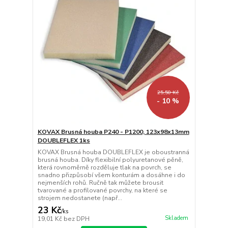
25,50 Kč
- 10 %
KOVAX Brusná houba P240 - P1200, 123x98x13mm
DOUBLEFLEX 1ks
KOVAX Brusná houba DOUBLEFLEX je oboustranná
brusná houba. Díky flexibilní polyuretanové pěně,
která rovnoměrně rozděluje tlak na povrch, se
snadno přizpůsobí všem konturám a dosáhne i do
nejmenších rohů. Ručně tak můžete brousit
tvarované a profilované povrchy, na které se
strojem nedostanete (např...
23 Kč
/
ks
Skladem
19,01 Kč
bez DPH