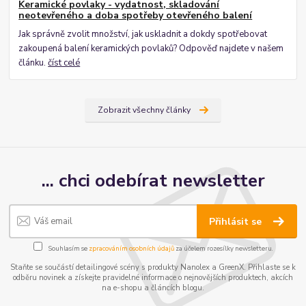
Keramické povlaky - vydatnost, skladování
neotevřeného a doba spotřeby otevřeného balení
Jak správně zvolit množství, jak uskladnit a dokdy spotřebovat
zakoupená balení keramických povlaků? Odpověď najdete v našem
článku.
číst celé
Zobrazit všechny články
... chci odebírat newsletter
Přihlásit se
Souhlasím se
zpracováním osobních údajů
za účelem rozesílky newsletteru.
Staňte se součástí detailingové scény s produkty Nanolex a GreenX. Přihlaste se k
odběru novinek a získejte pravidelné informace o nejnovějších produktech, akcích
na e-shopu a článcích blogu.