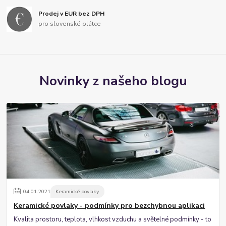
Prodej v EUR bez DPH
pro slovenské plátce
Novinky z našeho blogu
04
.
01
.
2021
Keramické povlaky
Keramické povlaky - podmínky pro bezchybnou aplikaci
Kvalita prostoru, teplota, vlhkost vzduchu a světelné podmínky - to