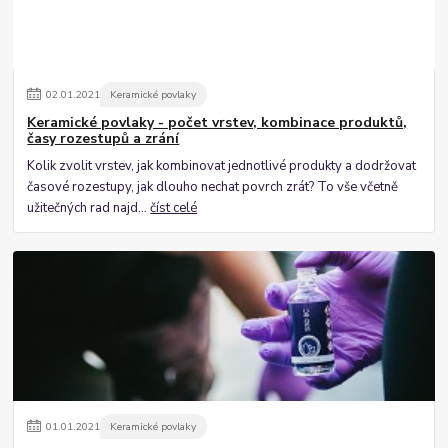
02
.
01
.
2021
Keramické povlaky
Keramické povlaky - počet vrstev, kombinace produktů,
časy rozestupů a zrání
Kolik zvolit vrstev, jak kombinovat jednotlivé produkty a dodržovat
časové rozestupy, jak dlouho nechat povrch zrát? To vše včetně
užitečných rad najd...
číst celé
01
.
01
.
2021
Keramické povlaky