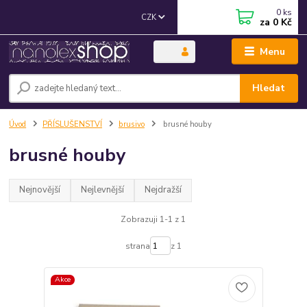
0
ks
CZK
za
0 Kč
Menu
Hledat
Úvod
PŘÍSLUŠENSTVÍ
brusivo
brusné houby
brusné houby
Nejnovější
Nejlevnější
Nejdražší
Zobrazuji 1-1 z 1
strana
z 1
Akce