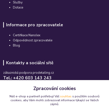
Služby
Dotace
Informace pro zpracovatele
Certifikace Nanolex
Odpovědnost zpracovatele
Blog
Kontakty a sociální sítě
zákaznická podpora prodetailing.cz
Tel.: +420 603 143 243
Po-So, 08:00-16:00 hod.
Zpracování cookies
info@prodetailing.cz
Náš e-shop a partneři potřebují Váš
souhlas
s použitím souborů
cookies, aby Vám mohli zobrazovat informace týkající se Vašich
zájmů.