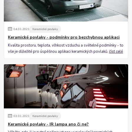
04
.
01
.
2021
Keramické povlaky
Keramické povlaky - podmínky pro bezchybnou aplikaci
Kvalita prostoru, teplota, vlhkost vzduchu a světelné podmínky - to
vše je důležité pro úspěšnou aplikaci keramických povlaků.
číst celé
03
.
01
.
2021
Keramické povlaky
Keramické povlaky - IR lampa ano či ne?