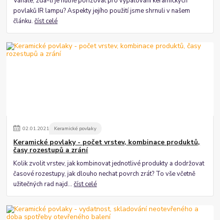
Váháte, zda-li je nutné pořizovat pro vypalování keramických
povlaků IR lampu? Aspekty jejího použití jsme shrnuli v našem
článku.
číst celé
02
.
01
.
2021
Keramické povlaky
Keramické povlaky - počet vrstev, kombinace produktů,
časy rozestupů a zrání
Kolik zvolit vrstev, jak kombinovat jednotlivé produkty a dodržovat
časové rozestupy, jak dlouho nechat povrch zrát? To vše včetně
užitečných rad najd...
číst celé