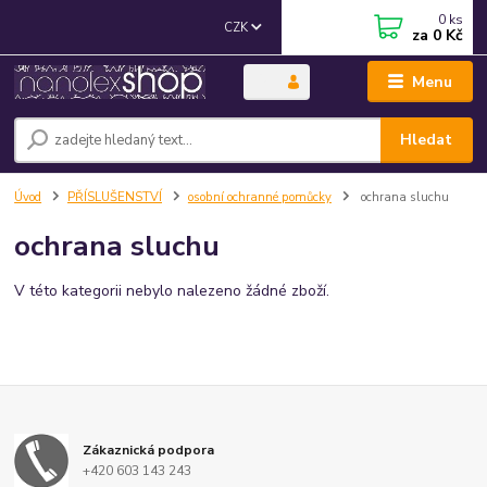
0
ks
CZK
za
0 Kč
Menu
Hledat
Úvod
PŘÍSLUŠENSTVÍ
osobní ochranné pomůcky
ochrana sluchu
ochrana sluchu
V této kategorii nebylo nalezeno žádné zboží.
Zákaznická podpora
+420 603 143 243