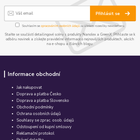
Přihlásit se
Souhlasím se
zpracováním osobních údajů
za účelem rozesílky newsletteru.
Staňte se součástí detailingové scény s produkty Nanolex a GreenX. Přihlaste se k
odběru novinek a získejte pravidelné informace o nejnovějších produktech, akcích
na e-shopu a článcích blogu.
Informace obchodní
Jak nakupovat
Doprava a platba Česko
Doprava a platba Slovensko
Obchodní podmínky
Ochrana osobních údajů
Souhlasy se zprac. osob. údajů
Odstoupení od kupní smlouvy
Reklamační protokol