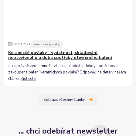
01
.
01
.
2021
Keramické povlaky
Keramické povlaky - vydatnost, skladování
neotevřeného a doba spotřeby otevřeného balení
Jak správně zvolit množství, jak uskladnit a dokdy spotřebovat
zakoupená balení keramických povlaků? Odpověď najdete v našem
článku.
číst celé
Zobrazit všechny články
... chci odebírat newsletter