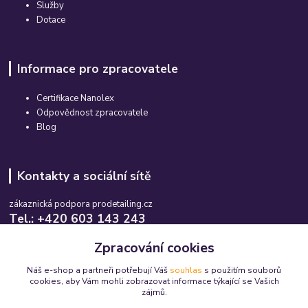
Služby
Dotace
Informace pro zpracovatele
Certifikace Nanolex
Odpovědnost zpracovatele
Blog
Kontakty a sociální sítě
zákaznická podpora prodetailing.cz
Tel.: +420 603 143 243
Po-So, 08:00-16:00 hod.
Zpracování cookies
info@prodetailing.cz
Náš e-shop a partneři potřebují Váš
souhlas
s použitím souborů
cookies, aby Vám mohli zobrazovat informace týkající se Vašich
zájmů.