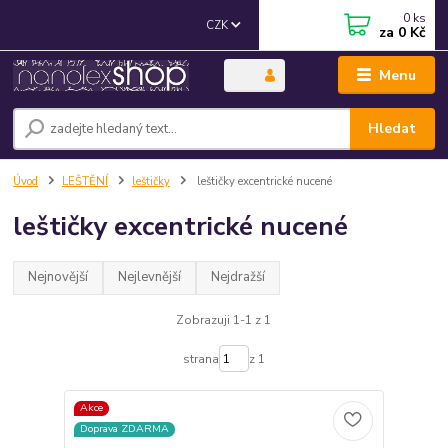
0
ks
CZK
za
0 Kč
Menu
Hledat
Úvod
LEŠTĚNÍ
leštičky
leštičky excentrické nucené
leštičky excentrické nucené
Nejnovější
Nejlevnější
Nejdražší
Zobrazuji 1-1 z 1
strana
z 1
Akce
Doprava ZDARMA