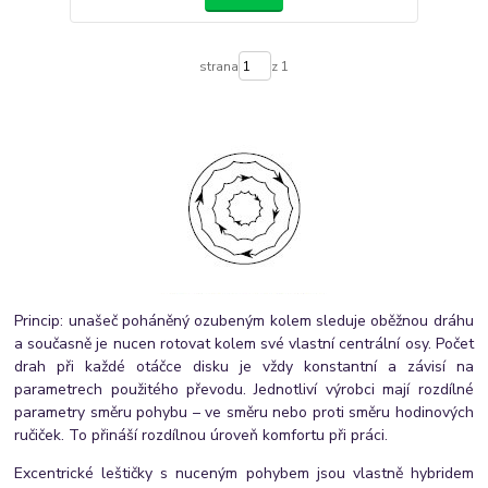
strana
z 1
Princip: unašeč poháněný ozubeným kolem sleduje oběžnou dráhu
a současně je nucen rotovat kolem své vlastní centrální osy. Počet
drah při každé otáčce disku je vždy konstantní a závisí na
parametrech použitého převodu. Jednotliví výrobci mají rozdílné
parametry směru pohybu – ve směru nebo proti směru hodinových
ručiček. To přináší rozdílnou úroveň komfortu při práci.
Excentrické leštičky s nuceným pohybem jsou vlastně hybridem