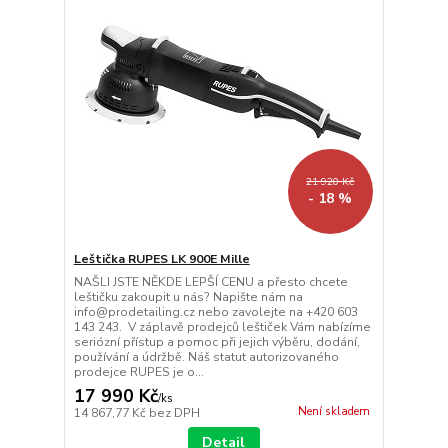
21 920 Kč
- 18 %
Leštička RUPES LK 900E Mille
NAŠLI JSTE NĚKDE LEPŠÍ CENU a přesto chcete
leštičku zakoupit u nás? Napište nám na
info@prodetailing.cz nebo zavolejte na +420 603
143 243. V záplavě prodejců leštiček Vám nabízíme
seriózní přístup a pomoc při jejich výběru, dodání,
používání a údržbě. Náš statut autorizovaného
prodejce RUPES je o...
17 990 Kč
/
ks
Není skladem
14 867,77 Kč
bez DPH
Detail