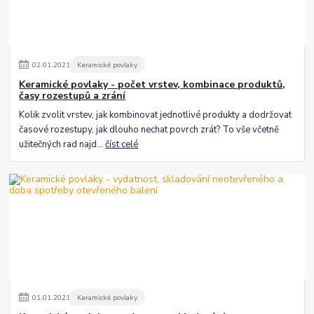
02
.
01
.
2021
Keramické povlaky
Keramické povlaky - počet vrstev, kombinace produktů,
časy rozestupů a zrání
Kolik zvolit vrstev, jak kombinovat jednotlivé produkty a dodržovat
časové rozestupy, jak dlouho nechat povrch zrát? To vše včetně
užitečných rad najd...
číst celé
01
.
01
.
2021
Keramické povlaky