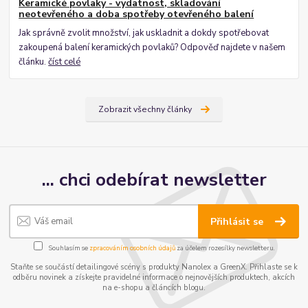
Keramické povlaky - vydatnost, skladování
neotevřeného a doba spotřeby otevřeného balení
Jak správně zvolit množství, jak uskladnit a dokdy spotřebovat
zakoupená balení keramických povlaků? Odpověď najdete v našem
článku.
číst celé
Zobrazit všechny články
... chci odebírat newsletter
Přihlásit se
Souhlasím se
zpracováním osobních údajů
za účelem rozesílky newsletteru.
Staňte se součástí detailingové scény s produkty Nanolex a GreenX. Přihlaste se k
odběru novinek a získejte pravidelné informace o nejnovějších produktech, akcích
na e-shopu a článcích blogu.