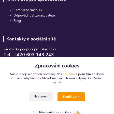
Certifikace Nanolex
Odpovědnost zpracovatele
Blog
Kontakty a sociální sítě
zákaznická podpora prodetailing.cz
Tel.: +420 603 143 243
Po-So, 08:00-16:00 hod.
Zpracování cookies
info@prodetailing.cz
Náš e-shop a partneři potřebují Váš
souhlas
s použitím souborů
cookies, aby Vám mohli zobrazovat informace týkající se Vašich
zájmů.
Souhlasím
Nastavení
© 2015-2026 prodetailing.cz - všechna práva vyhrazena. Jsme tu pro Vás již 11
let.
Souhlas můžete odmítnout
zde
.