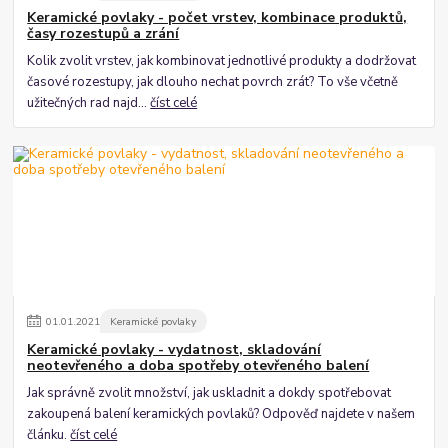
Keramické povlaky - počet vrstev, kombinace produktů,
časy rozestupů a zrání
Kolik zvolit vrstev, jak kombinovat jednotlivé produkty a dodržovat
časové rozestupy, jak dlouho nechat povrch zrát? To vše včetně
užitečných rad najd...
číst celé
01
.
01
.
2021
Keramické povlaky
Keramické povlaky - vydatnost, skladování
neotevřeného a doba spotřeby otevřeného balení
Jak správně zvolit množství, jak uskladnit a dokdy spotřebovat
zakoupená balení keramických povlaků? Odpověď najdete v našem
článku.
číst celé