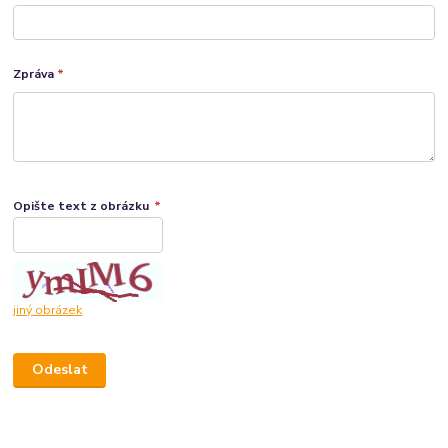
Zpráva
*
Opište text z obrázku
*
jiný obrázek