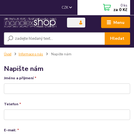
0
ks
CZK
za
0 Kč
Menu
Hledat
Úvod
Informace o nás
Napište nám
Napište nám
Jméno a příjmení
*
Telefon
*
E-mail:
*