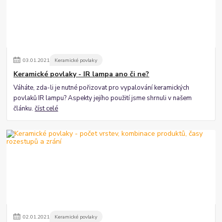
03
.
01
.
2021
Keramické povlaky
Keramické povlaky - IR lampa ano či ne?
Váháte, zda-li je nutné pořizovat pro vypalování keramických
povlaků IR lampu? Aspekty jejího použití jsme shrnuli v našem
článku.
číst celé
02
.
01
.
2021
Keramické povlaky