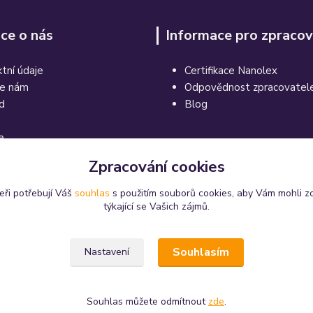
ce o nás
Informace pro zpracov
tní údaje
Certifikace Nanolex
te nám
Odpovědnost zpracovatel
d
Blog
e
Zpracování cookies
eři potřebují Váš
souhlas
s použitím souborů cookies, aby Vám mohli z
týkající se Vašich zájmů.
Souhlasím
Nastavení
u pro Vás již 11 let.
Souhlas můžete odmítnout
zde
.