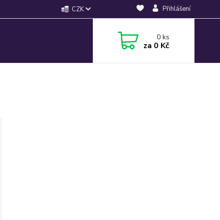
Přihlášení
CZK
0
ks
za
0 Kč