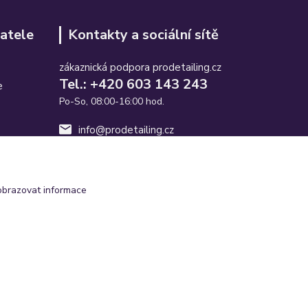
atele
Kontakty a sociální sítě
zákaznická podpora prodetailing.cz
Tel.: +420 603 143 243
e
Po-So, 08:00-16:00 hod.
info@prodetailing.cz
obrazovat informace
Vytvořeno na
Eshop-rychle.cz