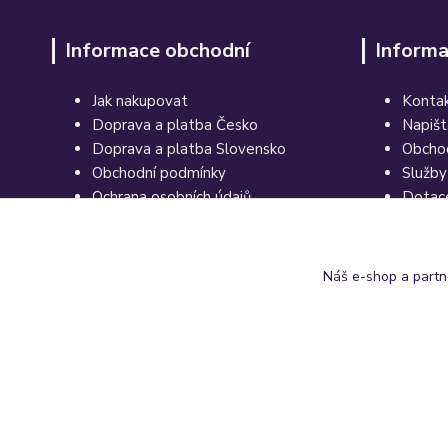
Informace obchodní
Informa
Jak nakupovat
Kontak
Doprava a platba Česko
Napiš
Doprava a platba Slovensko
Obcho
Obchodní podmínky
Služby
Ochrana osobních údajů
Dotac
Souhlasy se zprac. osob. údajů
Odstoupení od kupní smlouvy
Reklamační protokol
Náš e-shop a partn
Právní doložka
© 2015-2026 prodetailing.cz - všechna práva vyhrazena. Jsme t