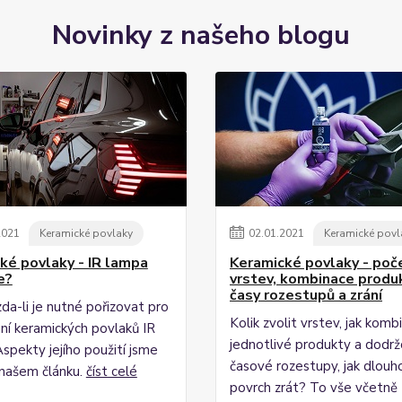
Novinky z našeho blogu
2021
Keramické povlaky
02
.
01
.
2021
Keramické povl
ké povlaky - IR lampa
Keramické povlaky - poč
e?
vrstev, kombinace produ
časy rozestupů a zrání
da-li je nutné pořizovat pro
Kolik zvolit vrstev, jak kom
ní keramických povlaků IR
jednotlivé produkty a dodr
spekty jejího použití jsme
časové rozestupy, jak dlouh
v našem článku.
číst celé
povrch zrát? To vše včetně