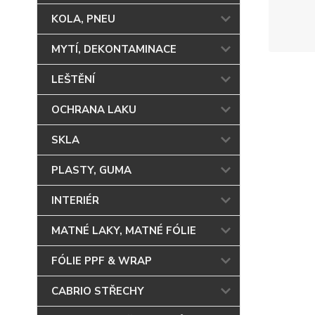
KOLA, PNEU
MYTÍ, DEKONTAMINACE
LEŠTĚNÍ
OCHRANA LAKU
SKLA
PLASTY, GUMA
INTERIÉR
MATNÉ LAKY, MATNÉ FÓLIE
FÓLIE PPF & WRAP
CABRIO STŘECHY