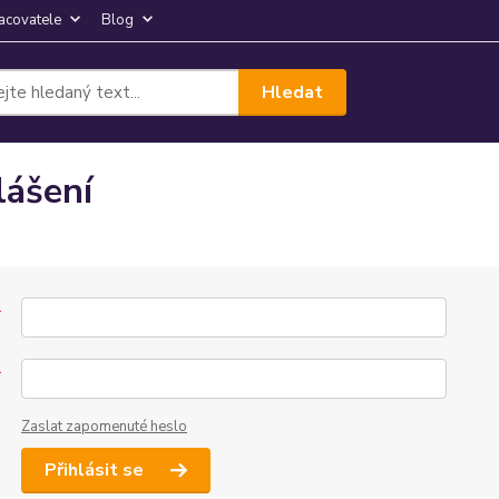
acovatele
Blog
Hledat
lášení
*
*
Zaslat zapomenuté heslo
Přihlásit se