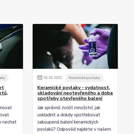
aky
01
.
01
.
2021
Keramické povlaky
et
Keramické povlaky - vydatnost,
ktů,
skladování neotevřeného a doba
spotřeby otevřeného balení
binovat
Jak správně zvolit množství, jak
žovat
uskladnit a dokdy spotřebovat
o nechat
zakoupená balení keramických
povlaků? Odpověď najdete v našem