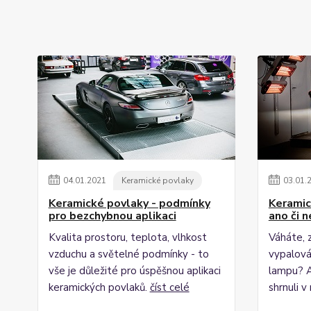
04
.
01
.
2021
Keramické povlaky
03
.
01
.
Keramické povlaky - podmínky
Keramic
pro bezchybnou aplikaci
ano či n
Kvalita prostoru, teplota, vlhkost
Váháte, z
vzduchu a světelné podmínky - to
vypalová
vše je důležité pro úspěšnou aplikaci
lampu? A
keramických povlaků.
číst celé
shrnuli 