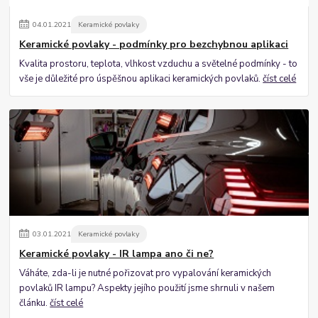
04
.
01
.
2021
Keramické povlaky
Keramické povlaky - podmínky pro bezchybnou aplikaci
Kvalita prostoru, teplota, vlhkost vzduchu a světelné podmínky - to
vše je důležité pro úspěšnou aplikaci keramických povlaků.
číst celé
03
.
01
.
2021
Keramické povlaky
Keramické povlaky - IR lampa ano či ne?
Váháte, zda-li je nutné pořizovat pro vypalování keramických
povlaků IR lampu? Aspekty jejího použití jsme shrnuli v našem
článku.
číst celé