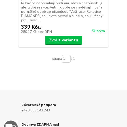
Rukavice neobsahují pudr ani latex a nezpůsobují
alergické reakce. Velmi dobře se navlékají, nosí a
po krátké době se přizpůsobí Vaší ruce. Rukavice
DIAMOND3 jsou extra pevné a silné a jsou určeny
pro uživat...
339 Kč
/
ks
Skladem
280,17 Kč
bez DPH
Zvolit variantu
strana
z 1
Zákaznická podpora
+420 603 143 243
Doprava ZDARMA nad