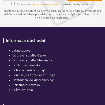
Souhlasím se
zpracováním osobních údajů
za účelem rozesílky newsletteru.
Staňte se součástí detailingové scény s produkty Nanolex a GreenX. Přihlaste se k
odběru novinek a získejte pravidelné informace o nejnovějších produktech, akcích
na e-shopu a článcích blogu.
Informace obchodní
Jak nakupovat
Doprava a platba Česko
Doprava a platba Slovensko
Obchodní podmínky
Ochrana osobních údajů
Souhlasy se zprac. osob. údajů
Odstoupení od kupní smlouvy
Reklamační protokol
Právní doložka