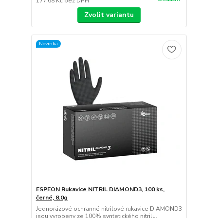
177,68 Kč
bez DPH
Zvolit variantu
Novinka
ESPEON Rukavice NITRIL DIAMOND3, 100 ks,
černé, 8.0g
Jednorázové ochranné nitrilové rukavice DIAMOND3
jsou vyrobeny ze 100% syntetického nitrilu.