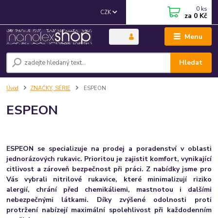
0
ks
CZK
za
0 Kč
Menu
Hledat
Úvod
ZNAČKY, SÉRIE
ESPEON
ESPEON
ESPEON se specializuje na prodej a poradenství v oblasti
jednorázových rukavic. Prioritou je zajistit komfort,
vynikající
citlivost a zároveň bezpečnost při práci.
Z nabídky jsme pro
Vás vybrali nitrilové rukavice, které
minimalizují riziko
alergií,
chrání před chemikáliemi, mastnotou i dalšími
nebezpečnými látkami. Díky zvýšené odolnosti proti
protržení nabízejí maximální spolehlivost při každodenním