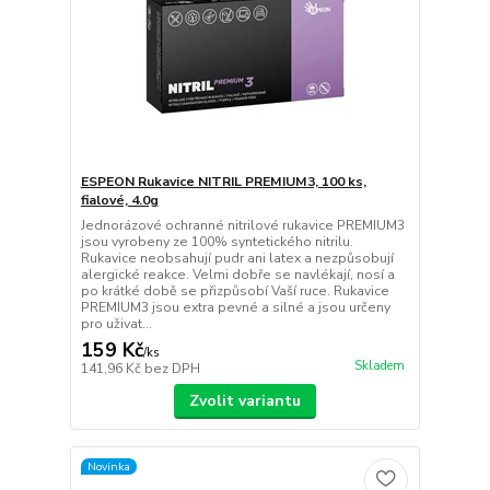
ESPEON Rukavice NITRIL PREMIUM3, 100 ks,
fialové, 4.0g
Jednorázové ochranné nitrilové rukavice PREMIUM3
jsou vyrobeny ze 100% syntetického nitrilu.
Rukavice neobsahují pudr ani latex a nezpůsobují
alergické reakce. Velmi dobře se navlékají, nosí a
po krátké době se přizpůsobí Vaší ruce. Rukavice
PREMIUM3 jsou extra pevné a silné a jsou určeny
pro uživat...
159 Kč
/
ks
Skladem
141,96 Kč
bez DPH
Zvolit variantu
Novinka