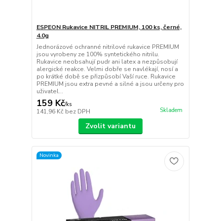
ESPEON Rukavice NITRIL PREMIUM, 100 ks, černé,
4.0g
Jednorázové ochranné nitrilové rukavice PREMIUM
jsou vyrobeny ze 100% syntetického nitrilu.
Rukavice neobsahují pudr ani latex a nezpůsobují
alergické reakce. Velmi dobře se navlékají, nosí a
po krátké době se přizpůsobí Vaší ruce. Rukavice
PREMIUM jsou extra pevné a silné a jsou určeny pro
uživatel...
159 Kč
/
ks
Skladem
141,96 Kč
bez DPH
Zvolit variantu
Novinka