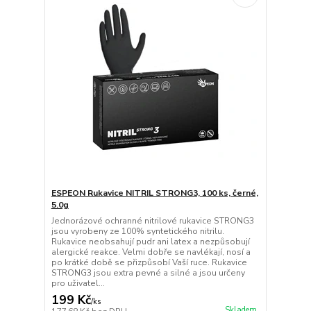
ESPEON Rukavice NITRIL STRONG3, 100 ks, černé,
5.0g
Jednorázové ochranné nitrilové rukavice STRONG3
jsou vyrobeny ze 100% syntetického nitrilu.
Rukavice neobsahují pudr ani latex a nezpůsobují
alergické reakce. Velmi dobře se navlékají, nosí a
po krátké době se přizpůsobí Vaší ruce. Rukavice
STRONG3 jsou extra pevné a silné a jsou určeny
pro uživatel...
199 Kč
/
ks
Skladem