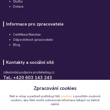
Služby
Dotace
Informace pro zpracovatele
Certifikace Nanolex
Odpovědnost zpracovatele
Blog
Kontakty a sociální sítě
zákaznická podpora prodetailing.cz
Tel.: +420 603 143 243
Po-So, 08:00-16:00 hod.
Zpracování cookies
info@prodetailing.cz
Náš e-shop a partneři potřebují Váš
souhlas
s použitím souborů
cookies, aby Vám mohli zobrazovat informace týkající se Vašich
zájmů.