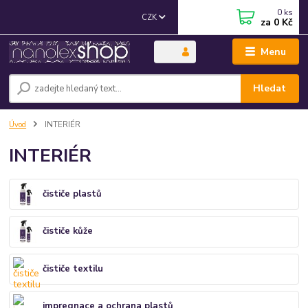
0
ks
CZK
za
0 Kč
Menu
Hledat
Úvod
INTERIÉR
INTERIÉR
čističe plastů
čističe kůže
čističe textilu
impregnace a ochrana plastů