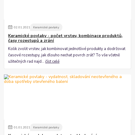
02
.
01
.
2021
Keramické povlaky
Keramické povlaky - počet vrstev, kombinace produktů,
časy rozestupů a zrání
Kolik zvolit vrstev, jak kombinovat jednotlivé produkty a dodržovat
časové rozestupy, jak dlouho nechat povrch zrát? To vše včetně
užitečných rad najd...
číst celé
01
.
01
.
2021
Keramické povlaky