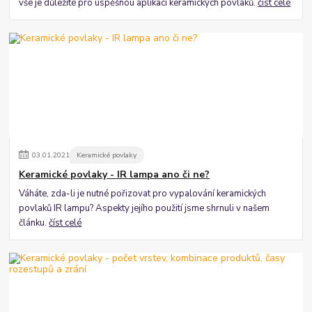
vše je důležité pro úspěšnou aplikaci keramických povlaků.
číst celé
03
.
01
.
2021
Keramické povlaky
Keramické povlaky - IR lampa ano či ne?
Váháte, zda-li je nutné pořizovat pro vypalování keramických
povlaků IR lampu? Aspekty jejího použití jsme shrnuli v našem
článku.
číst celé