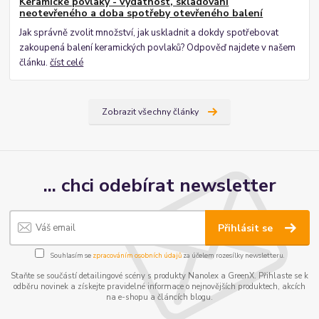
Keramické povlaky - vydatnost, skladování
neotevřeného a doba spotřeby otevřeného balení
Jak správně zvolit množství, jak uskladnit a dokdy spotřebovat
zakoupená balení keramických povlaků? Odpověď najdete v našem
článku.
číst celé
Zobrazit všechny články
... chci odebírat newsletter
Přihlásit se
Souhlasím se
zpracováním osobních údajů
za účelem rozesílky newsletteru.
Staňte se součástí detailingové scény s produkty Nanolex a GreenX. Přihlaste se k
odběru novinek a získejte pravidelné informace o nejnovějších produktech, akcích
na e-shopu a článcích blogu.