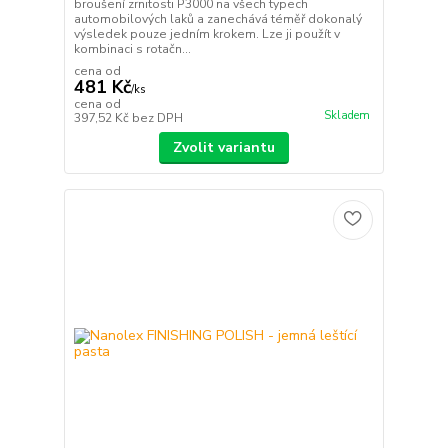
broušení zrnitosti P3000 na všech typech
automobilových laků a zanechává téměř dokonalý
výsledek pouze jedním krokem. Lze ji použít v
kombinaci s rotačn...
cena od
481 Kč
/
ks
cena od
Skladem
397,52 Kč
bez DPH
Zvolit variantu