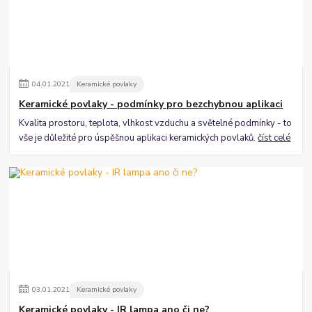
04
.
01
.
2021
Keramické povlaky
Keramické povlaky - podmínky pro bezchybnou aplikaci
Kvalita prostoru, teplota, vlhkost vzduchu a světelné podmínky - to
vše je důležité pro úspěšnou aplikaci keramických povlaků.
číst celé
03
.
01
.
2021
Keramické povlaky
Keramické povlaky - IR lampa ano či ne?