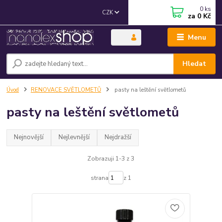
0
ks
CZK
za
0 Kč
Menu
Hledat
Úvod
RENOVACE SVĚTLOMETŮ
pasty na leštění světlometů
pasty na leštění světlometů
Nejnovější
Nejlevnější
Nejdražší
Zobrazuji 1-3 z 3
strana
z 1