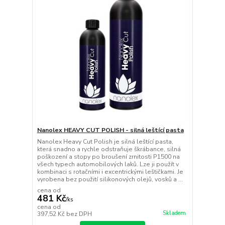
Nanolex HEAVY CUT POLISH - silná leštící pasta
Nanolex Heavy Cut Polish je silná leštící pasta,
která snadno a rychle odstraňuje škrábance, silná
poškození a stopy po broušení zrnitosti P1500 na
všech typech automobilových laků. Lze ji použít v
kombinaci s rotačními i excentrickými leštičkami. Je
vyrobena bez použití silikonových olejů, vosků a ...
cena od
481 Kč
/
ks
cena od
Skladem
397,52 Kč
bez DPH