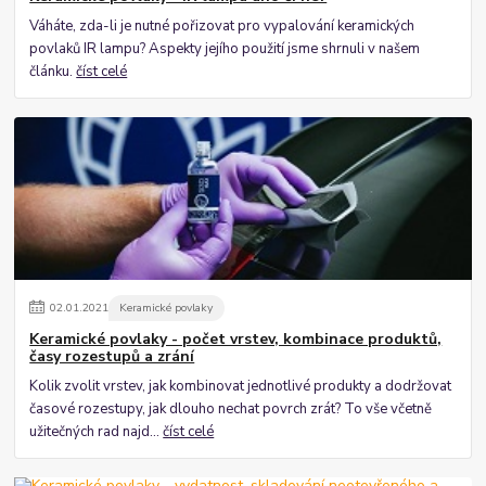
Váháte, zda-li je nutné pořizovat pro vypalování keramických
povlaků IR lampu? Aspekty jejího použití jsme shrnuli v našem
článku.
číst celé
02
.
01
.
2021
Keramické povlaky
Keramické povlaky - počet vrstev, kombinace produktů,
časy rozestupů a zrání
Kolik zvolit vrstev, jak kombinovat jednotlivé produkty a dodržovat
časové rozestupy, jak dlouho nechat povrch zrát? To vše včetně
užitečných rad najd...
číst celé