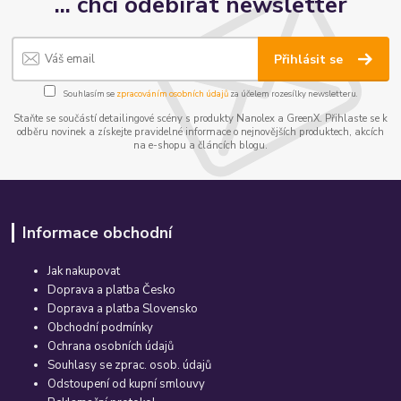
... chci odebírat newsletter
Přihlásit se
Souhlasím se
zpracováním osobních údajů
za účelem rozesílky newsletteru.
Staňte se součástí detailingové scény s produkty Nanolex a GreenX. Přihlaste se k
odběru novinek a získejte pravidelné informace o nejnovějších produktech, akcích
na e-shopu a článcích blogu.
Informace obchodní
Jak nakupovat
Doprava a platba Česko
Doprava a platba Slovensko
Obchodní podmínky
Ochrana osobních údajů
Souhlasy se zprac. osob. údajů
Odstoupení od kupní smlouvy