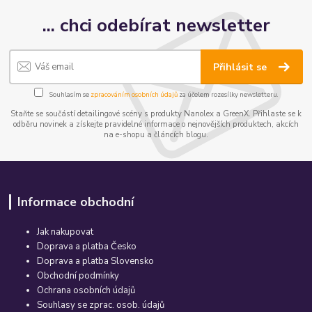
... chci odebírat newsletter
Přihlásit se
Souhlasím se
zpracováním osobních údajů
za účelem rozesílky newsletteru.
Staňte se součástí detailingové scény s produkty Nanolex a GreenX. Přihlaste se k
odběru novinek a získejte pravidelné informace o nejnovějších produktech, akcích
na e-shopu a článcích blogu.
Informace obchodní
Jak nakupovat
Doprava a platba Česko
Doprava a platba Slovensko
Obchodní podmínky
Ochrana osobních údajů
Souhlasy se zprac. osob. údajů