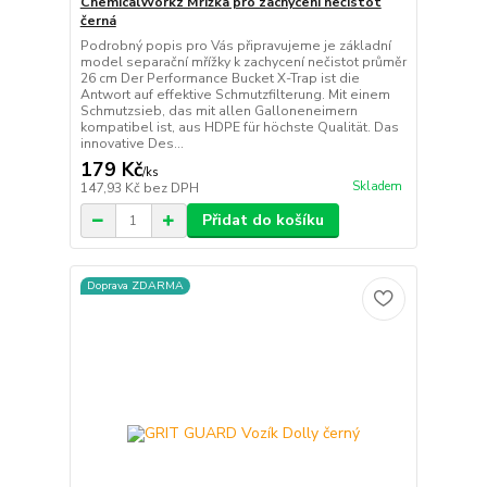
ChemicalWorkz Mřížka pro zachycení nečistot
černá
Podrobný popis pro Vás připravujeme je základní
model separační mřížky k zachycení nečistot průměr
26 cm Der Performance Bucket X-Trap ist die
Antwort auf effektive Schmutzfilterung. Mit einem
Schmutzsieb, das mit allen Galloneneimern
kompatibel ist, aus HDPE für höchste Qualität. Das
innovative Des...
179 Kč
/
ks
Skladem
147,93 Kč
bez DPH
Přidat do košíku
Doprava ZDARMA