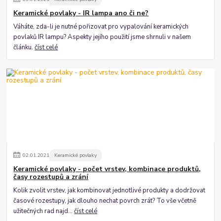
Keramické povlaky - IR lampa ano či ne?
Váháte, zda-li je nutné pořizovat pro vypalování keramických
povlaků IR lampu? Aspekty jejího použití jsme shrnuli v našem
článku.
číst celé
02
.
01
.
2021
Keramické povlaky
Keramické povlaky - počet vrstev, kombinace produktů,
časy rozestupů a zrání
Kolik zvolit vrstev, jak kombinovat jednotlivé produkty a dodržovat
časové rozestupy, jak dlouho nechat povrch zrát? To vše včetně
užitečných rad najd...
číst celé