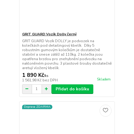
GRIT GUARD Vozík Dolly černý
GRIT GUARD Vozík DOLLY je podvozek na
kolečkách pod detailingový kbelík. Díky 5
robustním gumovým kolečkům je dostatečně
stabilní a snese zátěž až 110kg. 2 kolečka jsou
opatřena brzdou pro znehybnění podvozku na
nakloněném povrchu. 3 plastové šrouby dostatečně
aretují vložený kbelík.
1 890 Kč
/
ks
Skladem
1 561,98 Kč
bez DPH
Přidat do košíku
Doprava ZDARMA