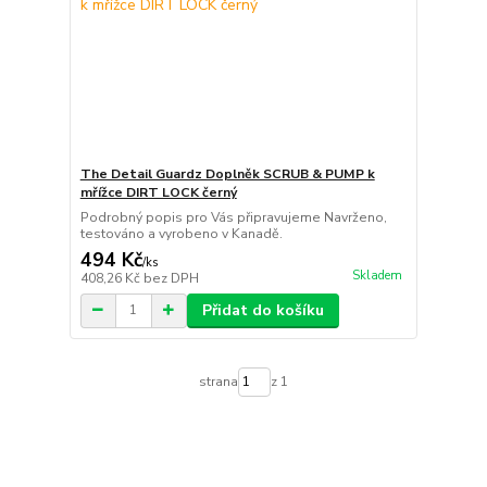
The Detail Guardz Doplněk SCRUB & PUMP k
mřížce DIRT LOCK černý
Podrobný popis pro Vás připravujeme Navrženo,
testováno a vyrobeno v Kanadě.
494 Kč
/
ks
Skladem
408,26 Kč
bez DPH
Přidat do košíku
strana
z 1