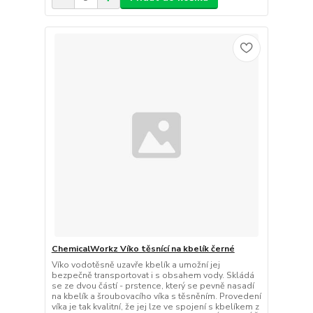
ChemicalWorkz Víko těsnící na kbelík černé
Víko vodotěsně uzavře kbelík a umožní jej
bezpečně transportovat i s obsahem vody. Skládá
se ze dvou částí - prstence, který se pevně nasadí
na kbelík a šroubovacího víka s těsněním. Provedení
víka je tak kvalitní, že jej lze ve spojení s kbelíkem z