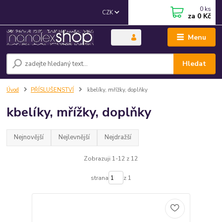
0
ks
CZK
za
0 Kč
Menu
Hledat
Úvod
PŘÍSLUŠENSTVÍ
kbelíky, mřížky, doplňky
kbelíky, mřížky, doplňky
Nejnovější
Nejlevnější
Nejdražší
Zobrazuji 1-12 z 12
strana
z 1