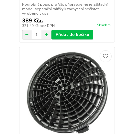
Podrobný popis pro Vás připravujeme je základní
model separační mřížky k zachycení nečistot
vyrobeno v usa
389 Kč
/
ks
Skladem
321,49 Kč
bez DPH
Přidat do košíku