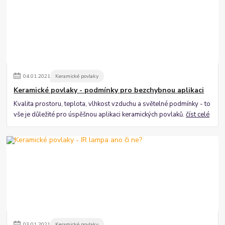
04
.
01
.
2021
Keramické povlaky
Keramické povlaky - podmínky pro bezchybnou aplikaci
Kvalita prostoru, teplota, vlhkost vzduchu a světelné podmínky - to
vše je důležité pro úspěšnou aplikaci keramických povlaků.
číst celé
03
.
01
.
2021
Keramické povlaky