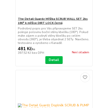
The Detail Guardz Mřížka SCRUB WALL SET 2ks
180° k mřížce DIRT LOCK černá
Podrobný popis pro Vás připravujeme SET 2ks
pokryje polovinu boční stěny kbelíku (180°). Pokud
máte zájem o pokrytí stěny kbelíku po celém
obvodu (360°), je třeba objednat 2 SETy. Navrženo,
testováno a vyrobeno v Kanadě.
481 Kč
/
ks
Není skladem
397,52 Kč
bez DPH
Detail