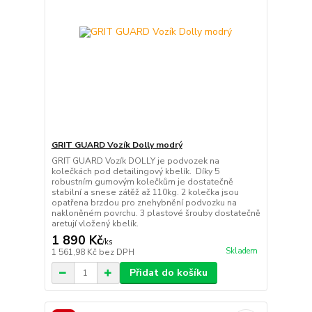
GRIT GUARD Vozík Dolly modrý
GRIT GUARD Vozík DOLLY je podvozek na
kolečkách pod detailingový kbelík. Díky 5
robustním gumovým kolečkům je dostatečně
stabilní a snese zátěž až 110kg. 2 kolečka jsou
opatřena brzdou pro znehybnění podvozku na
nakloněném povrchu. 3 plastové šrouby dostatečně
aretují vložený kbelík.
1 890 Kč
/
ks
Skladem
1 561,98 Kč
bez DPH
Přidat do košíku