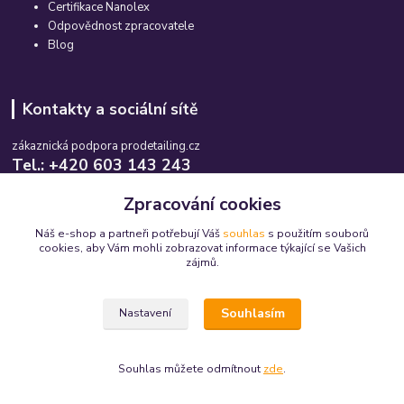
Certifikace Nanolex
Odpovědnost zpracovatele
Blog
Kontakty a sociální sítě
zákaznická podpora prodetailing.cz
Tel.: +420 603 143 243
Po-So, 08:00-16:00 hod.
Zpracování cookies
info@prodetailing.cz
Náš e-shop a partneři potřebují Váš
souhlas
s použitím souborů
cookies, aby Vám mohli zobrazovat informace týkající se Vašich
zájmů.
Souhlasím
Nastavení
© 2015-2026 prodetailing.cz - všechna práva vyhrazena. Jsme tu pro Vás již 11
let.
Souhlas můžete odmítnout
zde
.
Vytvořeno na
Eshop-rychle.cz