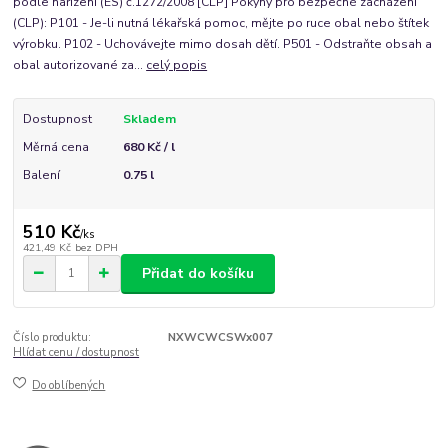
podle nařízení (ES) č.1272/2008 [CLP] Pokyny pro bezpečné zacházení
(CLP): P101 - Je-li nutná lékařská pomoc, mějte po ruce obal nebo štítek
výrobku. P102 - Uchovávejte mimo dosah dětí. P501 - Odstraňte obsah a
obal autorizované za...
celý popis
Dostupnost
Skladem
Měrná cena
680 Kč / l
Balení
0.75 l
510 Kč
/
ks
421,49 Kč
bez DPH
Přidat do košíku
Číslo produktu:
NXWCWCSWx007
Hlídat cenu / dostupnost
Do oblíbených