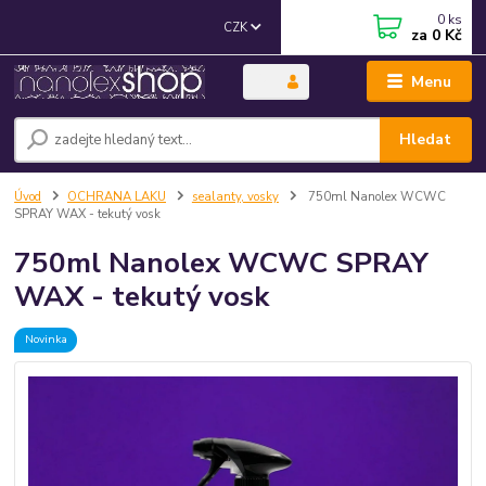
0
ks
CZK
za
0 Kč
Menu
Hledat
Úvod
OCHRANA LAKU
sealanty, vosky
750ml Nanolex WCWC
SPRAY WAX - tekutý vosk
750ml Nanolex WCWC SPRAY
WAX - tekutý vosk
Novinka