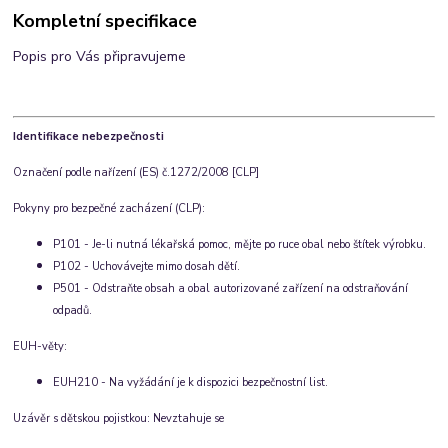
Kompletní specifikace
Popis pro Vás připravujeme
Identifikace nebezpečnosti
Označení podle nařízení (ES) č.1272/2008 [CLP]
Pokyny pro bezpečné zacházení (CLP):
P101 - Je-li nutná lékařská pomoc, mějte po ruce obal nebo štítek výrobku.
P102 - Uchovávejte mimo dosah dětí.
P501 - Odstraňte obsah a obal autorizované zařízení na odstraňování
odpadů.
EUH-věty:
EUH210 - Na vyžádání je k dispozici bezpečnostní list.
Uzávěr s dětskou pojistkou: Nevztahuje se