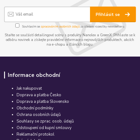
Přihlásit se
Souhlasím se
zpracováním osobních údajů
za účelem rozesílky newsletteru.
Staňte se součástí detailingové scény s produkty Nanolex a GreenX. Přihlaste se k
odběru novinek a získejte pravidelné informace o nejnovějších produktech, akcích
na e-shopu a článcích blogu.
Informace obchodní
Jak nakupovat
Doprava a platba Česko
Doprava a platba Slovensko
Obchodní podmínky
Ochrana osobních údajů
Souhlasy se zprac. osob. údajů
Odstoupení od kupní smlouvy
Reklamační protokol