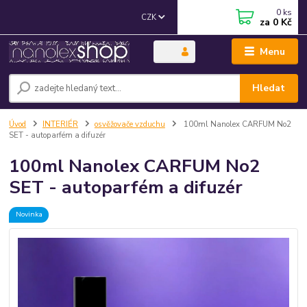
0
ks
CZK
za
0 Kč
Menu
Hledat
Úvod
INTERIÉR
osvěžovače vzduchu
100ml Nanolex CARFUM No2
SET - autoparfém a difuzér
100ml Nanolex CARFUM No2
SET - autoparfém a difuzér
Novinka