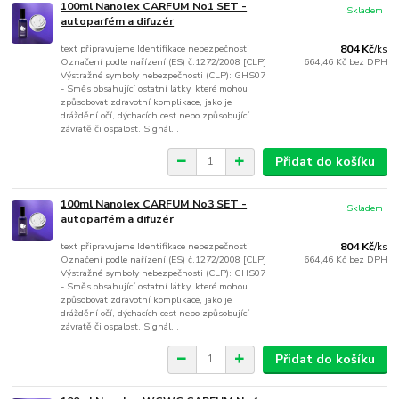
100ml Nanolex CARFUM No1 SET -
Skladem
autoparfém a difuzér
text připravujeme Identifikace nebezpečnosti
804 Kč
/
ks
Označení podle nařízení (ES) č.1272/2008 [CLP]
664,46 Kč
bez DPH
Výstražné symboly nebezpečnosti (CLP): GHS07
- Směs obsahující ostatní látky, které mohou
způsobovat zdravotní komplikace, jako je
dráždění očí, dýchacích cest nebo způsobující
závratě či ospalost. Signál...
Přidat do košíku
100ml Nanolex CARFUM No3 SET -
Skladem
autoparfém a difuzér
text připravujeme Identifikace nebezpečnosti
804 Kč
/
ks
Označení podle nařízení (ES) č.1272/2008 [CLP]
664,46 Kč
bez DPH
Výstražné symboly nebezpečnosti (CLP): GHS07
- Směs obsahující ostatní látky, které mohou
způsobovat zdravotní komplikace, jako je
dráždění očí, dýchacích cest nebo způsobující
závratě či ospalost. Signál...
Přidat do košíku