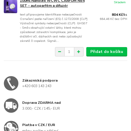
100ml Nanolex WCWC CARFUM No4
Skladem
SET - autoparfém a difuzér
text připravujeme Identifikace nebezpečnosti
804 Kč
/
ks
Označení podle nařízení (ES) č.1272/2008 [CLP]
664,46 Kč
bez DPH
Výstražné symboly nebezpečnosti (CLP): GHS07
- Směs obsahující ostatní látky, které mohou
způsobovat zdravotní komplikace, jako je
dráždění očí, dýchacích cest nebo způsobující
závratě či ospalost. Signál...
Přidat do košíku
Zákaznická podpora
+420 603 143 243
Doprava ZDARMA nad
3.000,- CZK / 145,- EUR
Platba v CZK / EUR
měnu zvolte v záhlaví