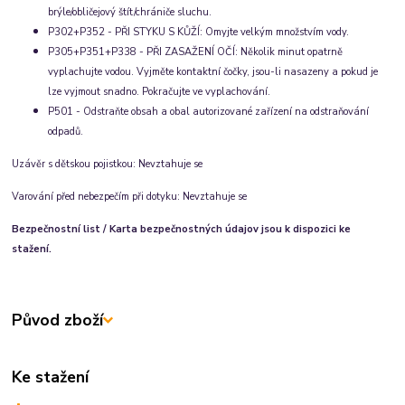
brýle/obličejový štít/chrániče sluchu.
P302+P352 - PŘI STYKU S KŮŽÍ: Omyjte velkým množstvím vody.
P305+P351+P338 - PŘI ZASAŽENÍ OČÍ: Několik minut opatrně
vyplachujte vodou. Vyjměte
kontaktní čočky, jsou-li nasazeny a pokud je
lze vyjmout snadno. Pokračujte ve vyplachování.
P501 - Odstraňte obsah a obal autorizované zařízení na odstraňování
odpadů.
Uzávěr s dětskou pojistkou
:
Nevztahuje se
Varování před nebezpečím při dotyku
:
Nevztahuje se
Bezpečnostní list / Karta bezpečnostných údajov jsou k dispozici ke
stažení.
Původ zboží
Ke stažení