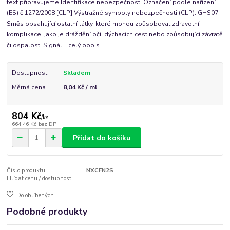
text připravujeme Identifikace nebezpečnosti Označení podle nařízení
(ES) č.1272/2008 [CLP] Výstražné symboly nebezpečnosti (CLP): GHS07 -
Směs obsahující ostatní látky, které mohou způsobovat zdravotní
komplikace, jako je dráždění očí, dýchacích cest nebo způsobující závratě
či ospalost. Signál...
celý popis
Dostupnost
Skladem
Měrná cena
8,04 Kč / ml
804 Kč
/
ks
664,46 Kč
bez DPH
Přidat do košíku
Číslo produktu:
NXCFN2S
Hlídat cenu / dostupnost
Do oblíbených
Podobné produkty