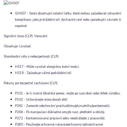
GHS07 - Směs obsahující ostatní látky, které mohou způsobovat zdravotní
komplikace, jako je dráždění očí, dýchacích cest nebo způsobující závratě či
ospalost.
Signální slovo (CLP)
:
Varování
Obsahuje
:
Linalool
Standardní věty o nebezpečnosti (CLP)
:
H317 - Může vyvolat alergickou kožní reakci.
H319 - Způsobuje vážné podráždění očí.
Pokyny pro bezpečné zacházení (CLP)
:
P101 - Je-li nutná lékařská pomoc, mějte po ruce obal nebo štítek výrobku.
P102 - Uchovávejte mimo dosah dětí.
P261 - Zamezte vdechování prachu/dýmu/plynu/mlhy/par/aerosolů.
P264 - Po manipulaci důkladně omyjte ruce, předloktí a obličej.
P272 - Kontaminovaný pracovní oděv neodnášejte z pracoviště.
P280 - Používejte ochranné rukavice/ochranný oděv/ochranné