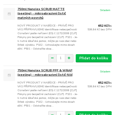
750ml Nanolex SCRUB MATTE
Skladem
(peeling) - mikroabrazivní čistič
matných povrchů
NOVÝ PRODUKT V NABÍDCE - PRÁVĚ PRO
652 Kč
/
ks
VÁS PŘIPRAVUJEME Identifikace nebezpečnosti
538,84 Kč
bez DPH
Označení podle nařízení (ES) č.1272/2008 [CLP]
Pokyny pro bezpečné zacházení (CLP): P101 - Je-
li nutná lékařská pomoc, mějte po ruce obal nebo
štítek výrobku. P102 - Uchovávejte mimo dosah
dětí. P501 - Odstraňte obsa...
Přidat do košíku
750ml Nanolex SCRUB PPF & WRAP
Skladem
(peeling) - mikroabrazivní čistič fólií
NOVÝ PRODUKT V NABÍDCE - PRÁVĚ PRO
652 Kč
/
ks
VÁS PŘIPRAVUJEME Identifikace nebezpečnosti
538,84 Kč
bez DPH
Označení podle nařízení (ES) č.1272/2008 [CLP]
Pokyny pro bezpečné zacházení (CLP): P101 - Je-
li nutná lékařská pomoc, mějte po ruce obal nebo
štítek výrobku. P102 - Uchovávejte mimo dosah
dětí. P501 - Odstraňte obsa...