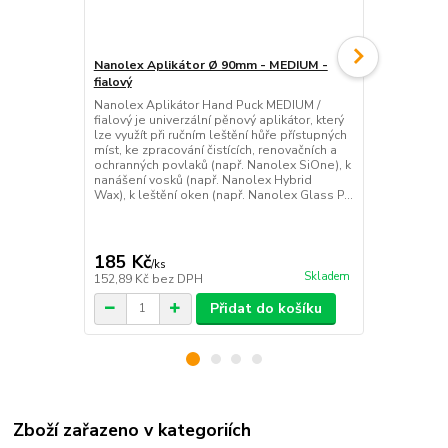
Nanolex Aplikátor Ø 90mm - MEDIUM -
Nanolex Leš
fialový
MEDIUM / F
Nanolex Aplikátor Hand Puck MEDIUM /
Nanolex lešt
fialový je univerzální pěnový aplikátor, který
zajistí doko
lze využít při ručním leštění hůře přístupných
leštící past
míst, ke zpracování čistících, renovačních a
Nanolex One 
ochranných povlaků (např. Nanolex SiOne), k
odstraňování
nanášení vosků (např. Nanolex Hybrid
až jemné bun
Wax), k leštění oken (např. Nanolex Glass P...
střední pevno
185 Kč
185 Kč
/
ks
/
ks
Skladem
152,89 Kč
bez DPH
152,89 Kč
be
Přidat do košíku
Zboží zařazeno v kategoriích