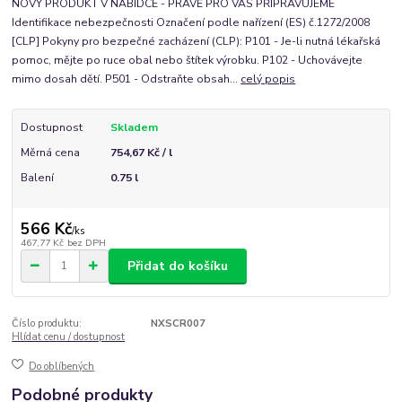
NOVÝ PRODUKT V NABÍDCE - PRÁVĚ PRO VÁS PŘIPRAVUJEME
Identifikace nebezpečnosti Označení podle nařízení (ES) č.1272/2008
[CLP] Pokyny pro bezpečné zacházení (CLP): P101 - Je-li nutná lékařská
pomoc, mějte po ruce obal nebo štítek výrobku. P102 - Uchovávejte
mimo dosah dětí. P501 - Odstraňte obsah...
celý popis
Dostupnost
Skladem
Měrná cena
754,67 Kč / l
Balení
0.75 l
566 Kč
/
ks
467,77 Kč
bez DPH
Přidat do košíku
Číslo produktu:
NXSCR007
Hlídat cenu / dostupnost
Do oblíbených
Podobné produkty