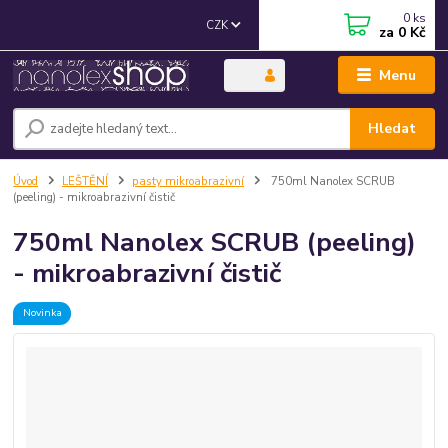
0
ks
CZK
za
0 Kč
Menu
Hledat
Úvod
LEŠTĚNÍ
pasty mikroabrazivní
750ml Nanolex SCRUB
(peeling) - mikroabrazivní čistič
750ml Nanolex SCRUB (peeling)
- mikroabrazivní čistič
Novinka