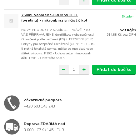
Přidat do košíku
750ml Nanolex SCRUB WHEEL
Skladem
(peeling) - mikroabrazivní čistič kol
NOVÝ PRODUKT V NABÍDCE - PRÁVĚ PRO
623 Kč
/
ks
VÁS PŘIPRAVUJEME Identifikace nebezpečnosti
514,88 Kč
bez DPH
Označení podle nařízení (ES) č.1272/2008 [CLP]
Pokyny pro bezpečné zacházení (CLP): P101 - Je-
li nutná lékařská pomoc, mějte po ruce obal nebo
štítek výrobku. P102 - Uchovávejte mimo dosah
dětí. P501 - Odstraňte obsah...
Přidat do košíku
Zákaznická podpora
+420 603 143 243
Doprava ZDARMA nad
3.000,- CZK / 145,- EUR