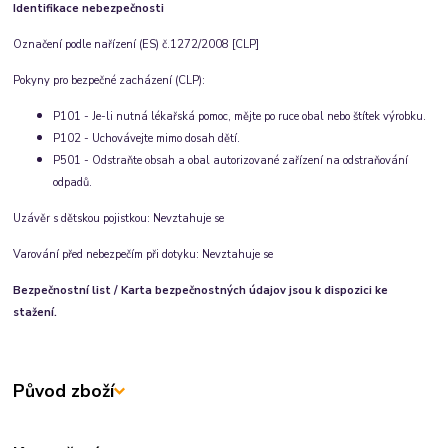
Identifikace nebezpečnosti
Označení podle nařízení (ES) č.1272/2008 [CLP]
Pokyny pro bezpečné zacházení (CLP)
:
P101 - Je-li nutná lékařská pomoc, mějte po ruce obal nebo štítek výrobku.
P102 - Uchovávejte mimo dosah dětí.
P501 - Odstraňte obsah a obal autorizované zařízení na odstraňování
odpadů.
Uzávěr s dětskou pojistkou
:
Nevztahuje se
Varování před nebezpečím při dotyku
:
Nevztahuje se
Bezpečnostní list / Karta bezpečnostných údajov jsou k dispozici ke
stažení.
Původ zboží