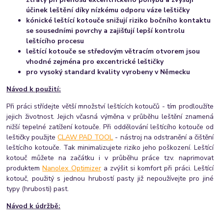
účinek leštění díky nízkému odporu váze leštičky
kónické leštící kotouče snižují riziko bočního kontaktu
se sousedními povrchy a zajišťují lepší kontrolu
leštícího procesu
leštící kotouče se středovým větracím otvorem jsou
vhodné zejména pro excentrické leštičky
pro vysoký standard kvality vyrobeny v Německu
Návod k použití:
Při práci střídejte větší množství leštících kotoučů - tím prodloužíte
jejich životnost. Jejich včasná výměna v průběhu leštění znamená
nižší tepelné zatížení kotouče. Při oddělování leštícího kotouče od
leštičky použijte
CLAW PAD TOOL
- nástroj na odstranění a čištění
leštícího kotouče. Tak minimalizujete riziko jeho poškození. Leštící
kotouč můžete na začátku i v průběhu práce tzv. naprimovat
produktem
Nanolex Optimizer
a zvýšit si komfort při práci. Leštící
kotouč, použitý s jednou hrubostí pasty již nepoužívejte pro jiné
typy (hrubosti) past.
Návod k údržbě: