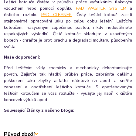
Leštící kotouče čistěte v průběhu práce vyfoukáním tlakovým
vzduchem nebo pomocí doplňku
PAD WASHER SYSTEM
a
čistícího roztoku
PAD CLEANER
. Čistý leštící kotouč zajistí
stejnoměrné opracování laku po celou dobu leštění. Leštícím
kotoučem, nasyceným zapečenou pastou, nikdy nedosáhnete
uspokojivých výsledků. Čisté kotouče skladujte v uzavřených
boxech - chraňte je proti prachu a degradaci molitanu působením
světla.
Naše doporučení:
Před leštěním vždy chemicky a mechanicky dekontaminujte
povrch. Zajistíte tak hladký průběh práce, zabráníte dalšímu
poškození laku zbytky asfaltu, náletové rzi apod. a snížíte
zanesení a opotřebení leštícího kotouče. S opotřebovaným
leštícím kotoučem se včas rozlučte - využijte jej např. k čištění
koncovek výfuků apod..
Související články z našeho blogu:
Původ zboží