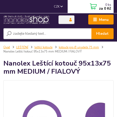
0
ks
CZK
za
0 Kč
Menu
Hledat
Úvod
LEŠTĚNÍ
leštící kotouče
kotouče pro Ø unašeče 75 mm
Nanolex Leštící kotouč 95x13x75 mm MEDIUM / FIALOVÝ
Nanolex Leštící kotouč 95x13x75
mm MEDIUM / FIALOVÝ