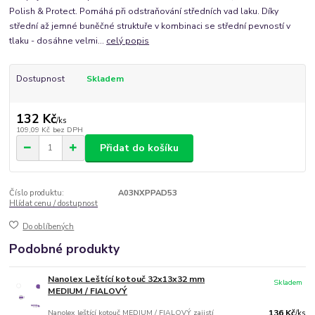
Polish & Protect. Pomáhá při odstraňování středních vad laku. Díky
střední až jemné buněčné struktuře v kombinaci se střední pevností v
tlaku - dosáhne velmi...
celý popis
Dostupnost
Skladem
132 Kč
/
ks
109,09 Kč
bez DPH
Přidat do košíku
Číslo produktu:
A03NXPPAD53
Hlídat cenu / dostupnost
Do oblíbených
Podobné produkty
Nanolex Leštící kotouč 32x13x32 mm
Skladem
MEDIUM / FIALOVÝ
Nanolex leštící kotouč MEDIUM / FIALOVÝ zajistí
136 Kč
/
ks