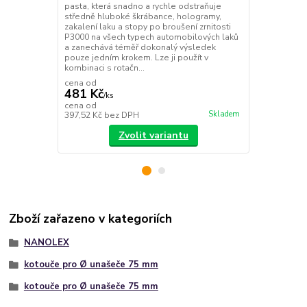
pasta, která snadno a rychle odstraňuje
pasta navrže
středně hluboké škrábance, hologramy,
snadno a ryc
zakalení laku a stopy po broušení zrnitosti
hologramy, z
P3000 na všech typech automobilových laků
zrnitosti P2
a zanechává téměř dokonalý výsledek
perfektní fi
pouze jedním krokem. Lze ji použít v
dlouhodobé o
kombinaci s rotačn...
použít v ...
cena od
cena od
481 Kč
510 Kč
/
ks
/
ks
cena od
cena od
Skladem
397,52 Kč
bez DPH
421,49 Kč
be
Zvolit variantu
Zboží zařazeno v kategoriích
NANOLEX
kotouče pro Ø unašeče 75 mm
kotouče pro Ø unašeče 75 mm