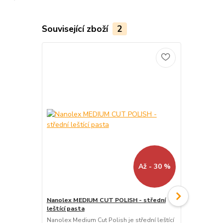
Související zboží
2
TOP produkt
Až - 30 %
Nanolex MEDIUM CUT POLISH - střední
Nanolex One
leštící pasta
jednokroková
Nanolex Medium Cut Polish je střední leštící
Nanolex One 