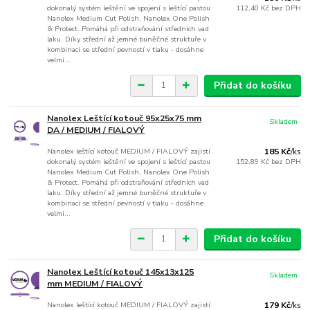
dokonalý systém leštění ve spojení s leštící pastou
112,40 Kč
bez DPH
Nanolex Medium Cut Polish, Nanolex One Polish
& Protect. Pomáhá při odstraňování středních vad
laku. Díky střední až jemné buněčné struktuře v
kombinaci se střední pevností v tlaku - dosáhne
velmi...
Přidat do košíku
Nanolex Leštící kotouč 95x25x75 mm
Skladem
DA / MEDIUM / FIALOVÝ
Nanolex leštící kotouč MEDIUM / FIALOVÝ zajistí
185 Kč
/
ks
dokonalý systém leštění ve spojení s leštící pastou
152,89 Kč
bez DPH
Nanolex Medium Cut Polish, Nanolex One Polish
& Protect. Pomáhá při odstraňování středních vad
laku. Díky střední až jemné buněčné struktuře v
kombinaci se střední pevností v tlaku - dosáhne
velmi...
Přidat do košíku
Nanolex Leštící kotouč 145x13x125
Skladem
mm MEDIUM / FIALOVÝ
Nanolex leštící kotouč MEDIUM / FIALOVÝ zajistí
179 Kč
/
ks