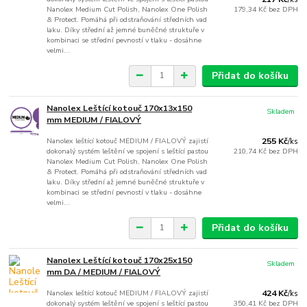
Nanolex Medium Cut Polish, Nanolex One Polish
179,34 Kč
bez DPH
& Protect. Pomáhá při odstraňování středních vad
laku. Díky střední až jemné buněčné struktuře v
kombinaci se střední pevností v tlaku - dosáhne
velmi...
Přidat do košíku
Nanolex Leštící kotouč 170x13x150
Skladem
mm MEDIUM / FIALOVÝ
Nanolex leštící kotouč MEDIUM / FIALOVÝ zajistí
255 Kč
/
ks
dokonalý systém leštění ve spojení s leštící pastou
210,74 Kč
bez DPH
Nanolex Medium Cut Polish, Nanolex One Polish
& Protect. Pomáhá při odstraňování středních vad
laku. Díky střední až jemné buněčné struktuře v
kombinaci se střední pevností v tlaku - dosáhne
velmi...
Přidat do košíku
Nanolex Leštící kotouč 170x25x150
Skladem
mm DA / MEDIUM / FIALOVÝ
Nanolex leštící kotouč MEDIUM / FIALOVÝ zajistí
424 Kč
/
ks
dokonalý systém leštění ve spojení s leštící pastou
350,41 Kč
bez DPH