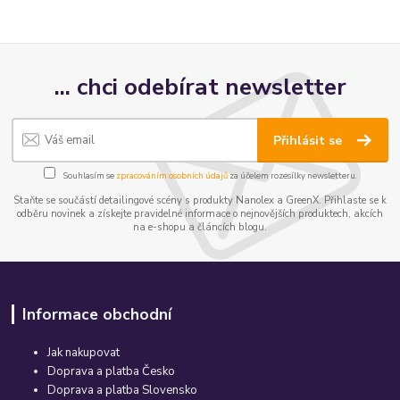
... chci odebírat newsletter
Přihlásit se
Souhlasím se
zpracováním osobních údajů
za účelem rozesílky newsletteru.
Staňte se součástí detailingové scény s produkty Nanolex a GreenX. Přihlaste se k
odběru novinek a získejte pravidelné informace o nejnovějších produktech, akcích
na e-shopu a článcích blogu.
Informace obchodní
Jak nakupovat
Doprava a platba Česko
Doprava a platba Slovensko