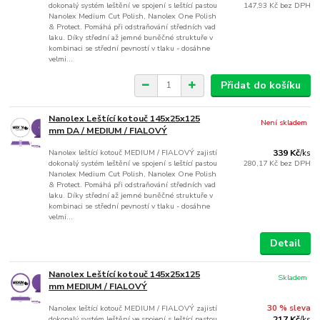
dokonalý systém leštění ve spojení s leštící pastou
147,93 Kč
bez DPH
Nanolex Medium Cut Polish, Nanolex One Polish
& Protect. Pomáhá při odstraňování středních vad
laku. Díky střední až jemné buněčné struktuře v
kombinaci se střední pevností v tlaku - dosáhne
velmi...
Přidat do košíku
Nanolex Leštící kotouč 145x25x125
Není skladem
mm DA / MEDIUM / FIALOVÝ
Nanolex leštící kotouč MEDIUM / FIALOVÝ zajistí
339 Kč
/
ks
dokonalý systém leštění ve spojení s leštící pastou
280,17 Kč
bez DPH
Nanolex Medium Cut Polish, Nanolex One Polish
& Protect. Pomáhá při odstraňování středních vad
laku. Díky střední až jemné buněčné struktuře v
kombinaci se střední pevností v tlaku - dosáhne
velmi...
Detail
Nanolex Leštící kotouč 145x25x125
Skladem
mm MEDIUM / FIALOVÝ
Nanolex leštící kotouč MEDIUM / FIALOVÝ zajistí
30 % sleva
dokonalý systém leštění ve spojení s leštící pastou
217 Kč
/
ks