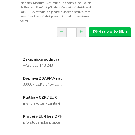
Nanolex Medium Cut Polish, Nanolex One Polish
& Protect. Pomáhá při odstraňování středních vad
laku. Díky střední až jemné buněčné struktuře v
kombinaci se střední pevností v tlaku - dosáhne
velmi...
Přidat do košíku
Zákaznická podpora
+420 603 143 243
Doprava ZDARMA nad
3.000,- CZK / 145,- EUR
Platba v CZK / EUR
měnu zvolte v záhlaví
Prodej v EUR bez DPH
pro slovenské plátce