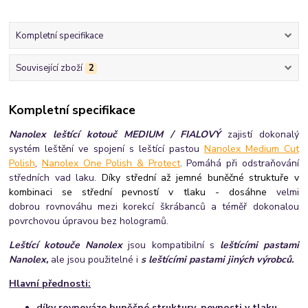
Kompletní specifikace
Související zboží
2
Kompletní specifikace
Nanolex leštící kotouč MEDIUM / FIALOVÝ
zajistí dokonalý
systém leštění ve spojení s leštící pastou
Nanolex Medium Cut
Polish
,
Nanolex One Polish & Protect
. Pomáhá při odstraňování
středních vad laku.
Díky střední až jemné buněčné struktuře v
kombinaci se střední pevností v tlaku - dosáhne
velmi
dobrou rovnováhu mezi korekcí škrábanců a téměř dokonalou
povrchovou úpravou bez hologramů.
Leštící kotouče Nanolex
jsou kompatibilní s
leštícími pastami
Nanolex,
ale jsou použitelné i
s l
eštícími pastami jiných výrobců.
Hlavní přednosti:
díky rovnováze buněčné struktury, pevnosti v tlaku,