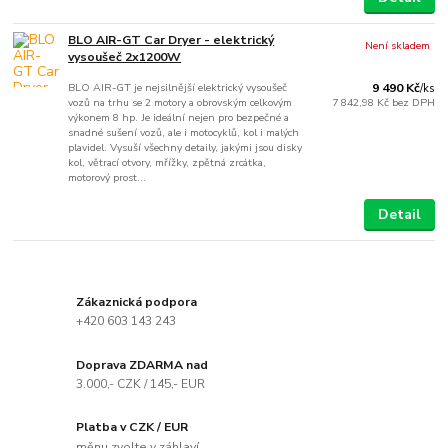
BLO AIR-GT Car Dryer - elektrický
Není skladem
vysoušeč 2x1200W
BLO AIR-GT je nejsilnější elektrický vysoušeč
9 490 Kč
/
ks
vozů na trhu se 2 motory a obrovským celkovým
7 842,98 Kč
bez DPH
výkonem 8 hp. Je ideální nejen pro bezpečné a
snadné sušení vozů, ale i motocyklů, kol i malých
plavidel. Vysuší všechny detaily, jakými jsou disky
kol, větrací otvory, mřížky, zpětná zrcátka,
motorový prost...
Detail
Zákaznická podpora
+420 603 143 243
Doprava ZDARMA nad
3.000,- CZK / 145,- EUR
Platba v CZK / EUR
měnu zvolte v záhlaví