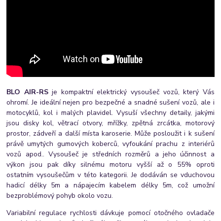
BLO AIR-RS
je kompaktní elektrický vysoušeč vozů, který Vás
ohromí. Je ideální nejen pro bezpečné a snadné sušení vozů, ale i
motocyklů, kol i malých plavidel. Vysuší všechny detaily, jakými
jsou disky kol, větrací otvory, mřížky, zpětná zrcátka, motorový
prostor, zádveří a další místa karoserie. Může posloužit i k sušení
právě umytých gumových koberců, vyfoukání prachu z interiérů
vozů apod.. Vysoušeč je středních rozměrů a jeho účinnost a
výkon jsou pak díky silnému motoru vyšší až o 55% oproti
ostatním vysoušečům v této kategorii. Je dodáván se vduchovou
hadicí délky 5m a nápajecím kabelem délky 5m, což umožní
bezproblémový pohyb okolo vozu.
Variabilní regulace rychlosti dávkuje pomocí otočného ovladače