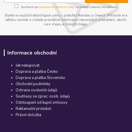
Souhlasím se
zpracováním osobních údajů
za účelem rozesílky newsletteru.
Staňte se součástí detailingové scény s produkty Nanolex a GreenX. Přihlaste se k
odběru novinek a získejte pravidelné informace o nejnovějších produktech, akcích
na e-shopu a článcích blogu.
Informace obchodní
Jak nakupovat
Doprava a platba Česko
Doprava a platba Slovensko
Obchodní podmínky
Ochrana osobních údajů
Souhlasy se zprac. osob. údajů
Odstoupení od kupní smlouvy
Reklamační protokol
Právní doložka