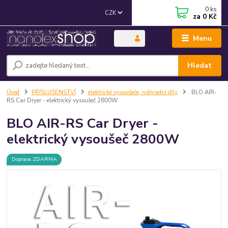
0
ks
CZK
za
0 Kč
Menu
Hledat
Úvod
PŘÍSLUŠENSTVÍ
elektrické vysoušeče, náhradní díly
BLO AIR-
RS Car Dryer - elektrický vysoušeč 2800W
BLO AIR-RS Car Dryer -
elektrický vysoušeč 2800W
Doprava ZDARMA