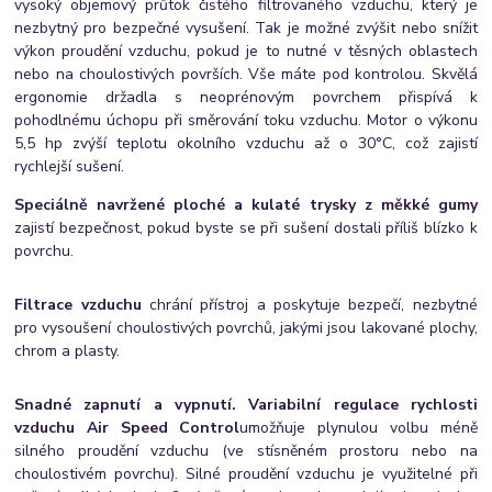
vysoký objemový průtok čistého filtrovaného vzduchu, který je
nezbytný pro bezpečné vysušení. Tak je možné zvýšit nebo snížit
výkon proudění vzduchu, pokud je to nutné v těsných oblastech
nebo na choulostivých površích. Vše máte pod kontrolou. Skvělá
ergonomie držadla s neoprénovým povrchem přispívá k
pohodlnému úchopu při směrování toku vzduchu. Motor o výkonu
5,5 hp zvýší teplotu okolního vzduchu až o 30°C, což zajistí
rychlejší sušení.
Speciálně navržené ploché a kulaté trysky z měkké gumy
zajistí bezpečnost, pokud byste se při sušení dostali příliš blízko k
povrchu.
Filtrace vzduchu
chrání přístroj a poskytuje bezpečí, nezbytné
pro vysoušení choulostivých povrchů, jakými jsou lakované plochy,
chrom a plasty.
Snadné zapnutí a vypnutí. Variabilní regulace rychlosti
vzduchu Air Speed Control
umožňuje plynulou volbu méně
silného proudění vzduchu (ve stísněném prostoru nebo na
choulostivém povrchu). Silné proudění vzduchu je využitelné při