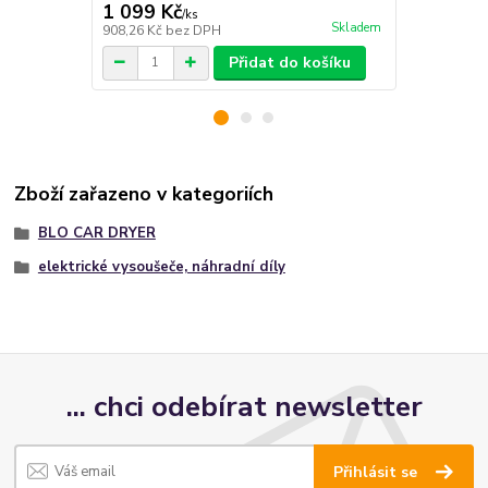
1 099 Kč
/
ks
cena od
Skladem
908,26 Kč
bez DPH
1 073,55 Kč
Přidat do košíku
Zboží zařazeno v kategoriích
BLO CAR DRYER
elektrické vysoušeče, náhradní díly
... chci odebírat newsletter
Přihlásit se