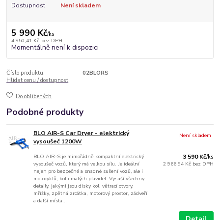
Dostupnost
Není skladem
5 990 Kč
/
ks
4 950,41 Kč
bez DPH
Momentálně není k dispozici
Číslo produktu:
02BLORS
Hlídat cenu / dostupnost
Do oblíbených
Podobné produkty
BLO AIR-S Car Dryer - elektrický
Není skladem
vysoušeč 1200W
BLO AIR-S je mimořádně kompaktní elektrický
3 590 Kč
/
ks
vysoušeč vozů, který má velkou sílu. Je ideální
2 966,94 Kč
bez DPH
nejen pro bezpečné a snadné sušení vozů, ale i
motocyklů, kol i malých plavidel. Vysuší všechny
detaily, jakými jsou disky kol, větrací otvory,
mřížky, zpětná zrcátka, motorový prostor, zádveří
a další místa...
Detail