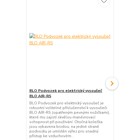
BLO Podvozek pro elektrický vysoušeč
BLO náhradn
BLO AIR-RS
vysoušeče B
BLO Podvozek pro elektrický vysoušeč je
BLO náhradní
robustní volitelné příslušenství k vysoušeči
vysoušeče B
BLO AIR-RS (opatřeným pevnými nožičkami),
zvolte délku
které mu zajistí skvělou manévrovací
prodetailing
schopnost při používání. Otočná kolečka
jsou vybavena brzdou, na jedné straně
podvozku je umístěn výřez pro snadný
cena od
přístup ke vzduchovém...
1 299 Kč