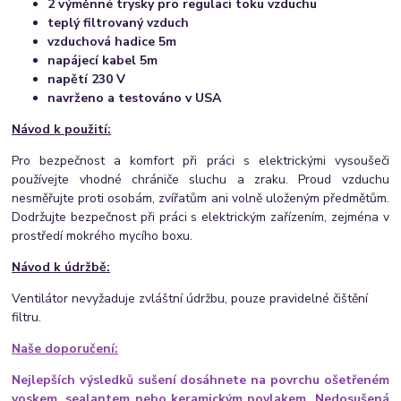
2 výměnné trysky pro regulaci toku vzduchu
teplý filtrovaný vzduch
vzduchová hadice 5m
napájecí kabel 5m
napětí 230 V
navrženo a testováno v USA
Návod k použití:
Pro bezpečnost a komfort při práci s elektrickými vysoušeči
používejte vhodné chrániče sluchu a zraku. Proud vzduchu
nesměřujte proti osobám, zvířatům ani volně uloženým předmětům.
Dodržujte bezpečnost při práci s elektrickým zařízením, zejména v
prostředí mokrého mycího boxu.
Návod k údržbě:
Ventilátor nevyžaduje zvláštní údržbu, pouze pravidelné čištění
filtru.
Naše doporučení:
Nejlepších výsledků sušení dosáhnete na povrchu ošetřeném
voskem, sealantem nebo keramickým povlakem. Nedosušená