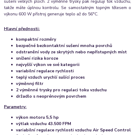
sušení velkých ploch. 2 výměnné trysky pak regulují tok vzduchu,
takže máte úplnou kontrolu. Se samostatným topným tělesem o
výkonu 600 W přístroj generuje teplo až do 56°C.
Hlavní přednosti:
kompaktní rozměry
bezpečné bezkontaktní sušení mnoha povrchů
odstranění vody ze skrytých nebo nepřístupných míst
snížení rizika koroze
nejvyšší výkon ve své kategorii
variabilní regulace rychlosti
teplý vzduch urychlí sušící proces
výměnný filtr
2 výměnné trysky
pro regulaci toku vzduchu
držadlo s neoprénovým povrchem
Parametry:
výkon motoru 5,5 hp
výtlak vzduchu 43.500 FPM
variabilní regulace rychlosti vzduchu Air Speed Control