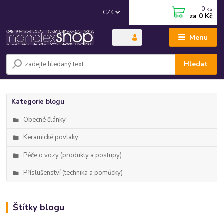
0
ks
CZK
za
0 Kč
Menu
Hledat
Kategorie blogu
Obecné články
Keramické povlaky
Péče o vozy (produkty a postupy)
Příslušenství (technika a pomůcky)
Štítky blogu