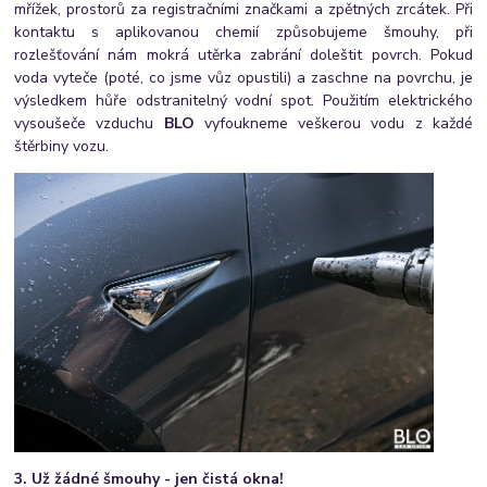
mřížek, prostorů za registračními značkami a zpětných zrcátek. Při
kontaktu s aplikovanou chemií způsobujeme šmouhy, při
rozlešťování nám mokrá utěrka zabrání doleštit povrch. Pokud
voda vyteče (poté, co jsme vůz opustili) a zaschne na povrchu, je
výsledkem hůře odstranitelný vodní spot. Použitím elektrického
vysoušeče vzduchu
BLO
vyfoukneme veškerou vodu z každé
štěrbiny vozu.
3. Už žádné šmouhy - jen čistá okna!