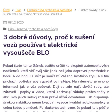
Úvod
Blog
Příslušenství (technika a pomůcky)
3 dobré důvody, proč k
sušení vozů používat elektrické vysoušeče BLO
08
.
12
.
2020
Příslušenství (technika a pomůcky)
3 dobré důvody, proč k sušení
vozů používat elektrické
vysoušeče BLO
Pokud čtete tento článek, patříte určitě ke skupině automobilových
nadšenců, kteří vidí svůj vůz jinak než jako dopravní prostředek z
bodu A do bodu B. Vůz je součástí Vašeho životního stylu a s tím
přichází i potřeba aby vypadal co nejlépe. Na internetu je mnoho
informací, jak o vůz pečovat. Dají se zde najít skvělé rady, ale
zároveň i popisy a videa, která zachycují rádoby profesionály v
akci, kdy jejich selský rozum právě užívá dovolenou. Trh disponuje
širokou nabídkou méně kvalitní i vysoce kvalitní autokosmetiky a
celou řadou pomůcek. Po zkušenostech víme, že pokud to s péčí o