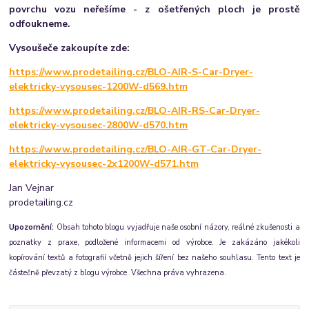
povrchu vozu neřešíme - z ošetřených ploch je prostě
odfoukneme.
Vysoušeče zakoupíte zde:
https://www.prodetailing.cz/BLO-AIR-S-Car-Dryer-
elektricky-vysousec-1200W-d569.htm
https://www.prodetailing.cz/BLO-AIR-RS-Car-Dryer-
elektricky-vysousec-2800W-d570.htm
https://www.prodetailing.cz/BLO-AIR-GT-Car-Dryer-
elektricky-vysousec-2x1200W-d571.htm
Jan Vejnar
prodetailing.cz
Upozornění:
Obsah tohoto blogu vyjadřuje naše osobní názory, reálné zkušenosti a
poznatky z praxe, podložené informacemi od výrobce. Je zakázáno jakékoli
kopírování textů a fotografií včetně jejich šíření bez našeho souhlasu. Tento text je
částečně převzatý z blogu výrobce. Všechna práva vyhrazena.