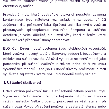
vůz myslíte skutečně vážně, je potřeba rozšířit svoji výbavu o
elektrický vysoušeč.
Pravidelné mytí, které odstraňuje ulpívající nečistoty, zejména
kontaminace typu náletová rez, asfalt, hmyz apod., přináší
zvýšená rizika poškození laku. Správná technika mytí s využitím
předumývače (předoplachu), kvalitního šamponu a sušícího
detaileru je velmi důležitá, ale umytí vždy končí sušením, které
může veškeré předchozí snahy degradovat.
BLO Car Dryer
nabízí ucelenou řadu elektrických vysoušečů,
které využívají nucený, teplý a filtrovaný vzduch k bezpečnému a
efektivnímu sušení vozidla. Ať už si vyberete nejmenší model jako
pomocníka při sušení kvalitním ručníkem nebo další ze dvou
výkonnějších modelů - zde jsou 3 dobré důvody, proč byste je měli
využívat a zajistit tak svému vozu dlouhodobě skvělý vzhled:
1. Už žádné škrábance!
Drtivá většina poškození laku je způsobená během procesu mytí.
Vynechání předumývače (předoplachu) může mít pro lak dokonce
fatální následky. Velké procento poškození se však stane i při
sušení vozu. Pokud při sušení používáme zastaralé jelenice nebo