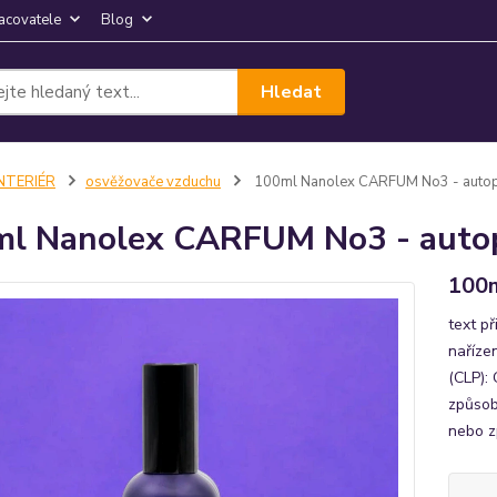
acovatele
Blog
Hledat
INTERIÉR
osvěžovače vzduchu
100ml Nanolex CARFUM No3 - auto
l Nanolex CARFUM No3 - auto
100
text p
naříze
(CLP):
způsob
nebo zp