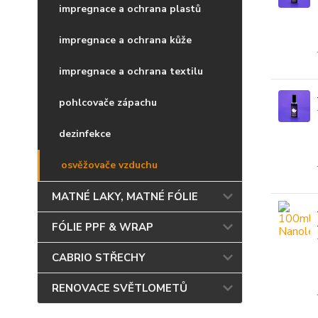
impregnace a ochrana plastů
impregnace a ochrana kůže
impregnace a ochrana textilu
pohlcovače zápachu
dezinfekce
osvěžovače vzduchu
MATNÉ LAKY, MATNÉ FÓLIE
FÓLIE PPF & WRAP
CABRIO STŘECHY
RENOVACE SVĚTLOMETŮ