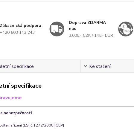
Doprava ZDARMA
Zákaznická podpora
nad
+420 603 143 243
3.000,- CZK / 145,- EUR
etní specifikace
Ke stažení
tní specifikace
pravujeme
ace nebezpečnosti
odle nařízení (ES) č.1272/2008 [CLP]