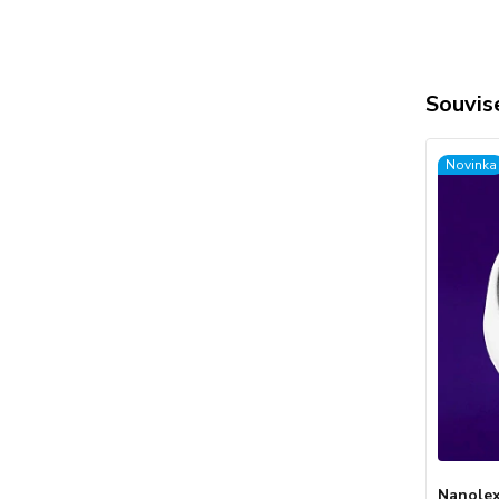
Souvise
Novinka
Nanole