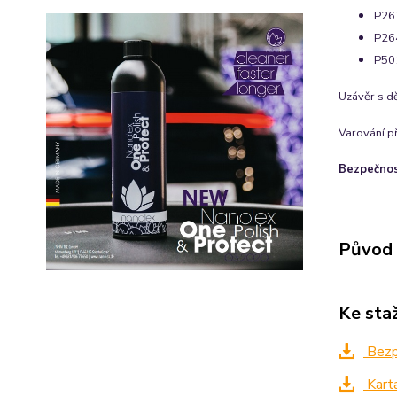
P261
P264
P501
Uzávěr s d
Varování p
Bezpečnost
Původ 
Ke sta
Bezpe
Kart