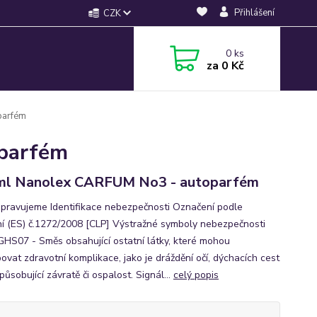
Přihlášení
CZK
0
ks
za
0 Kč
parfém
parfém
ml Nanolex CARFUM No3 - autoparfém
řipravujeme Identifikace nebezpečnosti Označení podle
ní (ES) č.1272/2008 [CLP] Výstražné symboly nebezpečnosti
 GHS07 - Směs obsahující ostatní látky, které mohou
ovat zdravotní komplikace, jako je dráždění očí, dýchacích cest
ůsobující závratě či ospalost. Signál...
celý popis