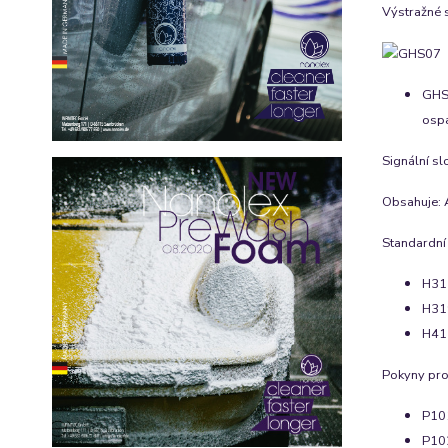
Výstražné 
GHS0
ospa
Signální sl
Obsahuje
:
Standardní
H317
H319
H412
Pokyny pro
P101
P102