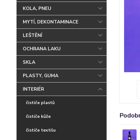
KOLA, PNEU
MYTÍ, DEKONTAMINACE
LEŠTĚNÍ
OCHRANA LAKU
SKLA
PLASTY, GUMA
INTERIÉR
čističe plastů
Podobn
čističe kůže
čističe textilu