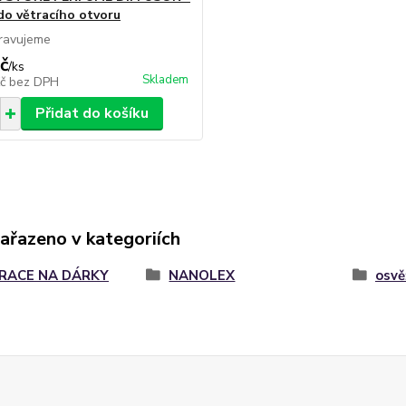
 do větracího otvoru
pravujeme
č
/
ks
Skladem
Kč
bez DPH
Přidat do košíku
zařazeno v kategoriích
IRACE NA DÁRKY
NANOLEX
osvě