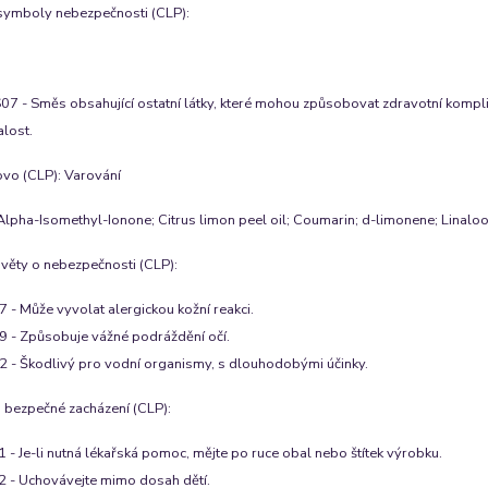
symboly nebezpečnosti (CLP)
:
7 - Směs obsahující ostatní látky, které mohou způsobovat zdravotní komplika
lost.
ovo (CLP)
:
Varování
Alpha-Isomethyl-Ionone; Citrus limon peel oil; Coumarin; d-limonene; Linalool
 věty o nebezpečnosti (CLP)
:
 - Může vyvolat alergickou kožní reakci.
 - Způsobuje vážné podráždění očí.
 - Škodlivý pro vodní organismy, s dlouhodobými účinky.
 bezpečné zacházení (CLP)
:
 - Je-li nutná lékařská pomoc, mějte po ruce obal nebo štítek výrobku.
 - Uchovávejte mimo dosah dětí.