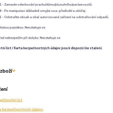
 - Zamezte vdechování prachu/dýmu/plynu/mlhy/par/aerosolů.
 - Po manipulaci důkladně omyjte ruce, předloktí a obličej.
 - Odstraňte obsah a obal autorizované zařízení na odstraňování odpadů.
ětskou pojistkou
:
Nevztahuje se
řed nebezpečím při dotyku
:
Nevztahuje se
ní list / Karta bezpečnostných údajov jsou k dispozici ke stažení.
zboží
žení
čnostní list
a bezpečnostných údajov