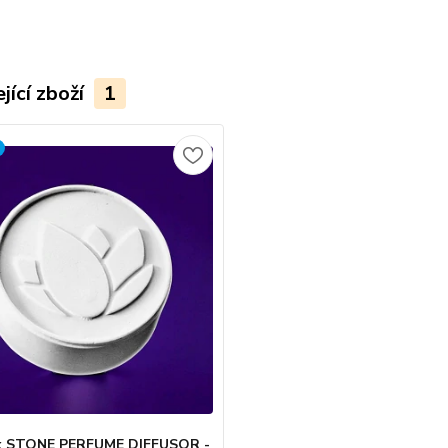
jící zboží
1
x STONE PERFUME DIFFUSOR -