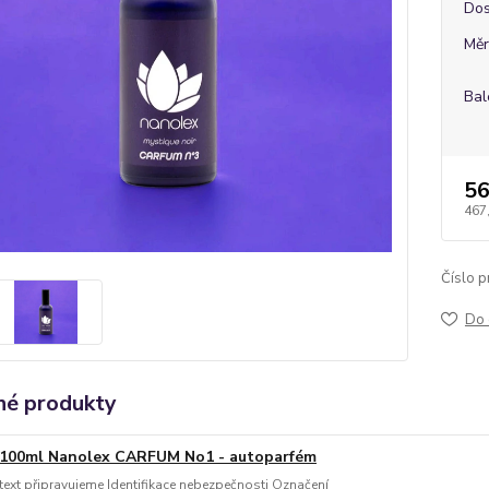
Dos
Měr
Bal
56
467
Číslo p
Do 
é produkty
100ml Nanolex CARFUM No1 - autoparfém
text připravujeme Identifikace nebezpečnosti Označení