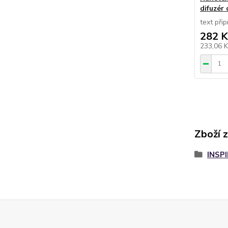
difuzér
text při
282 K
233,06 
Zboží 
INSP