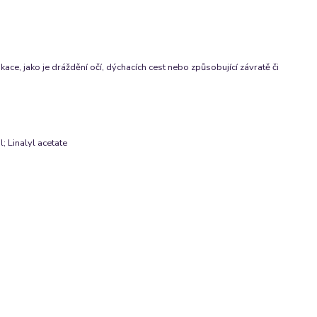
ce, jako je dráždění očí, dýchacích cest nebo způsobující závratě či
; Linalyl acetate