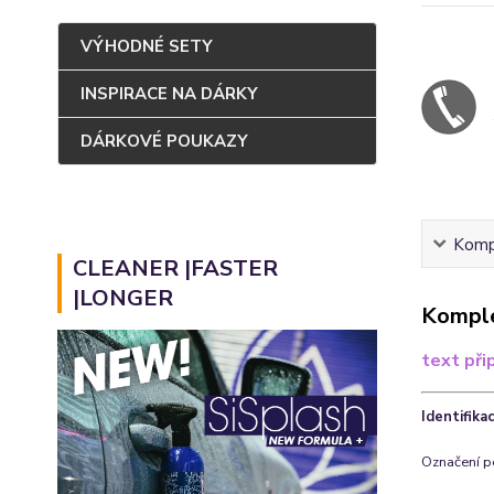
VÝHODNÉ SETY
INSPIRACE NA DÁRKY
DÁRKOVÉ POUKAZY
Kompl
CLEANER |FASTER
|LONGER
Komple
text při
Identifik
Označení p