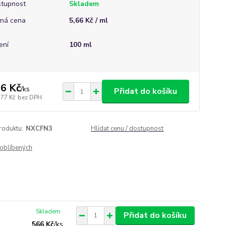
tupnost
Skladem
ná cena
5,66 Kč / ml
ení
100 ml
6 Kč
/
ks
Přidat do košíku
,77 Kč
bez DPH
roduktu:
NXCFN3
Hlídat cenu / dostupnost
oblíbených
Skladem
Přidat do košíku
566 Kč
/
ks