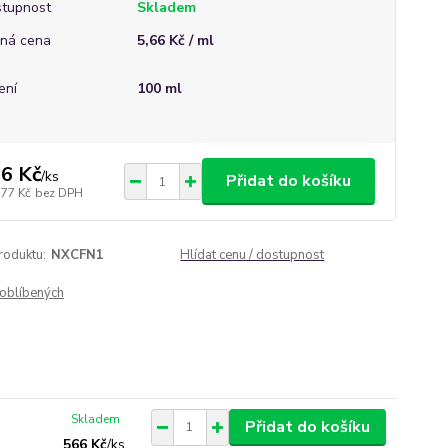
tupnost
Skladem
ná cena
5,66 Kč / ml
ení
100 ml
6 Kč
/
ks
Přidat do košíku
,77 Kč
bez DPH
roduktu:
NXCFN1
Hlídat cenu / dostupnost
oblíbených
Skladem
Přidat do košíku
566 Kč
/
ks