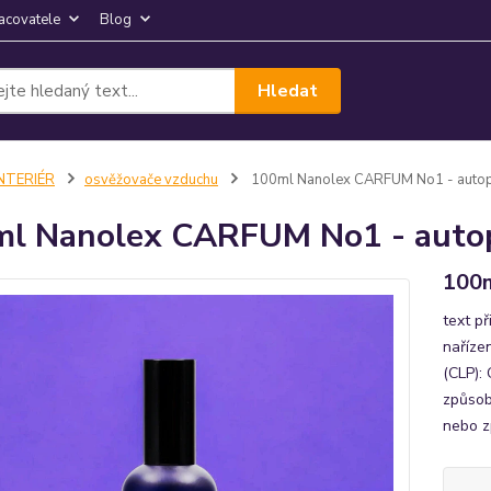
acovatele
Blog
Hledat
INTERIÉR
osvěžovače vzduchu
100ml Nanolex CARFUM No1 - auto
l Nanolex CARFUM No1 - auto
100
text p
naříze
(CLP):
způsob
nebo zp