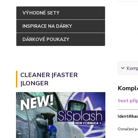
VÝHODNÉ SETY
INSPIRACE NA DÁRKY
DÁRKOVÉ POUKAZY
Kompl
CLEANER |FASTER
|LONGER
Komple
text při
Identifik
Označení p