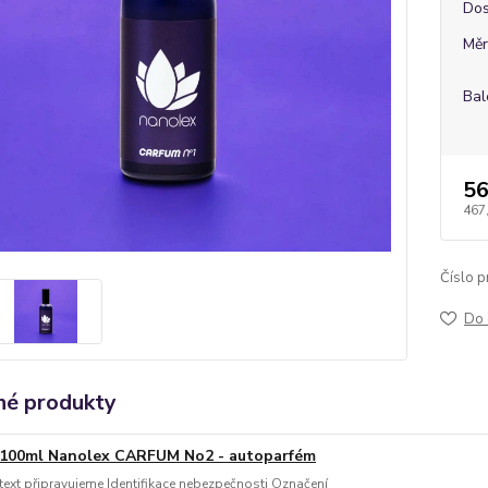
Dos
Měr
Bal
56
467
Číslo p
Do 
é produkty
100ml Nanolex CARFUM No2 - autoparfém
text připravujeme Identifikace nebezpečnosti Označení