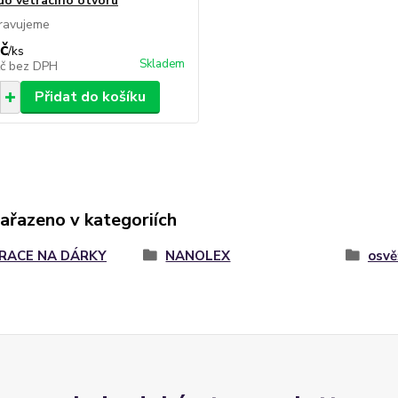
 do větracího otvoru
pravujeme
č
/
ks
Skladem
Kč
bez DPH
Přidat do košíku
zařazeno v kategoriích
IRACE NA DÁRKY
NANOLEX
osvě