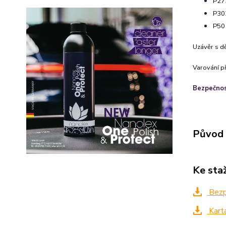
P273
P302
P501
Uzávěr s dě
Varování p
Bezpečnost
Původ 
Ke sta
Bezpe
Kart