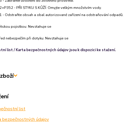
 - Zabraňte uvolnění do životního prostředí.
+P352 - PŘI STYKU S KŮŽÍ: Omyjte velkým množstvím vody.
 - Odstraňte obsah a obal autorizované zařízení na odstraňování odpadů.
tskou pojistkou: Nevztahuje se
řed nebezpečím při dotyku
: Nevztahuje se
ní list / Karta bezpečnostných údajov jsou k dispozici ke stažení.
zboží
žení
čnostní list
a bezpečnostných údajov