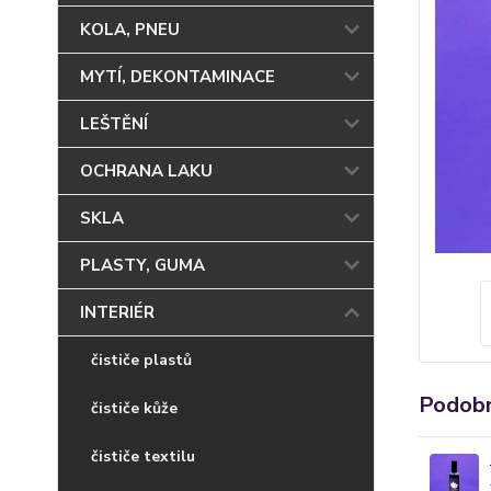
KOLA, PNEU
MYTÍ, DEKONTAMINACE
LEŠTĚNÍ
OCHRANA LAKU
SKLA
PLASTY, GUMA
INTERIÉR
čističe plastů
Podobn
čističe kůže
čističe textilu