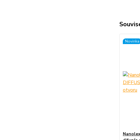
Souvise
Novinka
Nanole