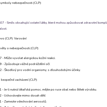
symboly nebezpečnosti (CLP):
7 - Směs obsahující ostatní látky, které mohou způsobovat zdravotní komplika
lost.
ovo (CLP): Varování
 věty o nebezpečnosti (CLP):
 - Může vyvolat alergickou kožní reakci.
 - Způsobuje vážné podráždění očí.
 - Škodlivý pro vodní organismy, s dlouhodobými účinky.
 bezpečné zacházení (CLP):
 - Je-li nutná lékařská pomoc, mějte po ruce obal nebo štítek výrobku.
 - Uchovávejte mimo dosah dětí.
 - Zamezte vdechování aerosolů.