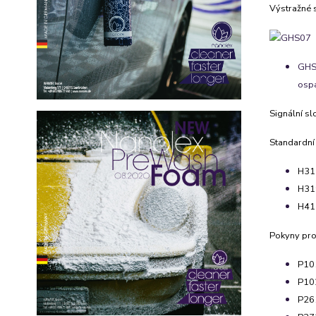
Výstražné 
GHS0
ospa
Signální sl
Standardní
H317
H319
H412
Pokyny pro
P101
P102
P261