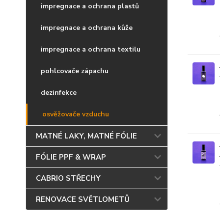
impregnace a ochrana plastů
impregnace a ochrana kůže
impregnace a ochrana textilu
pohlcovače zápachu
dezinfekce
osvěžovače vzduchu
MATNÉ LAKY, MATNÉ FÓLIE
FÓLIE PPF & WRAP
CABRIO STŘECHY
RENOVACE SVĚTLOMETŮ