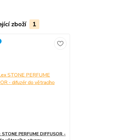
jící zboží
1
x STONE PERFUME DIFFUSOR -