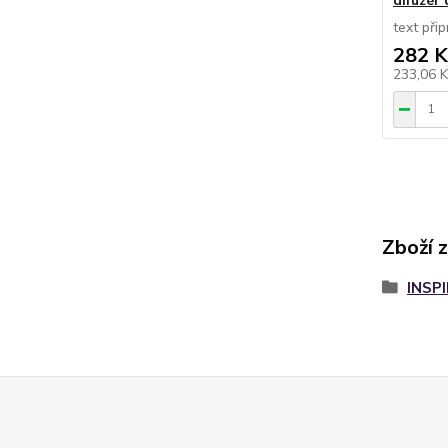
difuzér
text při
282 K
233,06 
Zboží 
INSP