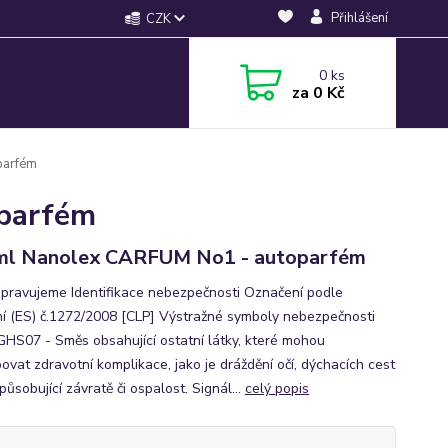
Přihlášení
CZK
0
ks
za
0 Kč
parfém
parfém
ml Nanolex CARFUM No1 - autoparfém
řipravujeme Identifikace nebezpečnosti Označení podle
ní (ES) č.1272/2008 [CLP] Výstražné symboly nebezpečnosti
 GHS07 - Směs obsahující ostatní látky, které mohou
ovat zdravotní komplikace, jako je dráždění očí, dýchacích cest
ůsobující závratě či ospalost. Signál...
celý popis