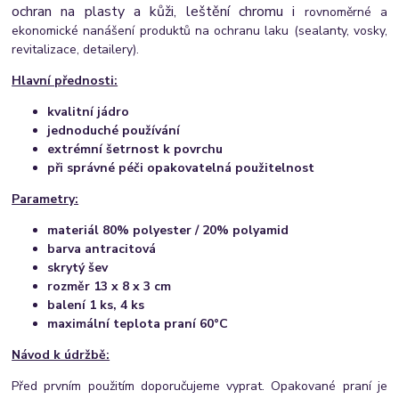
ochran na plasty a kůži, leštění chromu i
rovnoměrné a
ekonomické nanášení produktů na ochranu laku (
sealanty, vosky,
revitalizace, detailery).
Hlavní přednosti:
kvalitní jádro
jednoduché používání
extrémní šetrnost k povrchu
při správné péči opakovatelná použitelnost
Parametry:
materiál 80% polyester / 20% polyamid
barva antracitová
s
krytý šev
rozměr 13 x 8 x 3 cm
balení 1 ks, 4 ks
maximální teplota praní
60°C
Návod k údržbě:
Před prvním použitím doporučujeme vyprat.
Opakované praní je