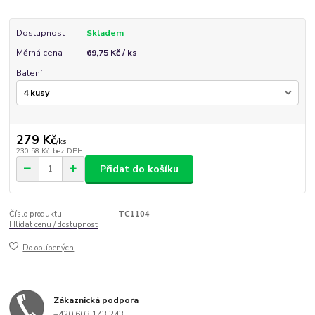
Dostupnost
Skladem
Měrná cena
69,75 Kč / ks
Balení
279 Kč
/
ks
230,58 Kč
bez DPH
Přidat do košíku
Číslo produktu:
TC1104
Hlídat cenu / dostupnost
Do oblíbených
Zákaznická podpora
+420 603 143 243