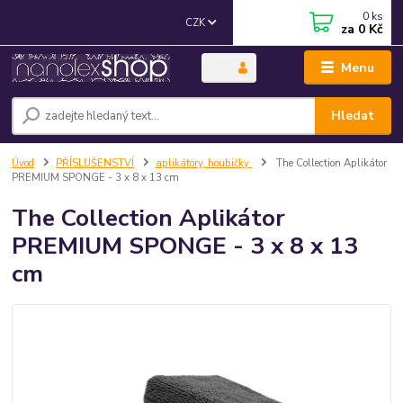
0
ks
CZK
za
0 Kč
Menu
Hledat
Úvod
PŘÍSLUŠENSTVÍ
aplikátory, houbičky
The Collection Aplikátor
PREMIUM SPONGE - 3 x 8 x 13 cm
The Collection Aplikátor
PREMIUM SPONGE - 3 x 8 x 13
cm