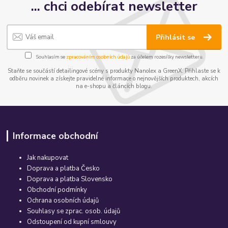
... chci odebírat newsletter
Přihlásit se
Souhlasím se
zpracováním osobních údajů
za účelem rozesílky newsletteru.
Staňte se součástí detailingové scény s produkty Nanolex a GreenX. Přihlaste se k
odběru novinek a získejte pravidelné informace o nejnovějších produktech, akcích
na e-shopu a článcích blogu.
Informace obchodní
Jak nakupovat
Doprava a platba Česko
Doprava a platba Slovensko
Obchodní podmínky
Ochrana osobních údajů
Souhlasy se zprac. osob. údajů
Odstoupení od kupní smlouvy