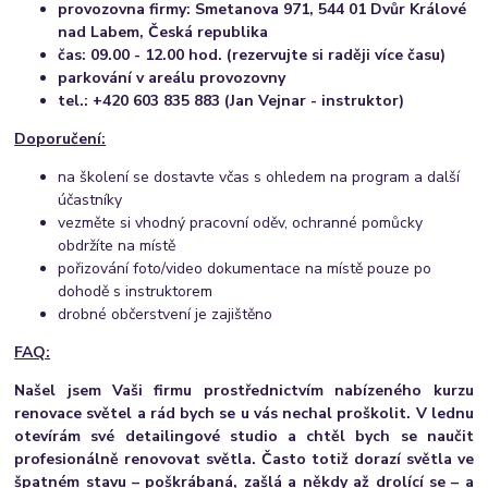
provozovna firmy: Smetanova 971, 544 01 Dvůr Králové
nad Labem, Česká republika
čas: 09.00 - 12.00 hod. (rezervujte si raději více času)
parkování v areálu provozovny
tel.: +420 603 835 883 (Jan Vejnar - instruktor)
Doporučení:
na školení se dostavte včas s ohledem na program a další
účastníky
vezměte si vhodný pracovní oděv, ochranné pomůcky
obdržíte na místě
pořizování foto/video dokumentace na místě pouze po
dohodě s instruktorem
drobné občerstvení je zajištěno
FAQ:
Našel jsem V
aši firmu prostřednictvím nabízeného kurzu
renovace světel a rád bych se u vás nechal proškolit. V lednu
otevírám své detailingové studio a chtěl bych se naučit
profesionálně renovovat světla. Často totiž dorazí světla ve
špatném stavu – poškrábaná, zašlá a někdy až drolící se – a