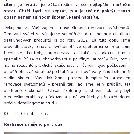
cílem je vrátit je zákazníkům v co nejlepším možném
stavu. Chtěl bych se zeptat, zda je reálné pokrýt tento
obsah během tří hodin školení, které nabízíte.
Děkujeme za Váš zájem o naše školení renovace světlometů.
Renovaci světel se věnujeme souběžně s detailingem a distribucí
detailingových produktů již od roku 2012. Za tuto dobu jsme
provedli stovky renovací světlometů ve spolupráci se Stanicemi
technické kontroly, autoservisy a také s lokální firmou
specializující se na obchodování s použitými autodíly. Díky tomu
máme rozsáhlé praktické zkušenosti s různými typy poškození –
od běžného zašednutí až po hlubší povrchové vady. Ano, během tří
hodin školení Vás dokážeme provést kompletním procesem
renovace světlometů – přesně tak, jak jsme jej v průběhu let
postupně zdokonalili. Obsah školení je sestaven tak, aby byl
především praktický, efektivní a plně využitelný při každodenní
práci v detailingovém studiu.
© 01.02.2025 prodetailing.cz
Realizace z našeho portfolia: