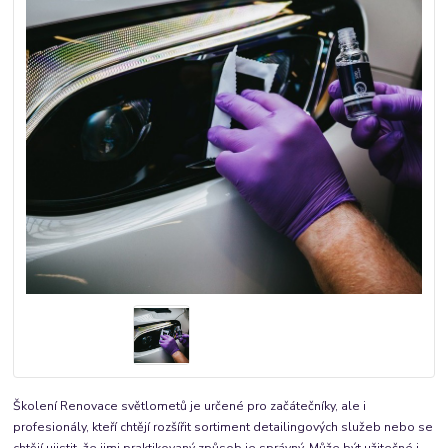
Školení Renovace světlometů je určené pro začátečníky, ale i
profesionály, kteří chtějí rozšířit sortiment detailingových služeb nebo se
chtějí ujistit, že jimi praktikovaný způsob je správný. Může být užitečné i