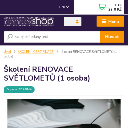
0
ks
CZK
za
0 Kč
Menu
Hledat
Úvod
ŠKOLENÍ, CERTIFIKACE
Školení RENOVACE SVĚTLOMETŮ (1
osoba)
Školení RENOVACE
SVĚTLOMETŮ (1 osoba)
Doprava ZDARMA