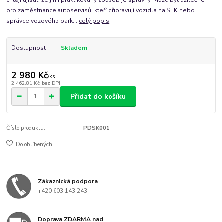
pro zaměstnance autoservisů, kteří připravují vozidla na STK nebo
správce vozového park...
celý popis
Dostupnost
Skladem
2 980 Kč
/
ks
2 462,81 Kč
bez DPH
Přidat do košíku
Číslo produktu:
PDSK001
Do oblíbených
Zákaznická podpora
+420 603 143 243
Doprava ZDARMA nad