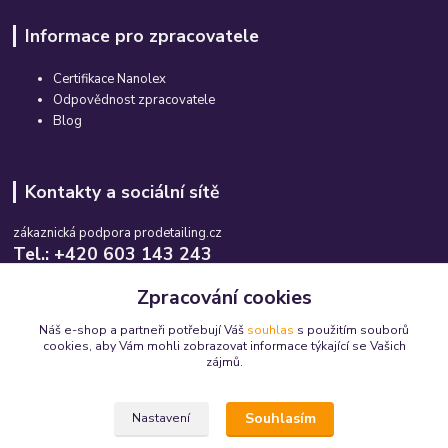
Informace pro zpracovatele
Certifikace Nanolex
Odpovědnost zpracovatele
Blog
Kontakty a sociální sítě
zákaznická podpora prodetailing.cz
Tel.: +420 603 143 243
Po-So, 08:00-16:00 hod.
Zpracování cookies
info@prodetailing.cz
Náš e-shop a partneři potřebují Váš
souhlas
s použitím souborů
cookies, aby Vám mohli zobrazovat informace týkající se Vašich
zájmů.
Souhlasím
Nastavení