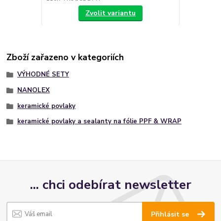
Zvolit variantu
Zboží zařazeno v kategoriích
VÝHODNÉ SETY
NANOLEX
keramické povlaky
keramické povlaky a sealanty na fólie PPF & WRAP
... chci odebírat newsletter
Přihlásit se