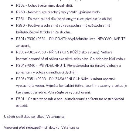
P102 - Uchovávejte mimo dosah dětí.
P260 - Nevdechujte prach/dým/plyn/mlhu/páry/aerosoly.
P264 - Po manipulaci důkladně omyjte ruce, předloktí a obličej.
P280 - Používejte ochranné rukavice/ochranný oděv/ochranné
brýle/obličejový štít/chrániče sluchu.
P301+P330+P331 - PŘI POŽITÍ: Vypláchněte ústa. NEVYVOLÁVEJTE
zvracení.
P303+P361+P353 - PŘI STYKU S KŮŽÍ (nebo s vlasy): Veškeré
kontaminované části oděvu okamžitě svlékněte. Opláchněte kůži vodou .
P304+P340 - PŘI VDECHNUTÍ: Přeneste osobu na čerstvý vzduch a
ponechte ji v poloze usnadňující dýchání.
P305+P351+P338 - PŘI ZASAŽENÍ OČÍ: Několik minut opatrně
vyplachujte vodou. Vyjměte kontaktní čočky, jsou-li nasazeny a pokud je
lze vyjmout snadno. Pokračujte ve vyplachování.
P501 - Odstraňte obsah a obal autorizované zařízení na odstraňování
odpadů.
Uzávěr s dětskou pojistkou: Vztahuje se
Varování před nebezpečím při dotyku: Vztahuje se