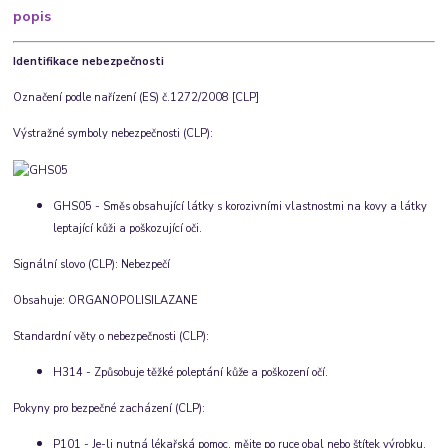
popis
Identifikace nebezpečnosti
Označení podle nařízení (ES) č.1272/2008 [CLP]
Výstražné symboly nebezpečnosti (CLP):
GHS05 - Směs obsahující látky s korozivními vlastnostmi na kovy a látky
leptající kůži a poškozující oči.
Signální slovo (CLP): Nebezpečí
Obsahuje: ORGANOPOLISILAZANE
Standardní věty o nebezpečnosti (CLP):
H314 - Způsobuje těžké poleptání kůže a poškození očí.
Pokyny pro bezpečné zacházení (CLP):
P101 - Je-li nutná lékařská pomoc, mějte po ruce obal nebo štítek výrobku.