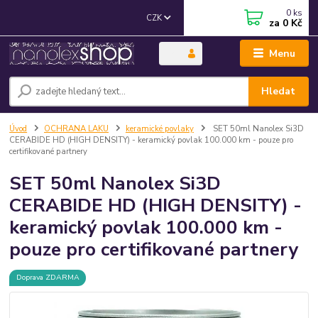
0
ks
CZK
za
0 Kč
Menu
Hledat
Úvod
OCHRANA LAKU
keramické povlaky
SET 50ml Nanolex Si3D
CERABIDE HD (HIGH DENSITY) - keramický povlak 100.000 km - pouze pro
certifikované partnery
SET 50ml Nanolex Si3D
CERABIDE HD (HIGH DENSITY) -
keramický povlak 100.000 km -
pouze pro certifikované partnery
Doprava ZDARMA