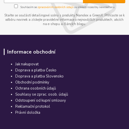
Souhlasím se
zpracováním osobních údajů
za účelem rozesílky newsletteru.
Staňte se součástí detailingové scény s produkty Nanolex a GreenX. Přihlaste se k
odběru novinek a získejte pravidelné informace o nejnovějších produktech, akcích
na e-shopu a článcích blogu.
Informace obchodní
Jak nakupovat
Doprava a platba Česko
Doprava a platba Slovensko
Obchodní podmínky
Ochrana osobních údajů
Souhlasy se zprac. osob. údajů
Odstoupení od kupní smlouvy
Reklamační protokol
Právní doložka