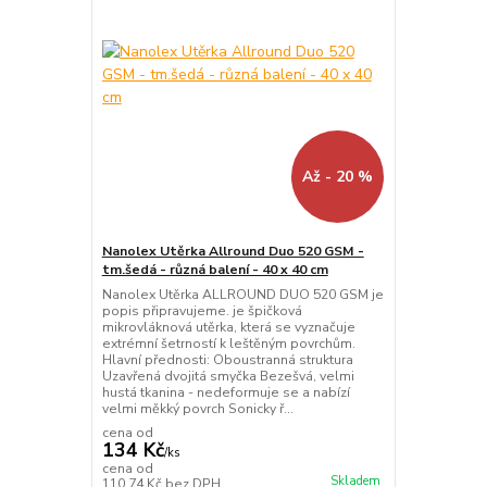
Až - 20 %
Nanolex Utěrka Allround Duo 520 GSM -
tm.šedá - různá balení - 40 x 40 cm
Nanolex Utěrka ALLROUND DUO 520 GSM je
popis připravujeme. je špičková
mikrovláknová utěrka, která se vyznačuje
extrémní šetrností k leštěným povrchům.
Hlavní přednosti: Oboustranná struktura
Uzavřená dvojitá smyčka Bezešvá, velmi
hustá tkanina - nedeformuje se a nabízí
velmi měkký povrch Sonicky ř...
cena od
134 Kč
/
ks
cena od
Skladem
110,74 Kč
bez DPH