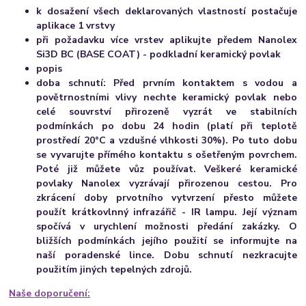
k dosažení všech deklarovaných vlastností postačuje
aplikace 1 vrstvy
při požadavku více vrstev aplikujte předem Nanolex
Si3D BC (BASE COAT) - podkladní keramický povlak
popis
doba schnutí:
Před prvním kontaktem s vodou a
povětrnostními vlivy nechte keramický povlak nebo
celé souvrství přirozeně vyzrát ve stabilních
podmínkách po dobu 24 hodin (platí při teplotě
prostředí 20°C a vzdušné vlhkosti 30%). Po tuto dobu
se vyvarujte přímého kontaktu s ošetřeným povrchem.
Poté již můžete vůz používat. Veškeré keramické
povlaky Nanolex vyzrávají přirozenou cestou. Pro
zkrácení doby prvotního vytvrzení přesto můžete
použít krátkovlnný infrazářič - IR lampu. Její význam
spočívá v urychlení možnosti předání zakázky. O
bližších podmínkách jejího použití se informujte na
naší poradenské lince. Dobu schnutí nezkracujte
použitím jiných tepelných zdrojů.
Naše doporučení: