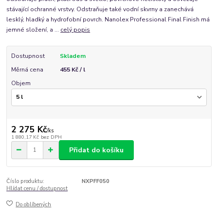
stávající ochranné vrstvy. Odstraňuje také vodní skvrny a zanechává
lesklý, hladký a hydrofobní povrch. Nanolex Professional Final Finish má
jemné složení, a ...
celý popis
Dostupnost
Skladem
Měrná cena
455 Kč / l
Objem
2 275 Kč
/
ks
1 880,17 Kč
bez DPH
Přidat do košíku
Číslo produktu:
NXPFF050
Hlídat cenu / dostupnost
Do oblíbených