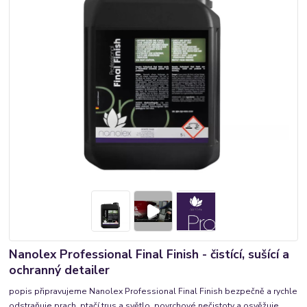
Nanolex Professional Final Finish - čistící, sušící a
ochranný detailer
popis připravujeme Nanolex Professional Final Finish bezpečně a rychle
odstraňuje prach, ptačí trus a světlo, povrchové nečistoty a osvěžuje