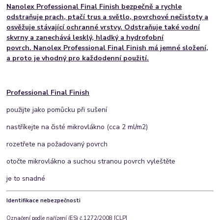
Nanolex Professional Final Finish bezpečně a rychle
odstraňuje prach, ptačí trus a světlo, povrchové nečistoty a
osvěžuje stávající ochranné vrstvy. Odstraňuje také vodní
skvrny a zanechává lesklý, hladký a hydrofobní
povrch. Nanolex Professional Final Finish má jemné složení,
a proto je vhodný pro každodenní použití.
Professional Final Finish
použijte jako pomůcku při sušení
nastříkejte na čisté mikrovlákno (cca 2 ml/m2)
rozetřete na požadovaný povrch
otočte mikrovlákno a suchou stranou povrch vyleštěte
je to snadné
Identifikace nebezpečnosti
Označení podle nařízení (ES) č.1272/2008 [CLP]