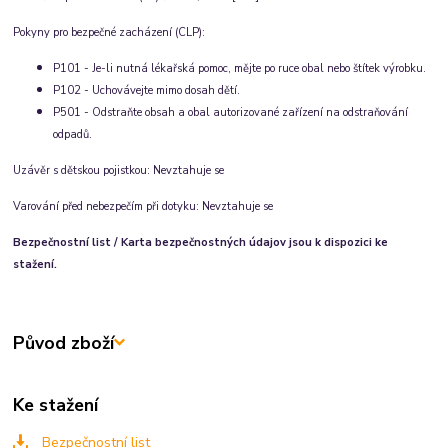
Pokyny pro bezpečné zacházení (CLP):
P101 - Je-li nutná lékařská pomoc, mějte po ruce obal nebo štítek výrobku.
P102 - Uchovávejte mimo dosah dětí.
P501 - Odstraňte obsah a obal autorizované zařízení na odstraňování
odpadů.
Uzávěr s dětskou pojistkou:
Nevztahuje se
Varování před nebezpečím při dotyku:
Nevztahuje se
Bezpečnostní list / Karta bezpečnostných údajov jsou k dispozici ke
stažení.
Původ zboží
Ke stažení
Bezpečnostní list