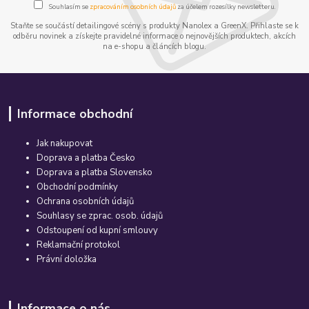
Souhlasím se
zpracováním osobních údajů
za účelem rozesílky newsletteru.
Staňte se součástí detailingové scény s produkty Nanolex a GreenX. Přihlaste se k
odběru novinek a získejte pravidelné informace o nejnovějších produktech, akcích
na e-shopu a článcích blogu.
Informace obchodní
Jak nakupovat
Doprava a platba Česko
Doprava a platba Slovensko
Obchodní podmínky
Ochrana osobních údajů
Souhlasy se zprac. osob. údajů
Odstoupení od kupní smlouvy
Reklamační protokol
Právní doložka
Informace o nás