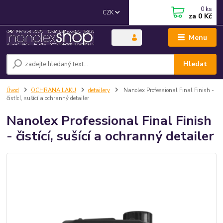
0
ks
CZK
za
0 Kč
Menu
Hledat
Úvod
OCHRANA LAKU
detailery
Nanolex Professional Final Finish -
čistící, sušící a ochranný detailer
Nanolex Professional Final Finish
- čistící, sušící a ochranný detailer