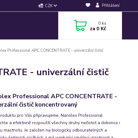
Přihlášení
CZK
0
ks
za
0 Kč
lex Professional APC CONCENTRATE - univerzální čistič
ATE - univerzální čistič
olex Professional APC CONCENTRATE -
erzální čistič koncentrovaný
produktu pro Vás připravujeme. Nanolex Professional
chle a efektivně rozpouští všechny druhy nečistot a dokonce i
u mastnotu. Je založen na biologicky odbouratelných a
icky šetrných složkách a má vynikající smáčecí vlastnosti a