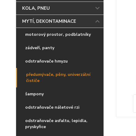
KOLA, PNEU
MYTÍ, DEKONTAMINACE
motorový prostor, podblatníky
zádveří, panty
odstraňovače hmyzu
předumývače, pěny, univerzální
čističe
šampony
odstraňovače náletové rzi
odstraňovače asfaltu, lepidla,
pryskyřice