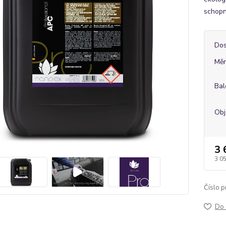
schopn
Dos
Měr
Bal
Ob
3 
3 0
Číslo p
Do 