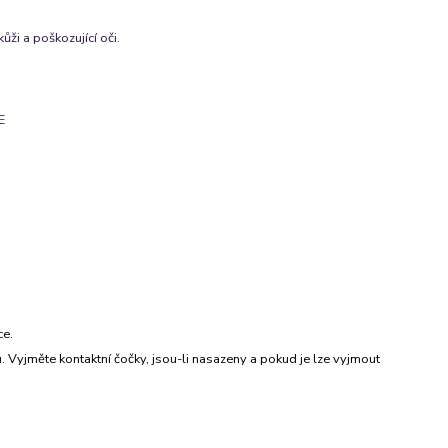
ůži a poškozující oči.
E
ce.
yjměte kontaktní čočky, jsou-li nasazeny a pokud je lze vyjmout