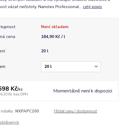
ost vázat nečistoty. Nanolex Professional...
celý popis
tupnost
Není skladem
ná cena
184,90 Kč / l
ení
20 l
jem
698 Kč
/
ks
Momentálně není k dispozici
56,20 Kč
bez DPH
roduktu:
NXPAPC200
Hlídat cenu / dostupnost
oblíbených