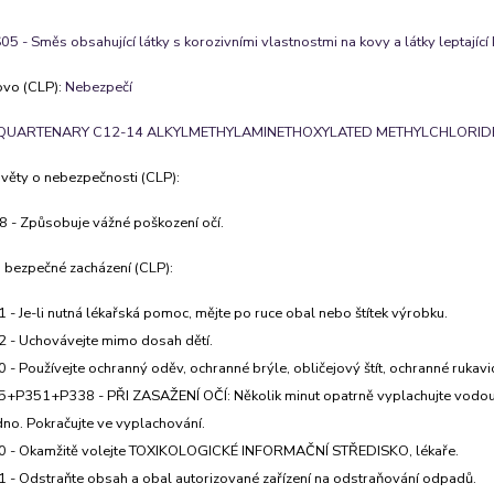
5 - Směs obsahující látky s korozivními vlastnostmi na kovy a látky leptající k
ovo (CLP):
Nebezpečí
QUARTENARY C12-14 ALKYLMETHYLAMINETHOXYLATED METHYLCHLORID
 věty o nebezpečnosti (CLP):
 - Způsobuje vážné poškození očí.
 bezpečné zacházení (CLP):
 - Je-li nutná lékařská pomoc, mějte po ruce obal nebo štítek výrobku.
 - Uchovávejte mimo dosah dětí.
 - Používejte ochranný oděv, ochranné brýle, obličejový štít, ochranné rukavi
+P351+P338 - PŘI ZASAŽENÍ OČÍ: Několik minut opatrně vyplachujte vodou. V
no. Pokračujte ve vyplachování.
0 - Okamžitě volejte TOXIKOLOGICKÉ INFORMAČNÍ STŘEDISKO, lékaře.
 - Odstraňte obsah a obal autorizované zařízení na odstraňování odpadů.