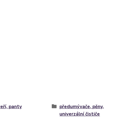
eří, panty
předumývače, pěny,
univerzální čističe