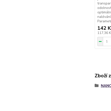
transpar
odolnost
optimáln
nalévání
Parametry
142 K
117,36 
Zboží 
NANO