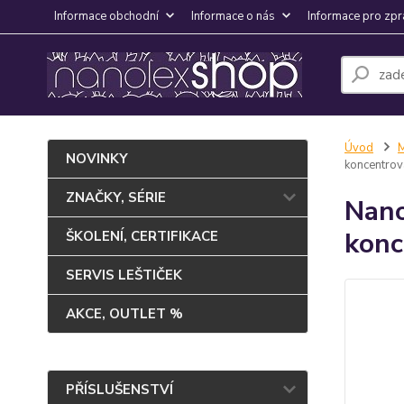
Informace obchodní
Informace o nás
Informace pro zpr
Úvod
NOVINKY
koncentro
ZNAČKY, SÉRIE
Nano
konc
ŠKOLENÍ, CERTIFIKACE
SERVIS LEŠTIČEK
AKCE, OUTLET %
PŘÍSLUŠENSTVÍ