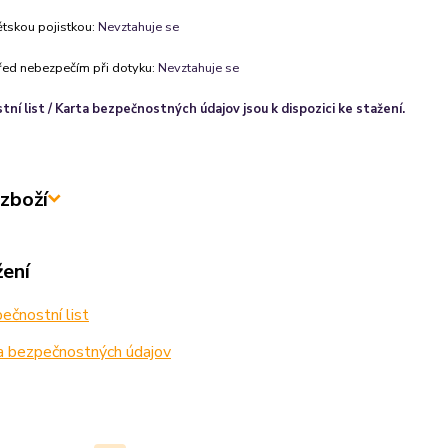
ětskou pojistkou:
Nevztahuje se
řed nebezpečím při dotyku:
Nevztahuje se
ní list / Karta bezpečnostných údajov jsou k dispozici ke stažení.
zboží
žení
čnostní list
a bezpečnostných údajov