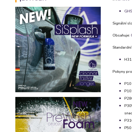
GHS0
Signální sl
Obsahuje:
Standardní
H318
Pokyny pro
P101
P102
P280
P305
snad
P31
P501