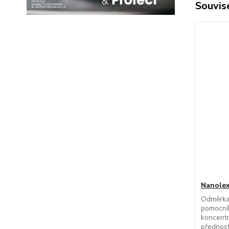
Souvise
Nanole
Odměrka
pomocní
koncentr
přednost