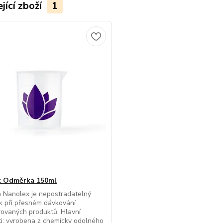
jící zboží
1
x Odměrka 150ml
 Nanolex je nepostradatelný
k při přesném dávkování
ovaných produktů. Hlavní
i: vyrobena z chemicky odolného