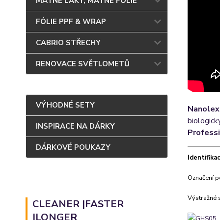
MATNÉ LAKY, MATNÉ FÓLIE
FÓLIE PPF & WRAP
CABRIO STŘECHY
RENOVACE SVĚTLOMETŮ
VÝHODNÉ SETY
Nanolex
biologick
INSPIRACE NA DÁRKY
Profess
DÁRKOVÉ POUKAZY
Identifik
Označení p
Výstražné 
CLEANER |FASTER
|LONGER