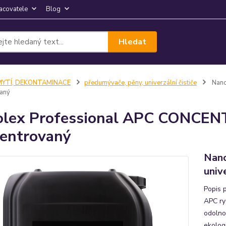
acovatele
Blog
Hledat
MYTÍ, DEKONTAMINACE
předumývače, pěny, univerzální čističe
Nano
vaný
lex Professional APC CONCENTR
entrovaný
Nan
univ
Popis 
APC ry
odolno
ekolog