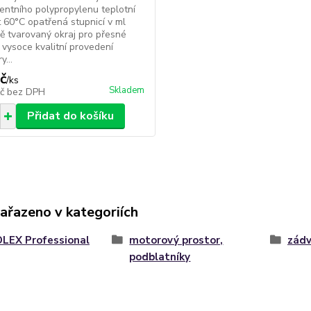
entního polypropylenu teplotní
 60°C opatřená stupnicí v ml
ě tvarovaný okraj pro přesné
 vysoce kvalitní provedení
...
č
/
ks
Skladem
Kč
bez DPH
Přidat do košíku
zařazeno v kategoriích
LEX Professional
motorový prostor,
zádv
podblatníky