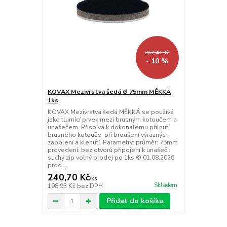
267,40 Kč
- 10 %
KOVAX Mezivrstva šedá Ø 75mm MĚKKÁ
1ks
KOVAX Mezivrstva šedá MĚKKÁ se používá
jako tlumící prvek mezi brusným kotoučem a
unašečem. Přispívá k dokonalému přilnutí
brusného kotouče při broušení výrazných
zaoblení a klenutí. Parametry: průměr: 75mm
provedení: bez otvorů připojení k unašeči:
suchý zip volný prodej po 1ks © 01.08.2026
prod...
240,70 Kč
/
ks
Skladem
198,93 Kč
bez DPH
Přidat do košíku