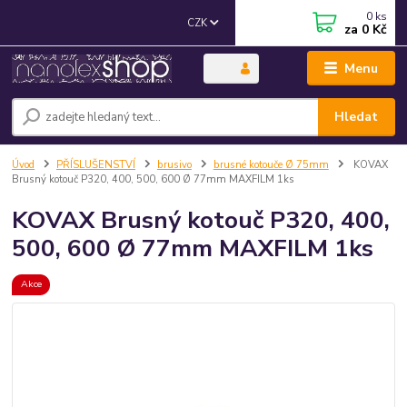
0
ks
CZK
za
0 Kč
Menu
Hledat
Úvod
PŘÍSLUŠENSTVÍ
brusivo
brusné kotouče Ø 75mm
KOVAX
Brusný kotouč P320, 400, 500, 600 Ø 77mm MAXFILM 1ks
KOVAX Brusný kotouč P320, 400,
500, 600 Ø 77mm MAXFILM 1ks
Akce