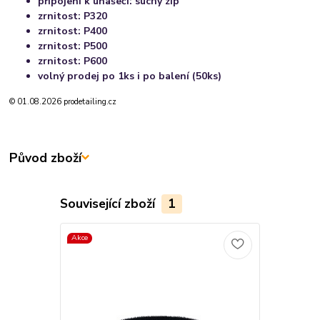
připojení k unašeči: suchý zip
zrnitost: P320
zrnitost: P400
zrnitost: P500
zrnitost: P600
volný prodej po 1ks i po balení (50ks)
© 01.08.2026 prodetailing.cz
Původ zboží
Související zboží
1
Akce