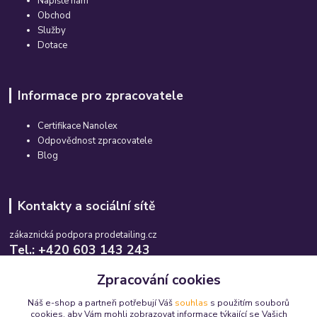
Napište nám
Obchod
Služby
Dotace
Informace pro zpracovatele
Certifikace Nanolex
Odpovědnost zpracovatele
Blog
Kontakty a sociální sítě
zákaznická podpora prodetailing.cz
Tel.: +420 603 143 243
Po-So, 08:00-16:00 hod.
Zpracování cookies
info@prodetailing.cz
Náš e-shop a partneři potřebují Váš
souhlas
s použitím souborů
cookies, aby Vám mohli zobrazovat informace týkající se Vašich