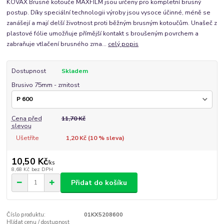
KOVAX Brusné kotouče MAXFILM jsou určeny pro kompletní brusný
postup. Díky speciální technologii výroby jsou vysoce účinné, méně se
zanášejí a mají delší životnost proti běžným brusným kotoučům. Unašeč z
plastové fólie umožňuje přímější kontakt s broušeným povrchem a
zabraňuje vtlačení brusného zrna...
celý popis
Dostupnost
Skladem
Brusivo 75mm - zrnitost
Cena před
11,70 Kč
slevou
Ušetříte
1,20 Kč (
10
% sleva)
10,50 Kč
/
ks
8,68 Kč
bez DPH
Přidat do košíku
Číslo produktu:
01KX5208600
Hlídat cenu / dostupnost