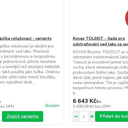
pička retušovací - varianty
Kovax TOLEKIT - Sada pro
odstraňování vad laku za su
pička retušovací je ideální pro
robných vad laku. Plastová
KOVAX Brusivo TOLECUT je u
 s bezvláknovou a bezprašnou
odstranění nedokonalostí laku
je jednorázová, přesto mnohem
Tolecut je inovativní jemné br
í a levnější než obyčejný štěteček.
sucha, které minimalizuje rizik
 také použita jako tužka. Změnou
probroušení čirého laku. Such
skáte větší nebo menší tloušťku,
dává vždy jasně najevo, jak dal
ro vytváření drob...
vada odstraněna. Tím je zajiš
bezpečnost tohoto procesu. P
b...
6 643 Kč
s
/
ks
Skladem
bez DPH
5 490,08 Kč
bez DPH
Zvolit variantu
Přidat do ko