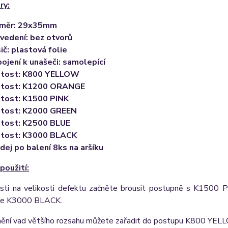
ry:
změr: 29x35mm
vedení: bez otvorů
ič: plastová folie
pojení k unašeči: samolepící
itost: K800 YELLOW
nitost: K1200 ORANGE
itost: K1500 PINK
itost: K2000 GREEN
itost: K2500 BLUE
itost: K3000 BLACK
dej po balení 8ks na aršíku
použití:
osti na velikosti defektu začněte brousit postupně s K15
te K3000 BLACK.
nění vad většího rozsahu můžete zařadit do postupu K800 