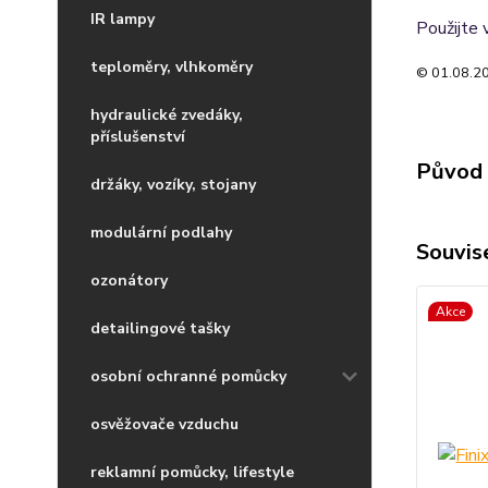
IR lampy
Použijte 
teploměry, vlhkoměry
© 01.08.20
hydraulické zvedáky,
příslušenství
Původ 
držáky, vozíky, stojany
modulární podlahy
Souvise
ozonátory
Akce
detailingové tašky
osobní ochranné pomůcky
osvěžovače vzduchu
reklamní pomůcky, lifestyle