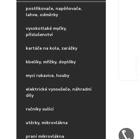
postřikovače, napěňovače,
lahve, odměrky
vysokotlaké myčky,
příslušenství
kartáče na kola, zarážky
kbelíky, mřížky, doplňky
mycí rukavice, houby
elektrické vysoušeče, náhradní
díly
ručníky sušící
utěrky, mikrovlákna
praní mikrovlákna