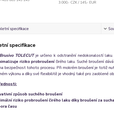
3.000,- CZK / 145,- EUR
etní specifikace
Sou
tní specifikace
Brusivo TOLECUT
je určeno k odstranění nedokonalostí laku
imalizuje riziko probroušení
čirého laku.
Suché broušení dává 
těna bezpečnost tohoto procesu.
Při mokrém broušení je totiž nu
ém výkonu a díky své flexibilitě je vhodný také pro zaoblené obl
řednosti:
vativní způsob suchého broušení
imální riziko probroušení čirého laku
díky broušení za such
ora času