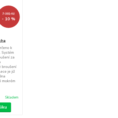
7 381 Kč
- 10 %
cha
rčeno k
. Systém
oušení za
o
é broušení
ece je již
těna
ři mokrém
Skladem
šíku