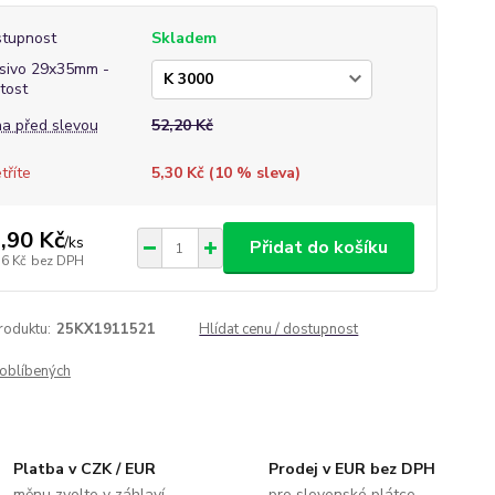
tupnost
Skladem
sivo 29x35mm -
itost
a před slevou
52,20 Kč
tříte
5,30 Kč (
10
% sleva)
,90 Kč
/
ks
Přidat do košíku
76 Kč
bez DPH
roduktu:
25KX1911521
Hlídat cenu / dostupnost
oblíbených
Platba v CZK / EUR
Prodej v EUR bez DPH
měnu zvolte v záhlaví
pro slovenské plátce