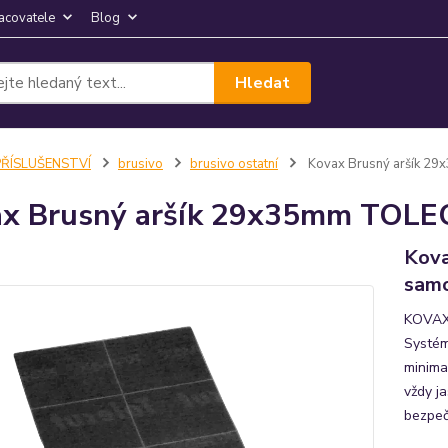
acovatele
Blog
Hledat
PŘÍSLUŠENSTVÍ
brusivo
brusivo ostatní
Kovax Brusný aršík 2
x Brusný aršík 29x35mm TOLEC
Kov
samo
KOVAX 
Systém
minima
vždy ja
bezpeč