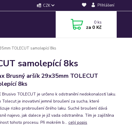
Přihlášení
CZK
0
ks
za
0 Kč
9x35mm TOLECUT samolepící 8ks
UT samolepící 8ks
ax Brusný aršík 29x35mm TOLECUT
lepící 8ks
Brusivo TOLECUT je určeno k odstranění nedokonalostí laku.
 Tolecut je inovativní jemné broušení za sucha, které
lizuje riziko probroušení čirého laku. Suché broušení dává
sně najevo, jak dalece je již vada odstraněna. Tím je zajištěna
nost tohoto procesu. Při mokrém b...
celý popis