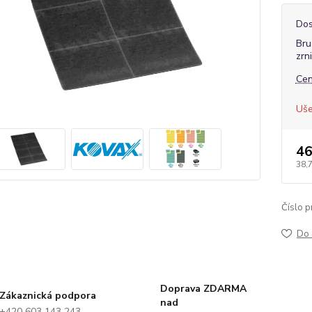
Dos
Bru
zrn
Cen
Uše
46
38,
Číslo p
Do 
Doprava ZDARMA
Zákaznická podpora
nad
+420 603 143 243