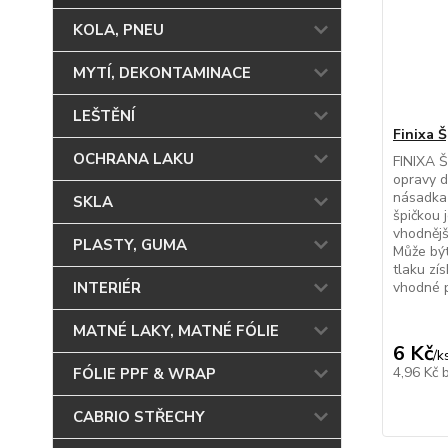
KOLA, PNEU
MYTÍ, DEKONTAMINACE
LEŠTĚNÍ
Finixa Š
OCHRANA LAKU
FINIXA Š
opravy d
násadka
SKLA
špičkou 
vhodnějš
PLASTY, GUMA
Může být
tlaku zí
INTERIÉR
vhodné p
MATNÉ LAKY, MATNÉ FÓLIE
6 Kč
/
k
4,96 Kč
FÓLIE PPF & WRAP
CABRIO STŘECHY