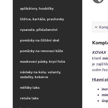
aplikátory, houbičky
štětce, kartáče, prachovky
Kompl
vysavače, příslušenství
pomůcky na čištění skel
Komple
pomůcky na renovaci kůže
KOVAX 
které
min
maskovací pásky, krycí folie
je zajiš
svém řezn
návleky na kola, volanty,
sedačky, koberce
Hlavní p
měřáky laku
ino
min
retuše laku
úsp