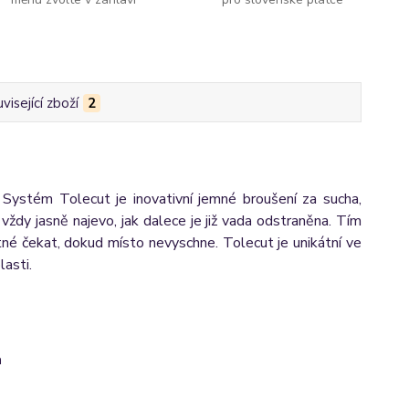
visející zboží
2
. Systém Tolecut je inovativní jemné
broušení za sucha,
vždy jasně najevo, jak dalece je již vada odstraněna.
Tím
tné čekat, dokud místo nevyschne. Tolecut je unikátní ve
asti.
a