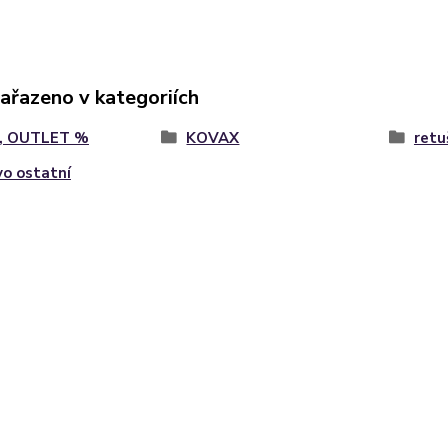
zařazeno v kategoriích
, OUTLET %
KOVAX
retu
vo ostatní