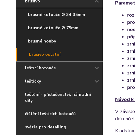
brusivo
Paramet
brusné kotouče Ø 34-35mm
ro
pro
brusné kotouče Ø 75mm
nos
při
brusné houby
zrn
zr
brusivo ostatní
zrn
zrn
leštící kotouče
zrn
zrn
leštičky
pro
leštění - příslušenství, náhradní
Návod k 
díly
V závisl
čištění leštících kotoučů
dokonče
světla pro detailing
K odstra