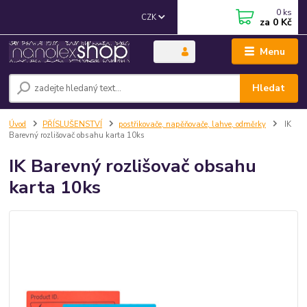
0
ks
CZK
za
0 Kč
Menu
Hledat
Úvod
PŘÍSLUŠENSTVÍ
postřikovače, napěňovače, lahve, odměrky
IK
Barevný rozlišovač obsahu karta 10ks
IK Barevný rozlišovač obsahu
karta 10ks