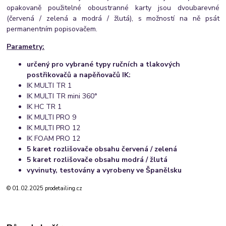
opakovaně použitelné oboustranné karty jsou dvoubarevné
(červená / zelená a modrá / žlutá), s možností na ně psát
permanentním popisovačem.
Parametry:
určený pro vybrané typy ručních a tlakových
postřikovačů a napěňovačů IK:
IK MULTI TR 1
IK MULTI TR mini 360°
IK HC TR 1
IK MULTI PRO 9
IK MULTI PRO 12
IK FOAM PRO 12
5 karet rozlišovače obsahu
červená / zelená
5 karet rozlišovače obsahu modrá / žlutá
v
yvinuty, testovány a vyrobeny ve Španělsku
© 01.02.2025 prodetailing.cz