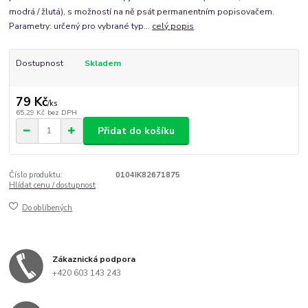
modrá / žlutá), s možností na ně psát permanentním popisovačem.
Parametry: určený pro vybrané typ...
celý popis
Dostupnost
Skladem
79 Kč
/
ks
65,29 Kč
bez DPH
Přidat do košíku
Číslo produktu:
0104IK82671875
Hlídat cenu / dostupnost
Do oblíbených
Zákaznická podpora
+420 603 143 243