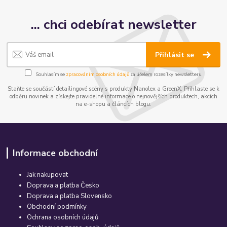
... chci odebírat newsletter
Přihlásit se
Souhlasím se
zpracováním osobních údajů
za účelem rozesílky newsletteru.
Staňte se součástí detailingové scény s produkty Nanolex a GreenX. Přihlaste se k
odběru novinek a získejte pravidelné informace o nejnovějších produktech, akcích
na e-shopu a článcích blogu.
Informace obchodní
Jak nakupovat
Doprava a platba Česko
Doprava a platba Slovensko
Obchodní podmínky
Ochrana osobních údajů