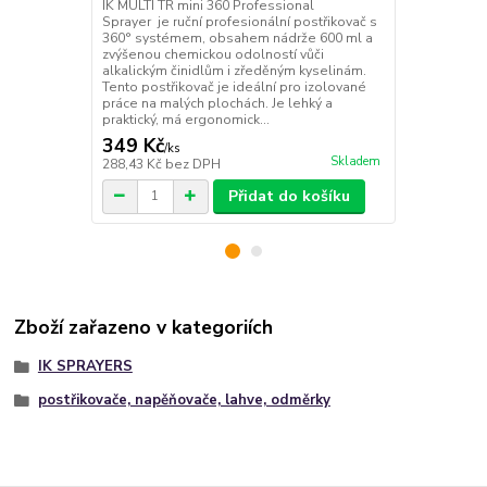
profesionál
IK MULTI TR mini 360 Professional
1.000 ml a z
Sprayer je ruční profesionální postřikovač s
vůči alkalic
360° systémem, obsahem nádrže 600 ml a
kyselinám. T
zvýšenou chemickou odolností vůči
izolované pr
alkalickým činidlům i zředěným kyselinám.
lehký a prak
Tento postřikovač je ideální pro izolované
(základnu p..
práce na malých plochách. Je lehký a
praktický, má ergonomick...
349 Kč
359 Kč
/
ks
/
ks
Skladem
288,43 Kč
bez DPH
296,69 Kč
be
Přidat do košíku
Zboží zařazeno v kategoriích
IK SPRAYERS
postřikovače, napěňovače, lahve, odměrky