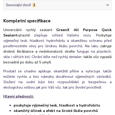
Související zboží
2
Kompletní specifikace
Univerzální rychlý sealant
GreenX All Purpose Quick
Sealant
výrazně
zlepšuje vzhled Vašeho vozu. P
oskytuje
výjimečný lesk, hladkost, hydrofobitu a
okamžitou ochranu
před
povětrnostními vlivy pro
širokou škálu povrchů. Na laku
zakryje
drobné škrábance a nedokonalosti, sk
věle
funguje na plastech,
skle i ráfcích kol. Chrání déle než rychlý detailer
, takže vůz vypadá
bezvadně
po dobu až 5 umytí.
Produkt se snadno aplikuje, okamžitě přilne a vytvrzuje, takže
můžete rychle a bez námahy dosáhnout výjimečných výsledků.
Složení na vodní bázi bez rozpouštědel je bezpečnou a
ekologickou volbou jak pro Váš vůz, tak pro životní prostředí.
Hlavní přednosti:
poskytuje
výjimečný lesk, hladkost a hydrofobitu
okamžitý účinek a efekt na široké škále povrchů