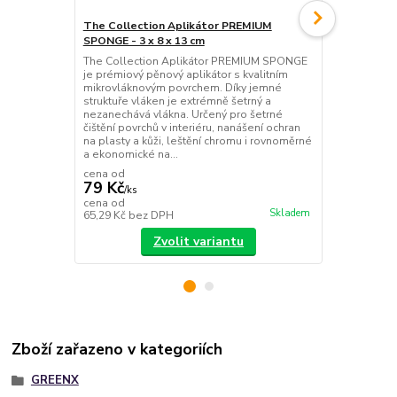
The Collection Aplikátor PREMIUM
Nanolex Utě
SPONGE - 3 x 8 x 13 cm
tm.šedá - rů
The Collection Aplikátor PREMIUM SPONGE
Nanolex Ut
je prémiový pěnový aplikátor s kvalitním
popis připra
mikrovláknovým povrchem. Díky jemné
mikrovláknov
struktuře vláken je extrémně šetrný a
extrémní šet
nezanechává vlákna. Určený pro šetrné
Hlavní předn
čištění povrchů v interiéru, nanášení ochran
Uzavřená dvo
na plasty a kůži, leštění chromu i rovnoměrné
hustá tkanin
a ekonomické na...
velmi měkký p
cena od
cena od
79 Kč
134 Kč
/
ks
/
ks
cena od
cena od
Skladem
65,29 Kč
bez DPH
110,74 Kč
be
Zvolit variantu
Zboží zařazeno v kategoriích
GREENX