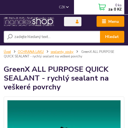
0
ks
CZK
za
0 Kč
Menu
Hledat
Úvod
OCHRANA LAKU
sealanty, vosky
GreenX ALL PURPOSE
QUICK SEALANT - rychlý sealant na veškeré povrchy
GreenX ALL PURPOSE QUICK
SEALANT - rychlý sealant na
veškeré povrchy