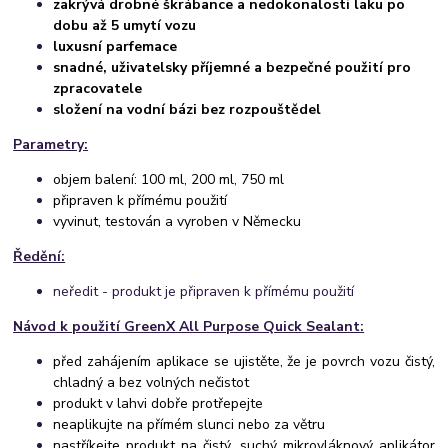
zakrývá drobné škrábance a nedokonalosti laku po
dobu až 5 umytí vozu
luxusní parfemace
snadné, uživatelsky příjemné a bezpečné použití pro
zpracovatele
složení na vodní bázi bez rozpouštědel
Parametry:
objem balení: 100 ml, 200 ml, 750 ml
připraven k přímému použití
vyvinut, testován a vyroben v Německu
Ředění:
neředit - produkt je připraven k přímému použití
Návod k použití GreenX All Purpose Quick Sealant:
před zahájením aplikace se ujistěte, že je povrch vozu čistý,
chladný a bez volných nečistot
produkt v lahvi dobře protřepejte
neaplikujte na přímém slunci nebo za větru
nas
tříkejte produkt na čistý, suchý mikrovláknový aplikátor