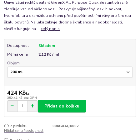
Univerzální rychlý sealant GreenX All Purpose Quick Sealant výrazně
zlepšuje vzhled Vašeho vozu. Poskytuje výjimečný lesk, hladkost,
hydrofobitu a okamžitou ochranu před povětrnostními vlivy pro širokou
škálu povrchů. Na laku zakryje drobné škrábance a nedokonalosti,
skvěle funguje na ...
celý popis
Dostupnost
Skladem
Měrná cena
2,12 Kč / ml
Objem
424 Kč
/
ks
350,41 Kč
bez DPH
Přidat do košíku
Číslo produktu:
006GXAQX002
Hlídat cenu / dostupnost