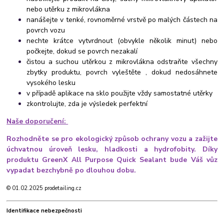
nebo utěrku z mikrovlákna
nanášejte v tenké, rovnoměrné vrstvě po malých částech na
povrch vozu
nechte krátce vytvrdnout (obvykle několik minut) nebo
počkejte, dokud se povrch nezakalí
čistou a suchou utěrkou z mikrovlákna odstraňte všechny
zbytky produktu, povrch vyleštěte , dokud nedosáhnete
vysokého lesku
v případě aplikace na sklo použijte vždy samostatné utěrky
zkontrolujte, zda je výsledek perfektní
Naše doporučení:
Rozhodněte se pro ekologický způsob ochrany vozu a zažijte
úchvatnou úroveň lesku, hladkosti a hydrofobity. Díky
produktu GreenX All Purpose Quick Sealant bude Váš vůz
vypadat bezchybně po dlouhou dobu.
© 01.02.2025 prodetailing.cz
Identifikace nebezpečnosti