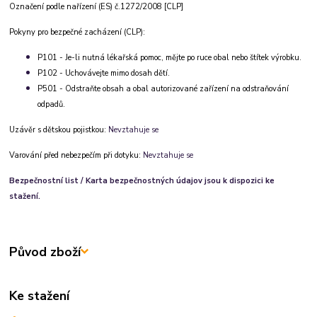
Označení podle nařízení (ES) č.1272/2008 [CLP]
Pokyny pro bezpečné zacházení (CLP):
P101 - Je-li nutná lékařská pomoc, mějte po ruce obal nebo štítek výrobku.
P102 - Uchovávejte mimo dosah dětí.
P501 - Odstraňte obsah a obal autorizované zařízení na odstraňování
odpadů.
Uzávěr s dětskou pojistkou:
Nevztahuje se
Varování před nebezpečím při dotyku:
Nevztahuje se
Bezpečnostní list / Karta bezpečnostných údajov jsou k dispozici ke
stažení.
Původ zboží
Ke stažení