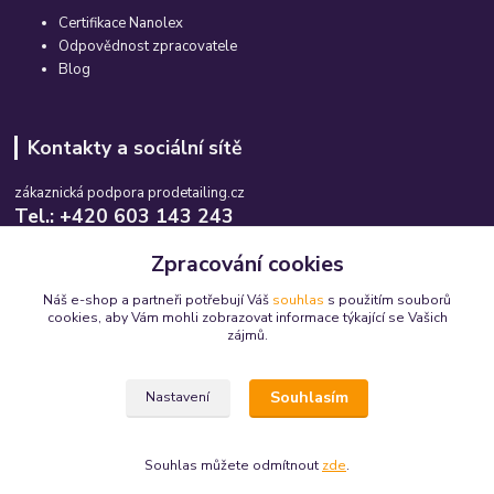
Certifikace Nanolex
Odpovědnost zpracovatele
Blog
Kontakty a sociální sítě
zákaznická podpora prodetailing.cz
Tel.: +420 603 143 243
Po-So, 08:00-16:00 hod.
Zpracování cookies
info@prodetailing.cz
Náš e-shop a partneři potřebují Váš
souhlas
s použitím souborů
cookies, aby Vám mohli zobrazovat informace týkající se Vašich
zájmů.
Souhlasím
Nastavení
© 2015-2026 prodetailing.cz - všechna práva vyhrazena. Jsme tu pro Vás již 11
let.
Souhlas můžete odmítnout
zde
.
Vytvořeno na
Eshop-rychle.cz