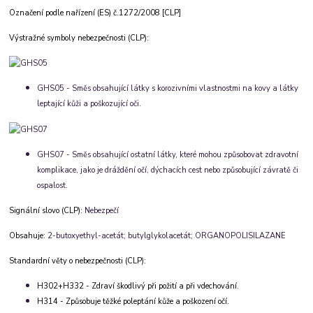
Označení podle nařízení (ES) č.1272/2008 [CLP]
Výstražné symboly nebezpečnosti (CLP):
GHS05 - Směs obsahující látky s korozivními vlastnostmi na kovy a látky
leptající kůži a poškozující oči.
GHS07 - Směs obsahující ostatní látky, které mohou způsobovat zdravotní
komplikace, jako je dráždění očí, dýchacích cest nebo způsobující závratě či
ospalost.
Signální slovo (CLP):
Nebezpečí
Obsahuje:
2-butoxyethyl-acetát; butylglykolacetát; ORGANOPOLISILAZANE
Standardní věty o nebezpečnosti (CLP):
H302+H332 - Zdraví škodlivý při požití a při vdechování.
H314 - Způsobuje těžké poleptání kůže a poškození očí.