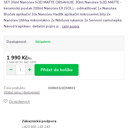
SET 30ml Nanolex Si3D MATTE OBSAHUJE: 30ml Nanolex Si3D MATTE -
keramický povlak 200ml Nanolex EX (SOL) - odmašťovač 1x Nanolex
Bloček aplikační 10x Nanolex Hadřík aplikační mikrosemiš bílý 2x
Nanolex Utěrka mikrovlákno 2x Nitrilová rukavice 2x Servisní samolepka
Návod k aplikaci detailní popis p...
celý popis
Dostupnost
Skladem
1 990 Kč
/
ks
1 644,63 Kč
bez DPH
Přidat do košíku
Číslo produktu:
008NXSi3DMB01
Hlídat cenu / dostupnost
Do oblíbených
Zákaznická podpora
+420 603 143 243