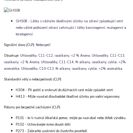
GHS08 - Látky s vážnými škodlivými účinky na zdraví způsobující smrt
nebo vážné poškození zdraví zahrnující i látky karcinogenní, mutagenní a
teratogenní.
Signální slovo (CLP):
Nebezpečí
Obsahuje:
Uhlovodíky, C11-C12, isoalkany, <2 % Aroma; Uhlovodíky, C11-C13,
isoalkany, <2 % Aroma; Uhlovodíky, C11-C14, N-alkany, isoalkany, cyklie, <2%
aromatika; Uhlovodíky, C10-C13, N-alkany, isoalkany, cyklie, <2% aromatika
Standardní věty o nebezpečnosti (CLP):
H304 - Při požití a vniknutí do dýchacích cest může způsobit smrt.
H413 - Může vyvolat dlouhodobé škodlivé účinky pro vodní organismy.
Pokyny pro bezpečné zacházení (CLP):
P101 - Je-li nutná lékařská pomoc, mějte po ruce obal nebo štítek výrobku.
P102 - Uchovávejte mimo dosah dětí.
P273 - Zabraňte uvolnění do životního prostředí.