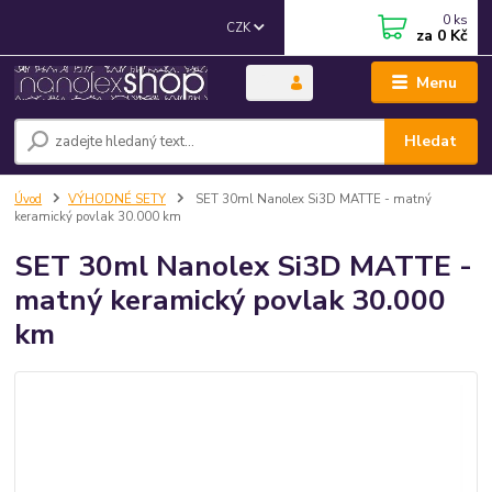
0
ks
CZK
za
0 Kč
Menu
Hledat
Úvod
VÝHODNÉ SETY
SET 30ml Nanolex Si3D MATTE - matný
keramický povlak 30.000 km
SET 30ml Nanolex Si3D MATTE -
matný keramický povlak 30.000
km