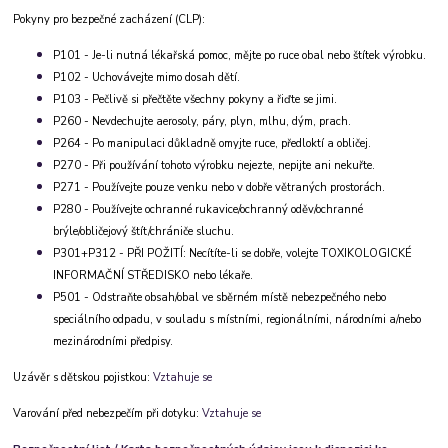
Pokyny pro bezpečné zacházení (CLP):
P101 - Je-li nutná lékařská pomoc, mějte po ruce obal nebo štítek výrobku.
P102 - Uchovávejte mimo dosah dětí.
P103 - Pečlivě si přečtěte všechny pokyny a řiďte se jimi.
P260 - Nevdechujte aerosoly, páry, plyn, mlhu, dým, prach.
P264 - Po manipulaci důkladně omyjte ruce, předloktí a obličej.
P270 - Při používání tohoto výrobku nejezte, nepijte ani nekuřte.
P271 - Používejte pouze venku nebo v dobře větraných prostorách.
P280 - Používejte ochranné rukavice/ochranný oděv/ochranné
brýle/obličejový štít/chrániče sluchu.
P301+P312 - PŘI POŽITÍ: Necítíte-li se dobře, volejte TOXIKOLOGICKÉ
INFORMAČNÍ STŘEDISKO nebo lékaře.
P501 - Odstraňte obsah/obal ve sběrném místě nebezpečného nebo
speciálního odpadu, v souladu s místními, regionálními, národními a/nebo
mezinárodními předpisy.
Uzávěr s dětskou pojistkou:
Vztahuje se
Varování před nebezpečím při dotyku:
Vztahuje se