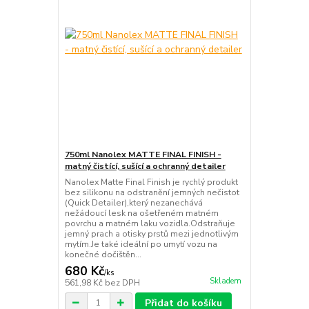
750ml Nanolex MATTE FINAL FINISH -
matný čistící, sušící a ochranný detailer
Nanolex Matte Final Finish je rychlý produkt
bez silikonu na odstranění jemných nečistot
(Quick Detailer),který nezanechává
nežádoucí lesk na ošetřeném matném
povrchu a matném laku vozidla.Odstraňuje
jemný prach a otisky prstů mezi jednotlivým
mytím.Je také ideální po umytí vozu na
konečné dočištěn...
680 Kč
/
ks
Skladem
561,98 Kč
bez DPH
Přidat do košíku