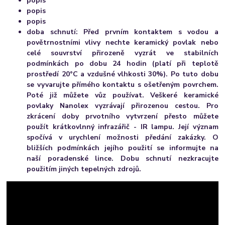
popis
popis
popis
doba schnutí:
Před prvním kontaktem s vodou a
povětrnostními vlivy nechte keramický povlak nebo
celé souvrství přirozeně vyzrát ve stabilních
podmínkách po dobu 24 hodin (platí při teplotě
prostředí 20°C a vzdušné vlhkosti 30%). Po tuto dobu
se vyvarujte přímého kontaktu s ošetřeným povrchem.
Poté již můžete vůz používat. Veškeré keramické
povlaky Nanolex vyzrávají přirozenou cestou. Pro
zkrácení doby prvotního vytvrzení přesto můžete
použít krátkovlnný infrazářič - IR lampu. Její význam
spočívá v urychlení možnosti předání zakázky. O
bližších podmínkách jejího použití se informujte na
naší poradenské lince. Dobu schnutí nezkracujte
použitím jiných tepelných zdrojů.