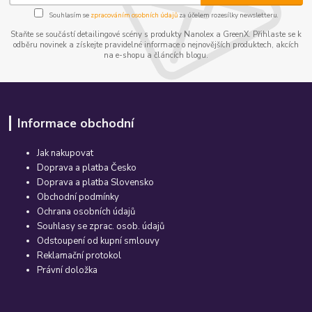
Souhlasím se
zpracováním osobních údajů
za účelem rozesílky newsletteru.
Staňte se součástí detailingové scény s produkty Nanolex a GreenX. Přihlaste se k
odběru novinek a získejte pravidelné informace o nejnovějších produktech, akcích
na e-shopu a článcích blogu.
Informace obchodní
Jak nakupovat
Doprava a platba Česko
Doprava a platba Slovensko
Obchodní podmínky
Ochrana osobních údajů
Souhlasy se zprac. osob. údajů
Odstoupení od kupní smlouvy
Reklamační protokol
Právní doložka