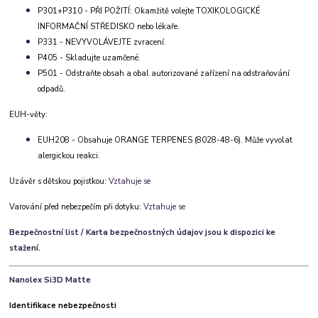
P301+P310 - PŘI POŽITÍ: Okamžitě volejte TOXIKOLOGICKÉ
INFORMAČNÍ STŘEDISKO nebo lékaře.
P331 - NEVYVOLÁVEJTE zvracení.
P405 - Skladujte uzamčené.
P501 - Odstraňte obsah a obal autorizované zařízení na odstraňování
odpadů.
EUH-věty:
EUH208 - Obsahuje ORANGE TERPENES (8028-48-6).
Může vyvolat
alergickou reakci.
Uzávěr s dětskou pojistkou:
Vztahuje se
Varování před nebezpečím při dotyku:
Vztahuje se
Bezpečnostní list / Karta bezpečnostných údajov jsou k dispozici ke
stažení.
Nanolex Si3D Matte
Identifikace nebezpečnosti