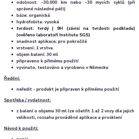
odolnost: ~30.000 km nebo ~30 mycích cyklů (při
správné následné péči)
báze: organická
hydrofobita: vysoká
tvrdost: tvrdý | 9H (závisí na tvrdosti podkladu)
(
ověřeno laboratoří Institutu SGS)
snadnost aplikace: pro pokročilé
vrstvení: 1 vrstva
objem balení: 30 ml
připraveno k přímému použití
vyvinuto, testováno a vyrobeno v Německu
Ředění:
neředit - produkt je připraven k přímému použití
Spotřeba / vydatnost:
z balení o objemu 30 ml lze ošetřit 1 až 2 vozy dle jejich
velikosti, rozsahu prováděné aplikace a prosklení
Návod k použití: