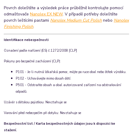
Povrch doleštěte a výsledek práce průběžně kontrolujte pomocí
odmašťovače
Nanolex EX NEW
. V případě potřeby doleštěte
povrch leštícími pastami
Nanolex Medium Cut Polish
nebo
Nanolex
Finishing Polish
.
Identifikace nebezpečnosti
Označení podle nařízení (ES) č.1272/2008 [CLP]
Pokyny pro bezpečné zacházení (CLP):
P101 - Je-li nutná lékařská pomoc, mějte po ruce obal nebo štítek výrobku.
P102 - Uchovávejte mimo dosah dětí.
P501 - Odstraňte obsah a obal autorizované zařízení na odstraňování
odpadů.
Uzávěr s dětskou pojistkou: Nevztahuje se
Varování před nebezpečím při dotyku: Nevztahuje se
Bezpečnostní list / Karta bezpečnostných údajov jsou k dispozici ke
stažení.