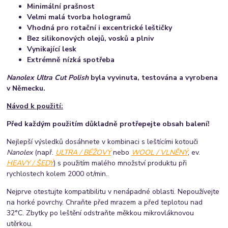
Minimální prašnost
Velmi malá tvorba hologramů
Vhodná pro rotační i excentrické leštičky
Bez silikonových olejů, vosků a plniv
Vynikající lesk
Extrémně nízká spotřeba
Nanolex Ultra Cut Polish
byla vyvinuta, testována a vyrobena
v Německu.
Návod k použití:
Před každým použitím důkladně protřepejte obsah balení!
Nejlepší výsledků dosáhnete v kombinaci s leštícími kotouči
Nanolex
(např.
ULTRA / BÉŽOVÝ
nebo
WOOL / VLNĚNÝ
, ev.
HEAVY / ŠEDÝ
) s použitím malého množství produktu při
rychlostech kolem 2000 ot/min..
Nejprve otestujte kompatibilitu v nenápadné oblasti. Nepoužívejte
na horké povrchy. Chraňte před mrazem a před teplotou nad
32°C. Zbytky po leštění odstraňte měkkou mikrovláknovou
utěrkou.