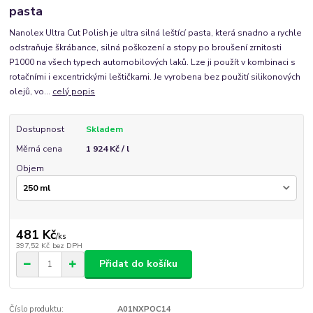
pasta
Nanolex Ultra Cut Polish je ultra silná leštící pasta, která snadno a rychle
odstraňuje škrábance, silná poškození a stopy po broušení zrnitosti
P1000 na všech typech automobilových laků. Lze ji použít v kombinaci s
rotačními i excentrickými leštičkami. Je vyrobena bez použití silikonových
olejů, vo...
celý popis
Dostupnost
Skladem
Měrná cena
1 924 Kč / l
Objem
481 Kč
/
ks
397,52 Kč
bez DPH
Přidat do košíku
Číslo produktu:
A01NXPOC14