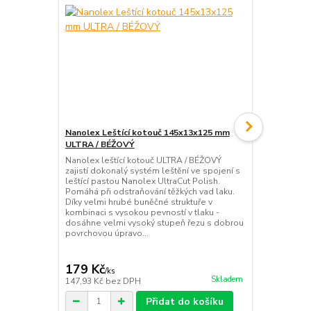
Nanolex Leštící kotouč 145x13x125 mm
Nanolex Leš
ULTRA / BÉŽOVÝ
ULTRA / BÉ
Nanolex leštící kotouč ULTRA / BÉŽOVÝ
Nanolex lešt
zajistí dokonalý systém leštění ve spojení s
zajistí doko
leštící pastou Nanolex UltraCut Polish.
leštící past
Pomáhá při odstraňování těžkých vad laku.
Pomáhá při o
Díky velmi hrubé buněčné struktuře v
Díky velmi h
kombinaci s vysokou pevností v tlaku -
kombinaci s 
dosáhne velmi vysoký stupeň řezu s dobrou
dosáhne vel
povrchovou úpravo...
povrchovou ú
179 Kč
132 Kč
/
ks
/
ks
Skladem
147,93 Kč
bez DPH
109,09 Kč
be
Přidat do košíku