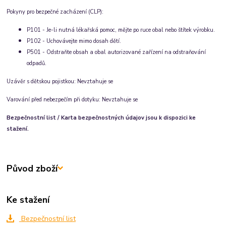
Pokyny pro bezpečné zacházení (CLP):
P101 - Je-li nutná lékařská pomoc, mějte po ruce obal nebo štítek výrobku.
P102 - Uchovávejte mimo dosah dětí.
P501 - Odstraňte obsah a obal autorizované zařízení na odstraňování
odpadů.
Uzávěr s dětskou pojistkou:
Nevztahuje se
Varování před nebezpečím při dotyku:
Nevztahuje se
Bezpečnostní list / Karta bezpečnostných údajov jsou k dispozici ke
stažení.
Původ zboží
Ke stažení
Bezpečnostní list