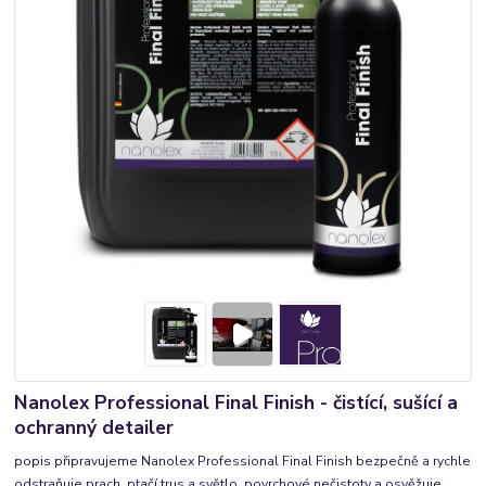
Nanolex Professional Final Finish - čistící, sušící a
ochranný detailer
popis připravujeme Nanolex Professional Final Finish bezpečně a rychle
odstraňuje prach, ptačí trus a světlo, povrchové nečistoty a osvěžuje