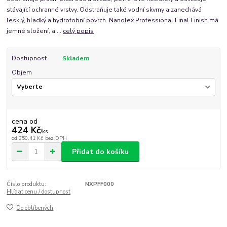
stávající ochranné vrstvy. Odstraňuje také vodní skvrny a zanechává
lesklý, hladký a hydrofobní povrch. Nanolex Professional Final Finish má
jemné složení, a ...
celý popis
Dostupnost
Skladem
Objem
cena od
424 Kč
/
ks
od
350,41 Kč
bez DPH
Přidat do košíku
Číslo produktu:
NXPFF000
Hlídat cenu / dostupnost
Do oblíbených