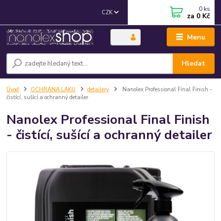
0
ks
CZK
za
0 Kč
Menu
Hledat
Úvod
OCHRANA LAKU
detailery
Nanolex Professional Final Finish -
čistící, sušící a ochranný detailer
Nanolex Professional Final Finish
- čistící, sušící a ochranný detailer