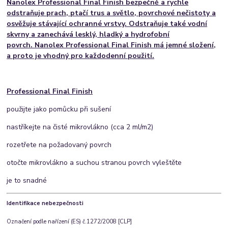
Nanolex Professional Final Finish bezpečně a rychle
odstraňuje prach, ptačí trus a světlo, povrchové nečistoty a
osvěžuje stávající ochranné vrstvy. Odstraňuje také vodní
skvrny a zanechává lesklý, hladký a hydrofobní
povrch. Nanolex Professional Final Finish má jemné složení,
a proto je vhodný pro každodenní použití.
Professional Final Finish
použijte jako pomůcku při sušení
nastříkejte na čisté mikrovlákno (cca 2 ml/m2)
rozetřete na požadovaný povrch
otočte mikrovlákno a suchou stranou povrch vyleštěte
je to snadné
Identifikace nebezpečnosti
Označení podle nařízení (ES) č.1272/2008 [CLP]