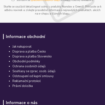
Souhlasím se
zpracováním osobních údajů
za účelem rozesílky newsletteru.
Staňte se součástí detailingové scény s produkty Nanolex a GreenX. Přihlaste se k
odběru novinek a získejte pravidelné informace o nejnovějších produktech, akcích
na e-shopu a článcích blogu.
Informace obchodní
Jak nakupovat
Doprava a platba Česko
Doprava a platba Slovensko
Obchodní podmínky
Ochrana osobních údajů
Souhlasy se zprac. osob. údajů
Odstoupení od kupní smlouvy
Reklamační protokol
Právní doložka
Informace o nás