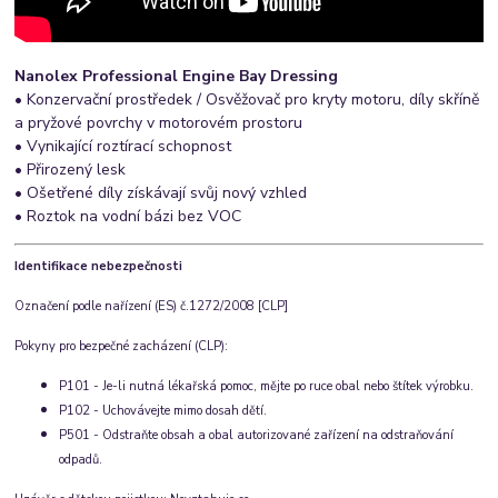
Nanolex Professional Engine Bay Dressing
• Konzervační prostředek / Osvěžovač pro kryty motoru, díly skříně
a pryžové povrchy v motorovém prostoru
• Vynikající roztírací schopnost
• Přirozený lesk
• Ošetřené díly získávají svůj nový vzhled
• Roztok na vodní bázi bez VOC
Identifikace nebezpečnosti
Označení podle nařízení (ES) č.1272/2008 [CLP]
Pokyny pro bezpečné zacházení (CLP):
P101 - Je-li nutná lékařská pomoc, mějte po ruce obal nebo štítek výrobku.
P102 - Uchovávejte mimo dosah dětí.
P501 - Odstraňte obsah a obal autorizované zařízení na odstraňování
odpadů.