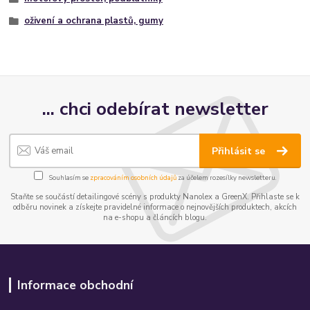
oživení a ochrana plastů, gumy
... chci odebírat newsletter
Přihlásit se
Souhlasím se
zpracováním osobních údajů
za účelem rozesílky newsletteru.
Staňte se součástí detailingové scény s produkty Nanolex a GreenX. Přihlaste se k
odběru novinek a získejte pravidelné informace o nejnovějších produktech, akcích
na e-shopu a článcích blogu.
Informace obchodní