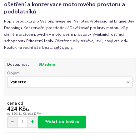
ošetření a konzervace motorového prostoru a
podblatníků
Popis produktu pro Vás připravujeme. Nanolex Professional Engine Bay
Dressing• Konzervační prostředek / Osvěžovač pro kryty motoru, díly
skříně a pryžové povrchy v motorovém prostoru• Vynikající roztírací
schopnost• Přirozený lesk• Ošetřené díly získávají svůj nový vzhled•
Roztok na vodní bázi bez ...
celý popis
Dostupnost
Skladem
Objem
cena od
424 Kč
/
ks
od
350,41 Kč
bez DPH
Přidat do košíku