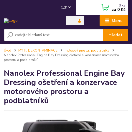
0
ks
CZK
za
0 Kč
Menu
Hledat
Úvod
MYTÍ, DEKONTAMINACE
motorový prostor, podblatníky
Nanolex Professional Engine Bay Dressing ošetření a konzervace motorového
prostoru a podblatníků
Nanolex Professional Engine Bay
Dressing ošetření a konzervace
motorového prostoru a
podblatníků