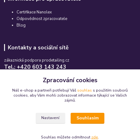
Certifikace Nanolex
Odpovědnost zpracovatele
Blog
Kontakty a sociální sítě
zákaznická podpora prodetailing.cz
Tel.: +420 603 143 243
Po-So, 08:00-16:00 hod.
Zpracování cookies
info@prodetailing.cz
Náš e-shop a partneři potřebují Váš
souhlas
s použitím souborů
cookies, aby Vám mohli zobrazovat informace týkající se Vašich
zájmů.
Souhlasím
Nastavení
© 2015-2026 prodetailing.cz - všechna práva vyhrazena. Jsme tu pro Vás již 11
let.
Souhlas můžete odmítnout
zde
.