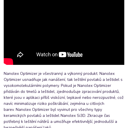
Nanolex Optimizer je všestranný a výkonný produkt. Nanolex
Optimizer usnadňuje jak nanášení, tak leštění povlaků a leštidel s
vysokomolekulárními polymery. Pokud je Nanolex Optimizer
přidáván do tmelů a leštidel, zjednodušuje zpracování produktů,
které jsou v aplikaci příliš viskózní, lepkavé nebo nerozpustné, což
navíc minimalizuje riziko poškrábání, zejména u citlivých
barev. Nanolex Optimizer byl vyvinut pro všechny typy
keramických povlaků a leštidel Nanolex Si3D. Zkracuje čas
potřebný k leštění nátěrů a umožňuje efektivnější, jednodušší a
bezpečnější nanášení laků.