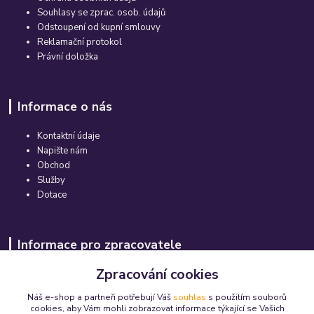
Souhlasy se zprac. osob. údajů
Odstoupení od kupní smlouvy
Reklamační protokol
Právní doložka
Informace o nás
Kontaktní údaje
Napište nám
Obchod
Služby
Dotace
Informace pro zpracovatele
Zpracování cookies
Certifikace Nanolex
Odpovědnost zpracovatele
Náš e-shop a partneři potřebují Váš
souhlas
s použitím souborů
Blog
cookies, aby Vám mohli zobrazovat informace týkající se Vašich