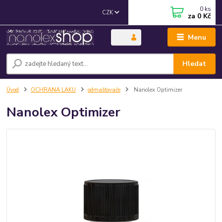
0
ks
CZK
za
0 Kč
Menu
Hledat
Úvod
OCHRANA LAKU
odmašťovače
Nanolex Optimizer
Nanolex Optimizer