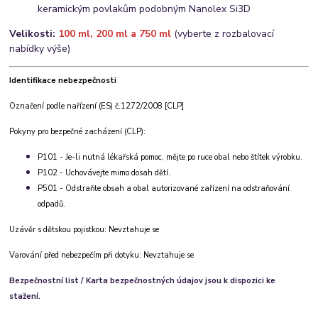
keramickým povlakům podobným Nanolex Si3D
Velikosti:
100 ml, 200 ml a 750 ml
(vyberte z rozbalovací
nabídky výše)
Identifikace nebezpečnosti
Označení podle nařízení (ES) č.1272/2008 [CLP]
Pokyny pro bezpečné zacházení (CLP):
P101 - Je-li nutná lékařská pomoc, mějte po ruce obal nebo štítek výrobku.
P102 - Uchovávejte mimo dosah dětí.
P501 - Odstraňte obsah a obal autorizované zařízení na odstraňování
odpadů.
Uzávěr s dětskou pojistkou: Nevztahuje se
Varování před nebezpečím při dotyku: Nevztahuje se
Bezpečnostní list / Karta bezpečnostných údajov jsou k dispozici ke
stažení.