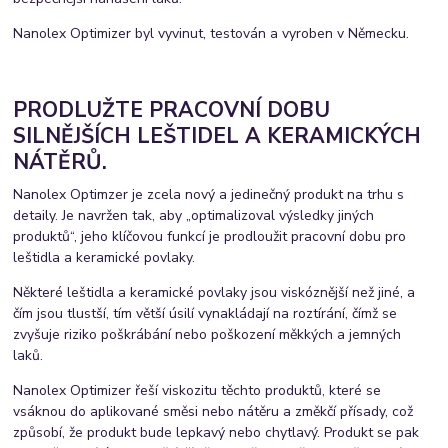
Nanolex Optimizer byl vyvinut, testován a vyroben v Německu.
PRODLUŽTE PRACOVNÍ DOBU
SILNĚJŠÍCH LEŠTIDEL A KERAMICKÝCH
NÁTĚRŮ.
Nanolex Optimzer je zcela nový a jedinečný produkt na trhu s
detaily. Je navržen tak, aby „optimalizoval výsledky jiných
produktů“, jeho klíčovou funkcí je prodloužit pracovní dobu pro
leštidla a keramické povlaky.
Některé leštidla a keramické povlaky jsou viskóznější než jiné, a
čím jsou tlustší, tím větší úsilí vynakládají na roztírání, čímž se
zvyšuje riziko poškrábání nebo poškození měkkých a jemných
laků.
Nanolex Optimizer řeší viskozitu těchto produktů, které se
vsáknou do aplikované směsi nebo nátěru a změkčí přísady, což
způsobí, že produkt bude lepkavý nebo chytlavý. Produkt se pak