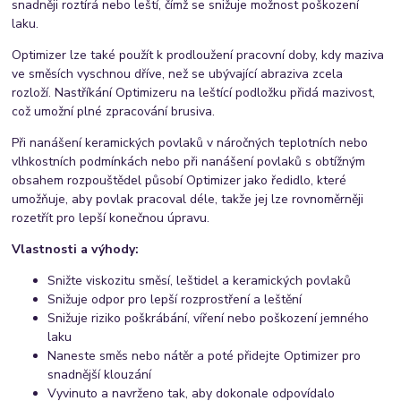
snadněji roztírá nebo leští, čímž se snižuje možnost poškození
laku.
Optimizer lze také použít k prodloužení pracovní doby, kdy maziva
ve směsích vyschnou dříve, než se ubývající abraziva zcela
rozloží. Nastříkání Optimizeru na leštící podložku přidá mazivost,
což umožní plné zpracování brusiva.
Při nanášení keramických povlaků v náročných teplotních nebo
vlhkostních podmínkách nebo při nanášení povlaků s obtížným
obsahem rozpouštědel působí Optimizer jako ředidlo, které
umožňuje, aby povlak pracoval déle, takže jej lze rovnoměrněji
rozetřít pro lepší konečnou úpravu.
Vlastnosti a výhody:
Snižte viskozitu směsí, leštidel a keramických povlaků
Snižuje odpor pro lepší rozprostření a leštění
Snižuje riziko poškrábání, víření nebo poškození jemného
laku
Naneste směs nebo nátěr a poté přidejte Optimizer pro
snadnější klouzání
Vyvinuto a navrženo tak, aby dokonale odpovídalo