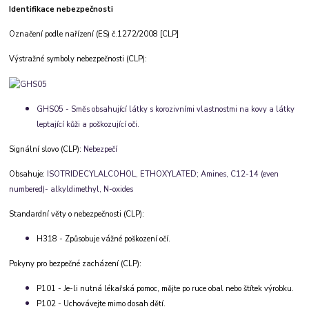
Identifikace nebezpečnosti
Označení podle nařízení (ES) č.1272/2008 [CLP]
Výstražné symboly nebezpečnosti (CLP):
GHS05 - Směs obsahující látky s korozivními vlastnostmi na kovy a látky
leptající kůži a poškozující oči.
Signální slovo (CLP):
Nebezpečí
Obsahuje:
ISOTRIDECYLALCOHOL, ETHOXYLATED; Amines, C12-14 (even
numbered)- alkyldimethyl, N-oxides
Standardní věty o nebezpečnosti (CLP):
H318 - Způsobuje vážné poškození očí.
Pokyny pro bezpečné zacházení (CLP):
P101 - Je-li nutná lékařská pomoc, mějte po ruce obal nebo štítek výrobku.
P102 - Uchovávejte mimo dosah dětí.