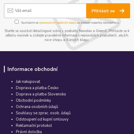
Přihlásit se
Souhlasím se
zpracováním osobních údajů
za účelem rozesílky newsletteru.
Staňte se součástí detailingové scény s produkty Nanolex a GreenX. Přihlaste se k
odběru novinek a získejte pravidelné informace o nejnovějších produktech, akcích
na e-shopu a článcích blogu.
Informace obchodní
Jak nakupovat
Doprava a platba Česko
Doprava a platba Slovensko
Obchodní podmínky
Ochrana osobních údajů
Souhlasy se zprac. osob. údajů
Odstoupení od kupní smlouvy
Reklamační protokol
Právní doložka