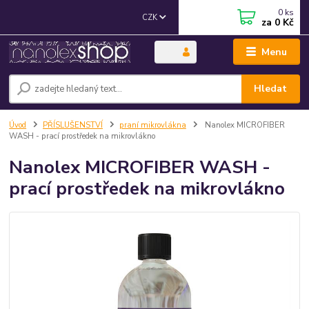
0
ks
CZK
za
0 Kč
Menu
Hledat
Úvod
PŘÍSLUŠENSTVÍ
praní mikrovlákna
Nanolex MICROFIBER
WASH - prací prostředek na mikrovlákno
Nanolex MICROFIBER WASH -
prací prostředek na mikrovlákno