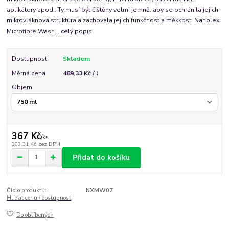
aplikátory apod.. Ty musí být čištěny velmi jemně, aby se ochránila jejich
mikrovláknová struktura a zachovala jejich funkčnost a měkkost. Nanolex
Microfibre Wash...
celý popis
Dostupnost
Skladem
Měrná cena
489,33 Kč / l
Objem
367 Kč
/
ks
303,31 Kč
bez DPH
Přidat do košíku
Číslo produktu:
NXMW07
Hlídat cenu / dostupnost
Do oblíbených