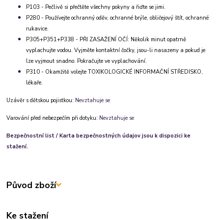
P103 - Pečlivě si přečtěte všechny pokyny a řiďte se jimi.
P280 - Používejte ochranný oděv, ochranné brýle, obličejový štít, ochranné
rukavice.
P305+P351+P338 - PŘI ZASAŽENÍ OČÍ: Několik minut opatrně
vyplachujte vodou. Vyjměte kontaktní čočky, jsou-li nasazeny a pokud je
lze vyjmout snadno. Pokračujte ve vyplachování.
P310 - Okamžitě volejte TOXIKOLOGICKÉ INFORMAČNÍ STŘEDISKO,
lékaře.
Uzávěr s dětskou pojistkou:
Nevztahuje se
Varování před nebezpečím při dotyku:
Nevztahuje se
Bezpečnostní list / Karta bezpečnostných údajov jsou k dispozici ke
stažení.
Původ zboží
Ke stažení