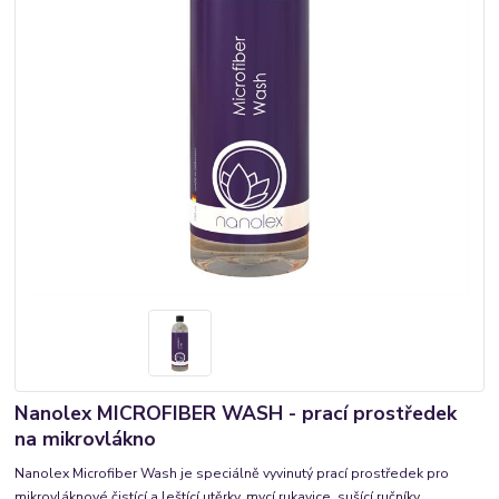
Nanolex MICROFIBER WASH - prací prostředek
na mikrovlákno
Nanolex Microfiber Wash je speciálně vyvinutý prací prostředek pro
mikrovláknové čistící a leštící utěrky, mycí rukavice, sušící ručníky,