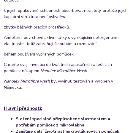
kotoučů,
k jejich opakované schopnosti absorbovat nečistoty, protože jejich
kapilární struktura není ovlivněna
zbytky běžných pracích prostředků.
Amfoterní povrchově aktivní látky s vynikajícími detergentními
vlastnostmi totiž zabraňují šmouhám a rozmazání,
během používání vypraných pomůcek.
Chraňte svoji investici do kvalitních aplikačních a leštících
pomůcek nákupem
Nanolex Microfiber Wash
.
Nanolex Microfibre wash
byl vyvinut, testován a vyroben v
Německu.
Hlavní přednosti:
Složení speciálně přizpůsobené vlastnostem a
potřebám pomůcek z mikrovlákna
Zajišťuje delší životnost mikrovláknových pomůcek