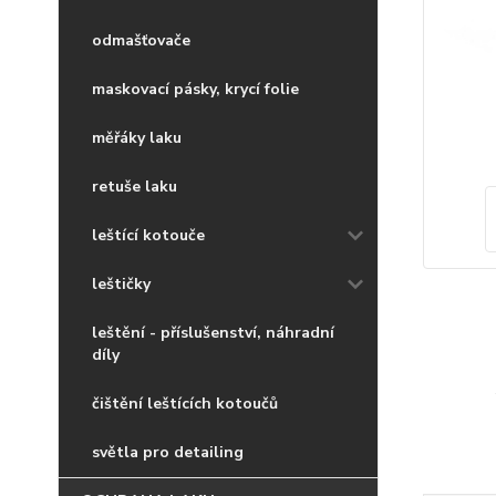
odmašťovače
maskovací pásky, krycí folie
měřáky laku
retuše laku
leštící kotouče
leštičky
leštění - příslušenství, náhradní
díly
čištění leštících kotoučů
světla pro detailing