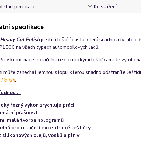
etní specifikace
Ke stažení
tní specifikace
Heavy Cut Polish
je silná leštící pasta, která snadno a rychle 
 P1500 na všech typech automobilových laků.
užít v kombinaci s rotačními i excentrickými leštičkami. Je vyrobena
í může zanechat jemnou stopu, kterou snadno odstraníte leštíc
 Polish
.
řednosti:
oký řezný výkon zrychluje práci
imální prašnost
mi malá tvorba hologramů
dná pro rotační i excentrické leštičky
 silikonových olejů, vosků a plniv