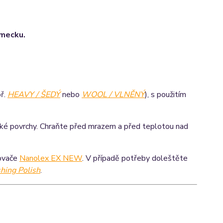
ěmecku.
ř.
HEAVY / ŠEDÝ
nebo
WOOL / VLNĚNÝ
), s použitím
orké povrchy. Chraňte před mrazem a před teplotou nad
ťovače
Nanolex EX NEW
. V případě potřeby doleštěte
hing Polish
.