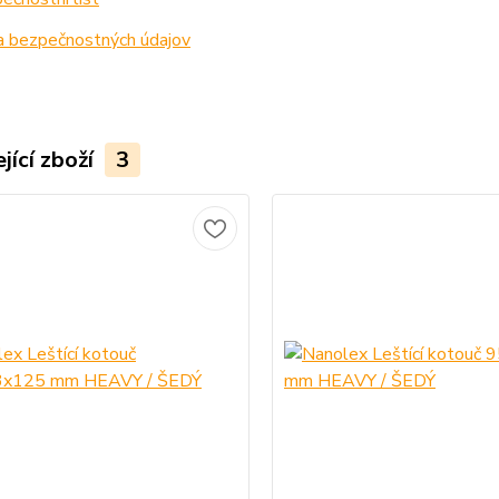
a bezpečnostných údajov
jící zboží
3