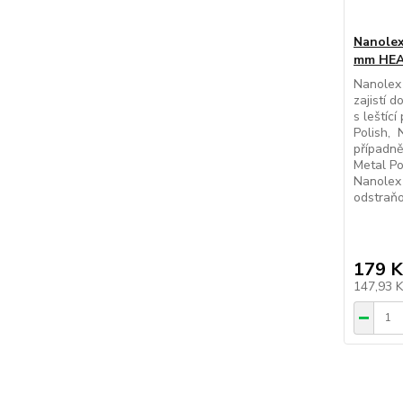
Nanolex
mm HEA
Nanolex
zajistí 
s leštíc
Polish, 
případně
Metal Po
Nanolex 
odstraňo
179 K
147,93 