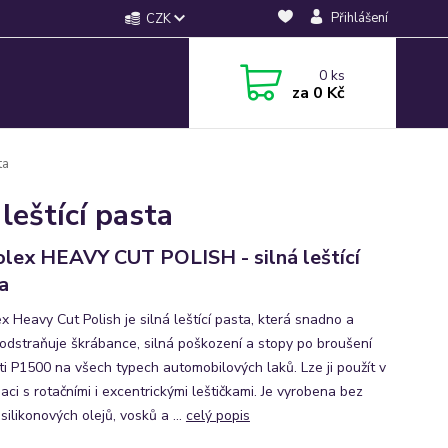
Přihlášení
CZK
0
ks
za
0 Kč
ta
eštící pasta
lex HEAVY CUT POLISH - silná leštící
a
x Heavy Cut Polish je silná leštící pasta, která snadno a
 odstraňuje škrábance, silná poškození a stopy po broušení
sti P1500 na všech typech automobilových laků. Lze ji použít v
ci s rotačními i excentrickými leštičkami. Je vyrobena bez
 silikonových olejů, vosků a ...
celý popis