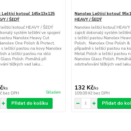
 Leštící kotouč 145x13x125
Nanolex Leštící kotouč 95
VY / ŠEDÝ
HEAVY / ŠEDÝ
 leštící kotouč HEAVY / ŠEDÝ
Nanolex leštící kotouč HEAVY
dokonalý systém leštění ve spojení
zajistí dokonalý systém leštění
í pastou Nanolex Heavy Cut
s leštící pastou Nanolex Heav
Nanolex One Polish & Protect,
Polish, Nanolex One Polish & 
 s leštící pastou na kovy Nanolex
případně s leštící pastou na 
lish a leštící pastou na sklo
Metal Polish a leštící pastou n
Glass Polish. Pomáhá při
Nanolex Glass Polish. Pomáhá
vání těžkých vad laku...
odstraňování těžkých vad laku.
č
132 Kč
/
ks
/
ks
Skladem
Kč
bez DPH
109,09 Kč
bez DPH
Přidat do košíku
Přidat do ko