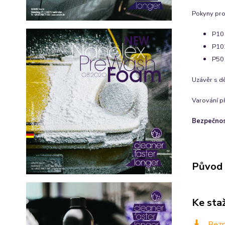
Pokyny pro
P101
P102
P501
Uzávěr s d
Varování p
Bezpečnost
Původ 
Ke sta
Bezpe