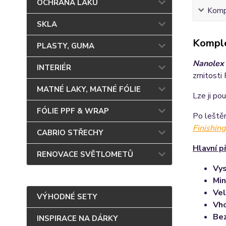
OCHRANA LAKU
Kompl
SKLA
Komple
PLASTY, GUMA
Nanolex 
INTERIÉR
zrnitosti
MATNÉ LAKY, MATNÉ FÓLIE
Lze ji po
FÓLIE PPF & WRAP
Po leštěn
Finishing
CABRIO STŘECHY
Hlavní p
RENOVACE SVĚTLOMETŮ
Vys
Min
Vel
VÝHODNÉ SETY
Vho
Bez
INSPIRACE NA DÁRKY