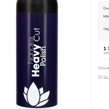
Dos
Měr
Ob
1 
938
Číslo p
Do 