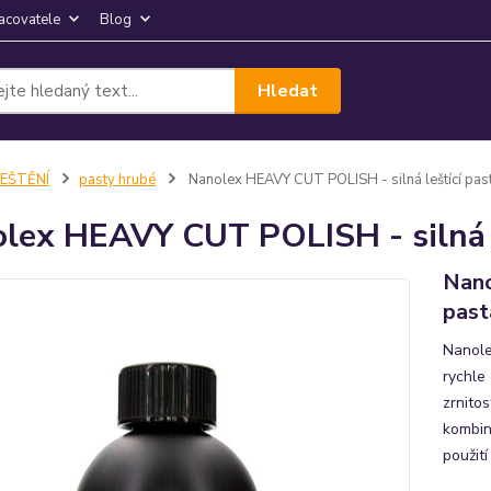
acovatele
Blog
Hledat
LEŠTĚNÍ
pasty hrubé
Nanolex HEAVY CUT POLISH - silná leštící pas
lex HEAVY CUT POLISH - silná l
Nano
past
Nanole
rychle
zrnito
kombina
použití