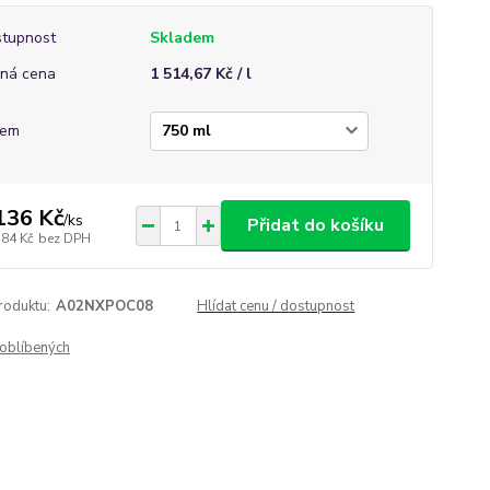
tupnost
Skladem
ná cena
1 514,67 Kč / l
jem
136 Kč
/
ks
Přidat do košíku
,84 Kč
bez DPH
roduktu:
A02NXPOC08
Hlídat cenu / dostupnost
oblíbených