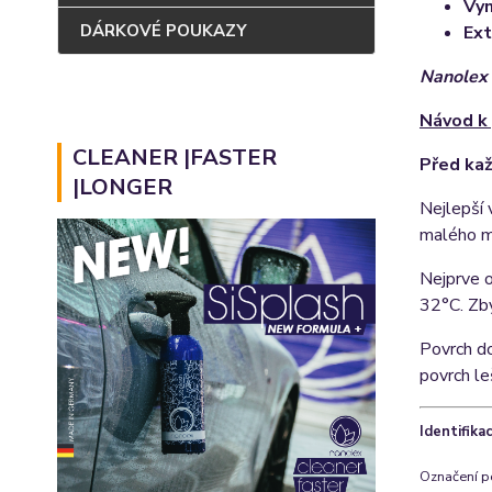
Vyn
DÁRKOVÉ POUKAZY
Ext
Nanolex 
Návod k 
CLEANER |FASTER
Před kaž
|LONGER
Nejlepší 
malého mn
Nejprve o
32°C. Zb
Povrch d
povrch le
Identifik
Označení p