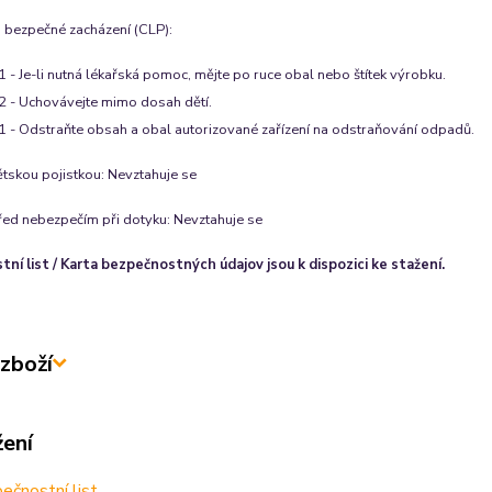
 bezpečné zacházení (CLP):
 - Je-li nutná lékařská pomoc, mějte po ruce obal nebo štítek výrobku.
 - Uchovávejte mimo dosah dětí.
 - Odstraňte obsah a obal autorizované zařízení na odstraňování odpadů.
ětskou pojistkou:
Nevztahuje se
řed nebezpečím při dotyku:
Nevztahuje se
ní list / Karta bezpečnostných údajov jsou k dispozici ke stažení.
zboží
žení
čnostní list