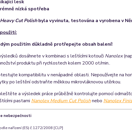
ikající lesk
rémně nízká spotřeba
Heavy Cut Polish
byla vyvinuta, testována a vyrobena v N
použití:
dým použitím důkladně protřepejte obsah balení!
výsledků dosáhnete v kombinaci s leštícími kotouči
Nanolex
(nap
ožství produktu při rychlostech kolem 2000 ot/min..
testujte kompatibilitu v nenápadné oblasti. Nepoužívejte na h
ytky po leštění odstraňte měkkou mikrovláknovou utěrkou.
oleštěte a výsledek práce průběžně kontrolujte pomocí odmaš
štícími pastami
Nanolex Medium Cut Polish
nebo
Nanolex Finis
ace nebezpečnosti
odle nařízení (ES) č.1272/2008 [CLP]