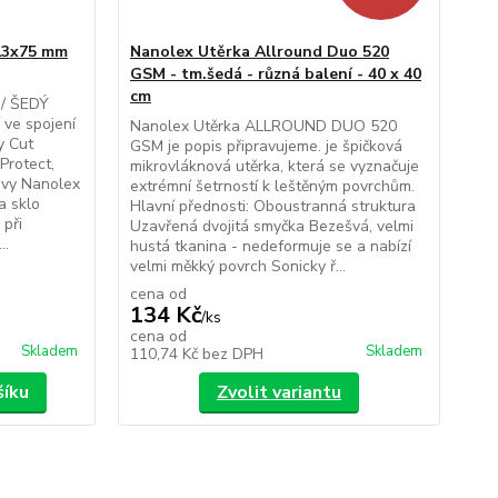
x13x75 mm
Nanolex Utěrka Allround Duo 520
GSM - tm.šedá - různá balení - 40 x 40
cm
 / ŠEDÝ
 ve spojení
Nanolex Utěrka ALLROUND DUO 520
y Cut
GSM je popis připravujeme. je špičková
Protect,
mikrovláknová utěrka, která se vyznačuje
kovy Nanolex
extrémní šetrností k leštěným povrchům.
a sklo
Hlavní přednosti: Oboustranná struktura
 při
Uzavřená dvojitá smyčka Bezešvá, velmi
..
hustá tkanina - nedeformuje se a nabízí
velmi měkký povrch Sonicky ř...
cena od
134 Kč
/
ks
cena od
Skladem
Skladem
110,74 Kč
bez DPH
šíku
Zvolit variantu