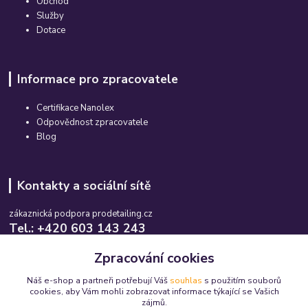
Obchod
Služby
Dotace
Informace pro zpracovatele
Certifikace Nanolex
Odpovědnost zpracovatele
Blog
Kontakty a sociální sítě
zákaznická podpora prodetailing.cz
Tel.: +420 603 143 243
Po-So, 08:00-16:00 hod.
Zpracování cookies
info@prodetailing.cz
Náš e-shop a partneři potřebují Váš
souhlas
s použitím souborů
cookies, aby Vám mohli zobrazovat informace týkající se Vašich
zájmů.