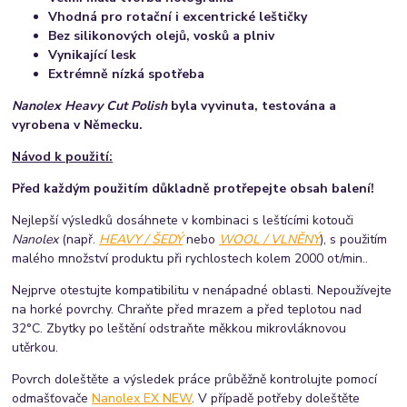
Vhodná pro rotační i excentrické leštičky
Bez silikonových olejů, vosků a plniv
Vynikající lesk
Extrémně nízká spotřeba
Nanolex Heavy Cut Polish
byla vyvinuta, testována a
vyrobena v Německu.
Návod k použití:
Před každým použitím důkladně protřepejte obsah balení!
Nejlepší výsledků dosáhnete v kombinaci s leštícími kotouči
Nanolex
(např.
HEAVY / ŠEDÝ
nebo
WOOL / VLNĚNÝ
), s použitím
malého množství produktu při rychlostech kolem 2000 ot/min..
Nejprve otestujte kompatibilitu v nenápadné oblasti. Nepoužívejte
na horké povrchy. Chraňte před mrazem a před teplotou nad
32°C. Zbytky po leštění odstraňte měkkou mikrovláknovou
utěrkou.
Povrch doleštěte a výsledek práce průběžně kontrolujte pomocí
odmašťovače
Nanolex EX NEW
. V případě potřeby doleštěte