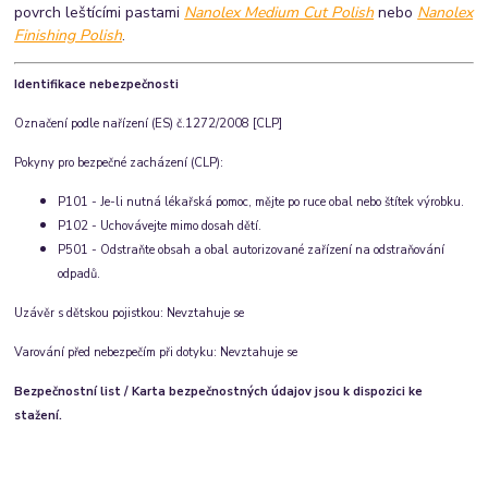
povrch leštícími pastami
Nanolex Medium Cut Polish
nebo
Nanolex
Finishing Polish
.
Identifikace nebezpečnosti
Označení podle nařízení (ES) č.1272/2008 [CLP]
Pokyny pro bezpečné zacházení (CLP):
P101 - Je-li nutná lékařská pomoc, mějte po ruce obal nebo štítek výrobku.
P102 - Uchovávejte mimo dosah dětí.
P501 - Odstraňte obsah a obal autorizované zařízení na odstraňování
odpadů.
Uzávěr s dětskou pojistkou:
Nevztahuje se
Varování před nebezpečím při dotyku:
Nevztahuje se
Bezpečnostní list / Karta bezpečnostných údajov jsou k dispozici ke
stažení.