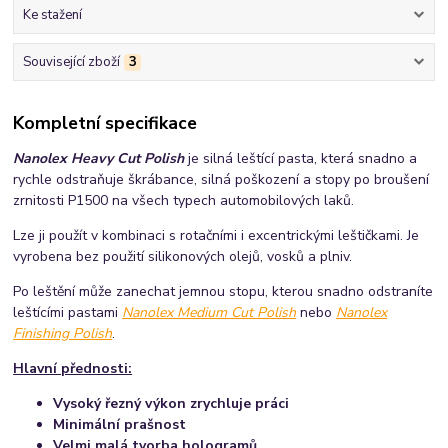
Ke stažení
Související zboží
3
Kompletní specifikace
Nanolex Heavy Cut Polish
je silná leštící pasta, která snadno a
rychle odstraňuje škrábance, silná poškození a stopy po broušení
zrnitosti P1500 na všech typech automobilových laků.
Lze ji použít v kombinaci s rotačními i excentrickými leštičkami. Je
vyrobena bez použití silikonových olejů, vosků a plniv.
Po leštění může zanechat jemnou stopu, kterou snadno odstraníte
leštícími pastami
Nanolex Medium Cut Polish
nebo
Nanolex
Finishing Polish
.
Hlavní přednosti:
Vysoký řezný výkon zrychluje práci
Minimální prašnost
Velmi malá tvorba hologramů