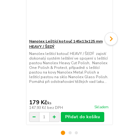
Nanolex Leštící kotouč 145x13x125 mm
Nanolex Leš
HEAVY / ŠEDÝ
HEAVY / ŠE
Nanolex leštící kotouč HEAVY / ŠEDÝ zajistí
Nanolex lešt
dokonalý systém leštění ve spojení s leštící
dokonalý sys
pastou Nanolex Heavy Cut Polish, Nanolex
pastou Nano
One Polish & Protect, případně s leštící
One Polish & 
pastou na kovy Nanolex Metal Polish a
pastou na ko
leštící pastou na sklo Nanolex Glass Polish.
leštící past
Pomáhá při odstraňování těžkých vad laku...
Pomáhá při o
179 Kč
132 Kč
/
ks
/
ks
Skladem
147,93 Kč
bez DPH
109,09 Kč
be
Přidat do košíku