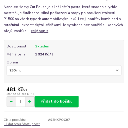
Nanolex Heavy Cut Polish je silná leštící pasta, která snadno a rychle
odstraňuje škrábance, silná poškození a stopy po broušení zrnitosti
P1500 na všech typech automobilových laků. Lze ji použít v kombinaci s
rotačními i excentrickými leštičkami. Je vyrobena bez použití silikonových
olejů, vosků a ...
celý popis
Dostupnost
Skladem
Měrná cena
1 924 Kč / l
Objem
481 Kč
/
ks
397,52 Kč
bez DPH
Přidat do košíku
Číslo produktu:
A02NXPOC07
Hlídat cenu / dostupnost