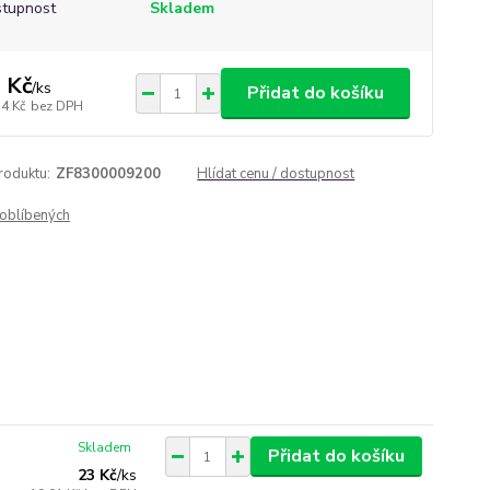
tupnost
Skladem
 Kč
/
ks
Přidat do košíku
54 Kč
bez DPH
roduktu:
ZF8300009200
Hlídat cenu / dostupnost
oblíbených
Skladem
Přidat do košíku
23 Kč
/
ks