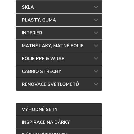
SKLA
PLASTY, GUMA
INTERIÉR
MATNÉ LAKY, MATNÉ FÓLIE
FÓLIE PPF & WRAP
CABRIO STŘECHY
RENOVACE SVĚTLOMETŮ
VÝHODNÉ SETY
INSPIRACE NA DÁRKY