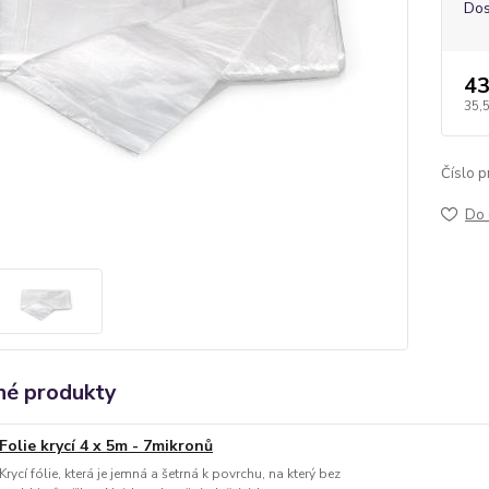
Dos
43
35,
Číslo p
Do 
é produkty
Folie krycí 4 x 5m - 7mikronů
Krycí fólie, která je jemná a šetrná k povrchu, na který bez