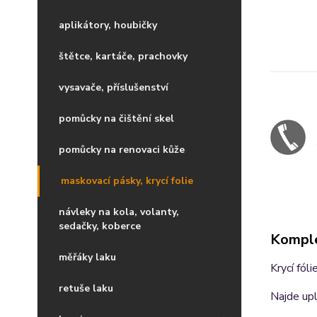
aplikátory, houbičky
štětce, kartáče, prachovky
vysavače, příslušenství
pomůcky na čištění skel
pomůcky na renovaci kůže
maskovací pásky, krycí folie
návleky na kola, volanty,
sedačky, koberce
Komple
měřáky laku
Krycí fól
retuše laku
Najde upl