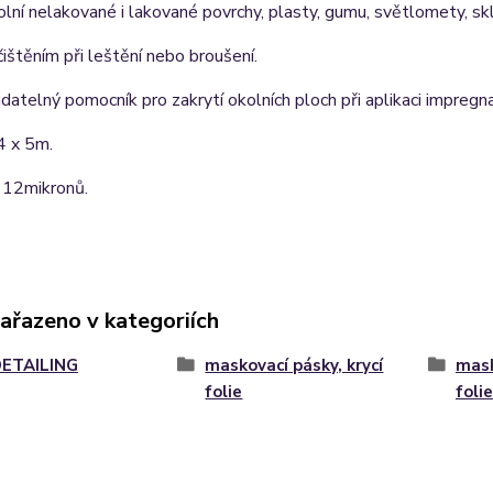
olní nelakované i lakované povrchy, plasty, gumu, světlomety, sk
ištěním při leštění nebo broušení.
atelný pomocník pro zakrytí okolních ploch při aplikaci impregna
4 x 5m.
 12mikronů.
zařazeno v kategoriích
ETAILING
maskovací pásky, krycí
mask
folie
folie