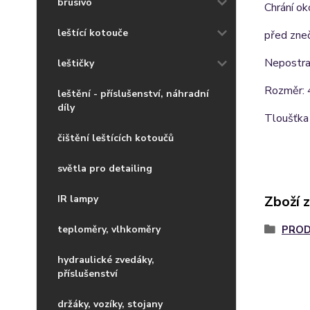
brusivo
Chrání ok
leštící kotouče
před zneč
Nepostrad
leštičky
Rozměr: 
leštění - příslušenství, náhradní
díly
Tloušťka
čištění leštících kotoučů
světla pro detailing
IR lampy
Zboží 
teploměry, vlhkoměry
PROD
hydraulické zvedáky,
příslušenství
držáky, vozíky, stojany