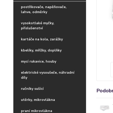
postřikovače, napěňovače,
lahve, odměrky
vysokotlaké myčky,
příslušenství
kartáče na kola, zarážky
kbelíky, mřížky, doplňky
mycí rukavice, houby
elektrické vysoušeče, náhradní
díly
ručníky sušící
Podobn
utěrky, mikrovlákna
praní mikrovlákna