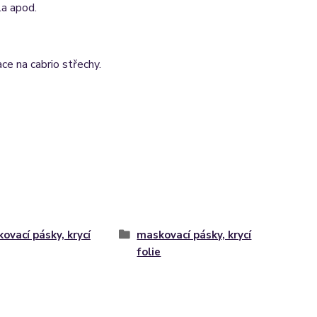
la apod.
ce na cabrio střechy.
ovací pásky, krycí
maskovací pásky, krycí
folie