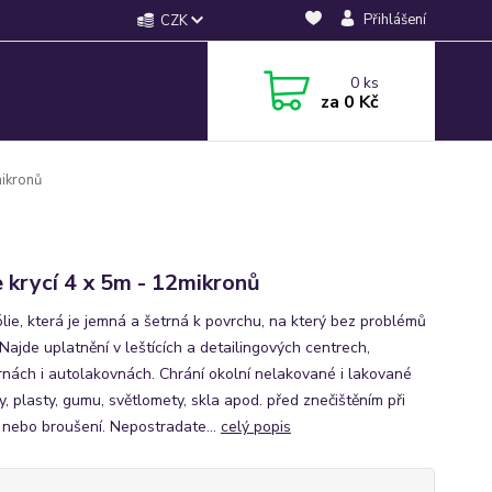
Přihlášení
CZK
0
ks
za
0 Kč
mikronů
e krycí 4 x 5m - 12mikronů
ólie, která je jemná a šetrná k povrchu, na který bez problémů
 Najde uplatnění v leštících a detailingových centrech,
rnách i autolakovnách. Chrání okolní nelakované i lakované
, plasty, gumu, světlomety, skla apod. před znečištěním při
í nebo broušení. Nepostradate...
celý popis