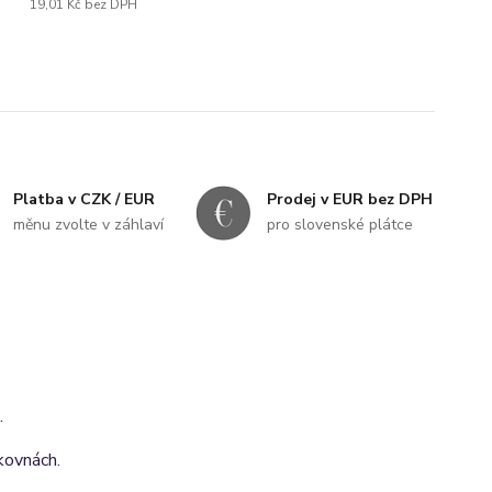
19,01 Kč
bez DPH
Platba v CZK / EUR
Prodej v EUR bez DPH
měnu zvolte v záhlaví
pro slovenské plátce
.
akovnách.