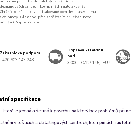
problémů přilne. Najde uplatnění v leštících a
detailingových centrech, klempírnách i autolakovnách.
Chrání okolní nelakované i lakované povrchy, plasty, gumu,
světlomety, skla apod. před znečištěním při leštění nebo
broušení. Nepostradate...
Doprava ZDARMA
Zákaznická podpora
nad
+420 603 143 243
3.000,- CZK / 145,- EUR
tní specifikace
ie, která je jemná a šetrná k povrchu, na který bez problémů přilne
atnění v leštících a detailingových centrech, klempírnách i autol