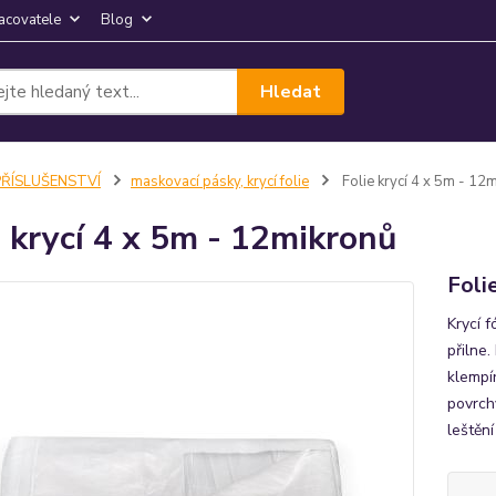
acovatele
Blog
Hledat
PŘÍSLUŠENSTVÍ
maskovací pásky, krycí folie
Folie krycí 4 x 5m - 12
e krycí 4 x 5m - 12mikronů
Foli
Krycí f
přilne.
klempí
povrchy
leštěn