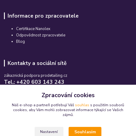
Informace pro zpracovatele
Certifikace Nanolex
Odpovědnost zpracovatele
Blog
Kontakty a sociální sítě
zákaznická podpora prodetailing.cz
Tel.: +420 603 143 243
Po-So, 08:00-16:00 hod.
Zpracování cookies
info@prodetailing.cz
Náš e-shop a partneři potřebují Váš
souhlas
s použitím souborů
cookies, aby Vám mohli zobrazovat informace týkající se Vašich
zájmů.
Souhlasím
Nastavení