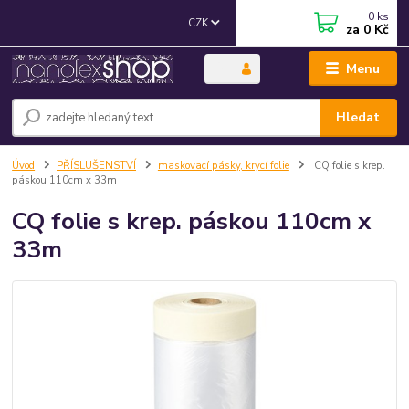
0
ks
CZK
za
0 Kč
Menu
Hledat
Úvod
PŘÍSLUŠENSTVÍ
maskovací pásky, krycí folie
CQ folie s krep.
páskou 110cm x 33m
CQ folie s krep. páskou 110cm x
33m