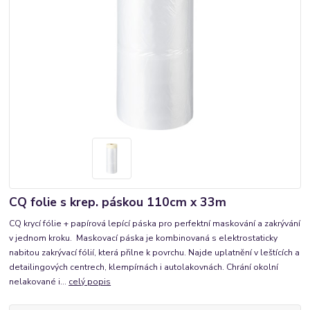
CQ folie s krep. páskou 110cm x 33m
CQ krycí fólie + papírová lepící páska pro perfektní maskování a zakrývání
v jednom kroku. Maskovací páska je kombinovaná s elektrostaticky
nabitou zakrývací fólií, která přilne k povrchu. Najde uplatnění v leštících a
detailingových centrech, klempírnách i autolakovnách. Chrání okolní
nelakované i...
celý popis