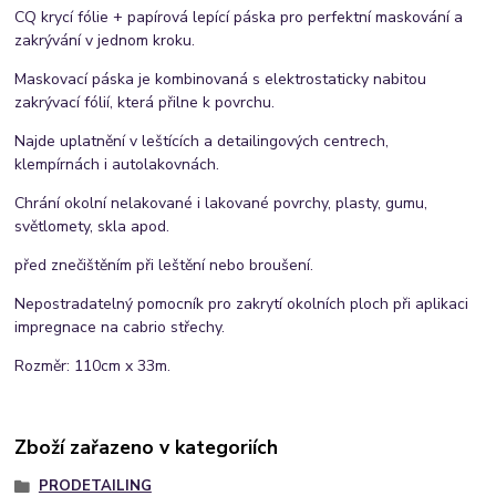
CQ krycí fólie + papírová lepící páska pro perfektní maskování a
zakrývání v jednom kroku.
Maskovací páska je kombinovaná s elektrostaticky nabitou
zakrývací fólií, která přilne k povrchu.
Najde uplatnění v leštících a detailingových centrech,
klempírnách i autolakovnách.
Chrání okolní nelakované i lakované povrchy, plasty, gumu,
světlomety, skla apod.
před znečištěním při leštění nebo broušení.
Nepostradatelný pomocník pro zakrytí okolních ploch při aplikaci
impregnace na cabrio střechy.
Rozměr: 110cm x 33m.
Zboží zařazeno v kategoriích
PRODETAILING