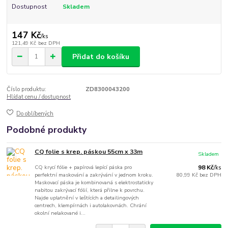
Dostupnost
Skladem
147 Kč
/
ks
121,49 Kč
bez DPH
Přidat do košíku
Číslo produktu:
ZD8300043200
Hlídat cenu / dostupnost
Do oblíbených
Podobné produkty
CQ folie s krep. páskou 55cm x 33m
Skladem
CQ krycí fólie + papírová lepící páska pro
98 Kč
/
ks
perfektní maskování a zakrývání v jednom kroku.
80,99 Kč
bez DPH
Maskovací páska je kombinovaná s elektrostaticky
nabitou zakrývací fólií, která přilne k povrchu.
Najde uplatnění v leštících a detailingových
centrech, klempírnách i autolakovnách. Chrání
okolní nelakované i...