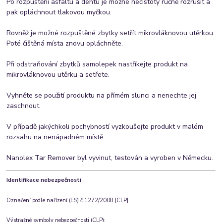
Po rozpuštění asfaltu a dehtu je možné nečistoty ručně rozrušit a
pak opláchnout tlakovou myčkou.
Rovněž je možné rozpuštěné zbytky setřít mikrovláknovou utěrkou.
Poté čištěná místa znovu opláchněte.
Při odstraňování zbytků samolepek nastříkejte produkt na
mikrovláknovou utěrku a setřete.
Vyhněte se použití produktu na přímém slunci a nenechte jej
zaschnout.
V případě jakýchkoli pochybností vyzkoušejte produkt v malém
rozsahu na nenápadném místě.
Nanolex Tar Remover byl vyvinut, testován a vyroben v Německu.
Identifikace nebezpečnosti
Označení podle nařízení (ES) č.1272/2008 [CLP]
Výstražné symboly nebezpečnosti (CLP):