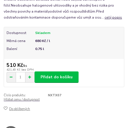
fólií.Neobsahuje halogenové uhlovodíky a je vhodný bez rizika pro
všechny povrchy a materiályodolné vůči rozpouštědlům.Před
odstraňováním kontaminace doporučujeme vůz umýt a osu...
celý popis
Dostupnost
Skladem
Měrná cena
680 Kč / l
Balení
0.75 l
510 Kč
/
ks
421,49 Kč
bez DPH
Přidat do košíku
Číslo produktu:
NXTX07
Hlídat cenu / dostupnost
Do oblíbených