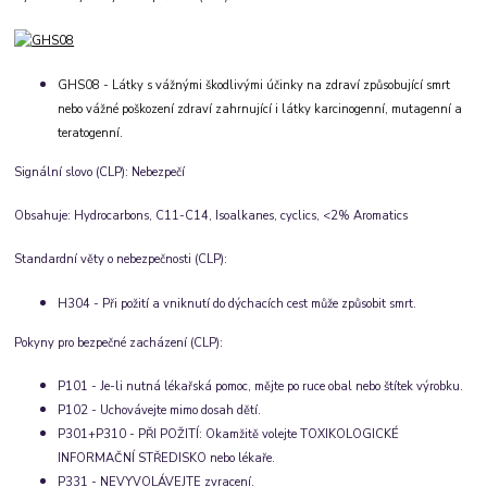
GHS08 - Látky s vážnými škodlivými účinky na zdraví způsobující smrt
nebo vážné poškození zdraví zahrnující i látky karcinogenní, mutagenní a
teratogenní.
Signální slovo (CLP):
Nebezpečí
Obsahuje:
Hydrocarbons, C11-C14, Isoalkanes, cyclics, <2% Aromatics
Standardní věty o nebezpečnosti (CLP):
H304 - Při požití a vniknutí do dýchacích cest může způsobit smrt.
Pokyny pro bezpečné zacházení (CLP):
P101 - Je-li nutná lékařská pomoc, mějte po ruce obal nebo štítek výrobku.
P102 - Uchovávejte mimo dosah dětí.
P301+P310 - PŘI POŽITÍ: Okamžitě volejte TOXIKOLOGICKÉ
INFORMAČNÍ STŘEDISKO nebo lékaře.
P331 - NEVYVOLÁVEJTE zvracení.