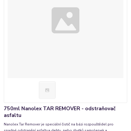
750ml Nanolex TAR REMOVER - odstraňovač
asfaltu
Nanolex Tar Remover je speciální čistič na bázi rozpouštědel pro
snadné odstranění asfaltua dehtu, nebo zbytků samolepek a