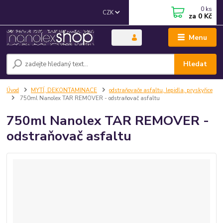
0
ks
CZK
za
0 Kč
Menu
Hledat
Úvod
MYTÍ, DEKONTAMINACE
odstraňovače asfaltu, lepidla, pryskyřice
750ml Nanolex TAR REMOVER - odstraňovač asfaltu
750ml Nanolex TAR REMOVER -
odstraňovač asfaltu