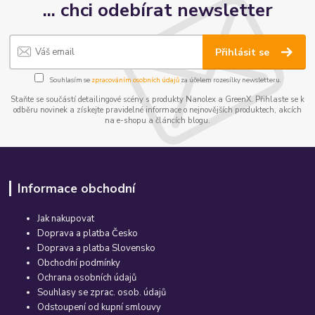
... chci odebírat newsletter
Přihlásit se
Souhlasím se
zpracováním osobních údajů
za účelem rozesílky newsletteru.
Staňte se součástí detailingové scény s produkty Nanolex a GreenX. Přihlaste se k
odběru novinek a získejte pravidelné informace o nejnovějších produktech, akcích
na e-shopu a článcích blogu.
Informace obchodní
Jak nakupovat
Doprava a platba Česko
Doprava a platba Slovensko
Obchodní podmínky
Ochrana osobních údajů
Souhlasy se zprac. osob. údajů
Odstoupení od kupní smlouvy