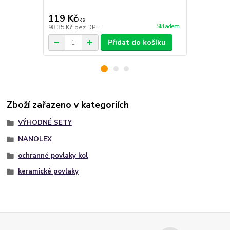
119 Kč
71 Kč
/
ks
/
ks
Skladem
98,35 Kč
bez DPH
58,68 Kč
bez
Přidat do košíku
Zboží zařazeno v kategoriích
VÝHODNÉ SETY
NANOLEX
ochranné povlaky kol
keramické povlaky