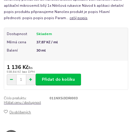
aplikační mikrosemiš bílý 1x Nitrilová rukavice Návod k aplikaci detailní
popis produktu připravujeme Nanolex produkt je popis Hlavní
přednosti: popis popis popis Param...
celý popis
Dostupnost
Skladem
Měrná cena
37,87 Kč / ml
Balení
30 ml
1 136 Kč
/
ks
938,84 Kč
bez DPH
Přidat do košíku
Číslo produktu:
011NXSi3DRI003
Hlídat cenu / dostupnost
Do oblíbených