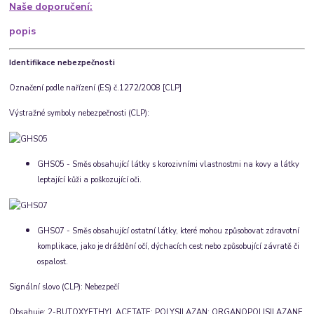
Naše doporučení:
popis
Identifikace nebezpečnosti
Označení podle nařízení (ES) č.1272/2008 [CLP]
Výstražné symboly nebezpečnosti (CLP):
GHS05 - Směs obsahující látky s korozivními vlastnostmi na kovy a látky
leptající kůži a poškozující oči.
GHS07 - Směs obsahující ostatní látky, které mohou způsobovat zdravotní
komplikace, jako je dráždění očí, dýchacích cest nebo způsobující závratě či
ospalost.
Signální slovo (CLP):
Nebezpečí
Obsahuje:
2-BUTOXYETHYL ACETATE; POLYSILAZAN; ORGANOPOLISILAZANE