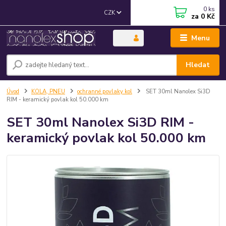
0
ks
CZK
za
0 Kč
Menu
Hledat
Úvod
KOLA, PNEU
ochranné povlaky kol
SET 30ml Nanolex Si3D
RIM - keramický povlak kol 50.000 km
SET 30ml Nanolex Si3D RIM -
keramický povlak kol 50.000 km