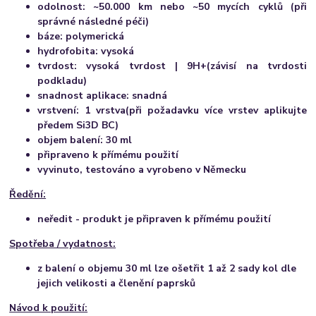
odolnost: ~50.000 km nebo ~50 mycích cyklů (při
správné následné péči)
báze: polymerická
hydrofobita: vysoká
tvrdost: vysoká tvrdost | 9H+(závisí na tvrdosti
podkladu)
snadnost aplikace: snadná
vrstvení: 1 vrstva(při požadavku více vrstev aplikujte
předem Si3D BC)
objem balení: 30 ml
připraveno k přímému použití
vyvinuto, testováno a vyrobeno v Německu
Ředění:
neředit - produkt je připraven k přímému použití
Spotřeba / vydatnost:
z balení o objemu 30 ml lze ošetřit 1 až 2 sady kol dle
jejich velikosti a členění paprsků
Návod k použití: