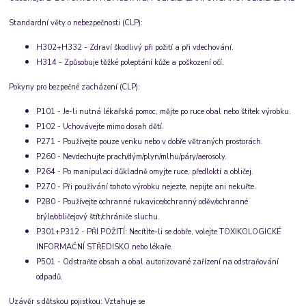
Standardní věty o nebezpečnosti (CLP):
H302+H332 - Zdraví škodlivý při požití a při vdechování.
H314 - Způsobuje těžké poleptání kůže a poškození očí.
Pokyny pro bezpečné zacházení (CLP):
P101 - Je-li nutná lékařská pomoc, mějte po ruce obal nebo štítek výrobku.
P102 - Uchovávejte mimo dosah dětí.
P271 - Používejte pouze venku nebo v dobře větraných prostorách.
P260 - Nevdechujte prach/dým/plyn/mlhu/páry/aerosoly.
P264 - Po manipulaci důkladně omyjte ruce, předloktí a obličej.
P270 - Při používání tohoto výrobku nejezte, nepijte ani nekuřte.
P280 - Používejte ochranné rukavice/ochranný oděv/ochranné
brýle/obličejový štít/chrániče sluchu.
P301+P312 - PŘI POŽITÍ: Necítíte-li se dobře, volejte TOXIKOLOGICKÉ
INFORMAČNÍ STŘEDISKO nebo lékaře.
P501 - Odstraňte obsah a obal autorizované zařízení na odstraňování
odpadů.
Uzávěr s dětskou pojistkou:
Vztahuje se