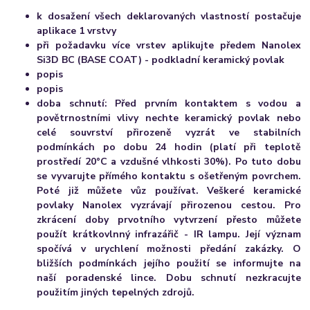
k dosažení všech deklarovaných vlastností postačuje
aplikace 1 vrstvy
při požadavku více vrstev aplikujte předem Nanolex
Si3D BC (BASE COAT) - podkladní keramický povlak
popis
popis
doba schnutí:
Před prvním kontaktem s vodou a
povětrnostními vlivy nechte keramický povlak nebo
celé souvrství přirozeně vyzrát ve stabilních
podmínkách po dobu 24 hodin (platí při teplotě
prostředí 20°C a vzdušné vlhkosti 30%). Po tuto dobu
se vyvarujte přímého kontaktu s ošetřeným povrchem.
Poté již můžete vůz používat. Veškeré keramické
povlaky Nanolex vyzrávají přirozenou cestou. Pro
zkrácení doby prvotního vytvrzení přesto můžete
použít krátkovlnný infrazářič - IR lampu. Její význam
spočívá v urychlení možnosti předání zakázky. O
bližších podmínkách jejího použití se informujte na
naší poradenské lince. Dobu schnutí nezkracujte
použitím jiných tepelných zdrojů.