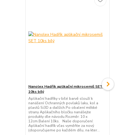
Nanolex Hadřík aplikační mikrosemiš SET
Nanolex Blo
10ks bílý
Aplikační bl
nanášení Och
Aplikační hadříky v bílé barvě slouží k
plastů Si3D 
nanášení Ochranných povlaků laku, kol a
strany Aplik
plastů Si3D a dalších.Po obalení měkké
hadříkem nan
strany Aplikačního bločku nanášejte
návodu.Rozm
produkty dle návodu.Rozměr: 10 x
12cm.Balení 10ks. Naše doporučení:
Aplikační hadřík včas vyměňte za nový
(doporučujeme po každém dílu, na kter...