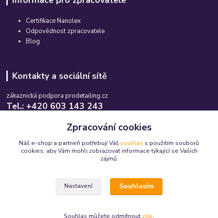
Informace pro zpracovatele
Certifikace Nanolex
Odpovědnost zpracovatele
Blog
Kontakty a sociální sítě
zákaznická podpora prodetailing.cz
Tel.: +420 603 143 243
Po-So, 08:00-16:00 hod.
Zpracování cookies
info@prodetailing.cz
Náš e-shop a partneři potřebují Váš
souhlas
s použitím souborů
cookies, aby Vám mohli zobrazovat informace týkající se Vašich
zájmů.
Souhlasím
Nastavení
© 2015-2026 prodetailing.cz - všechna práva vyhrazena. Jsme tu pro Vás již 11
let.
Souhlas můžete odmítnout
zde
.