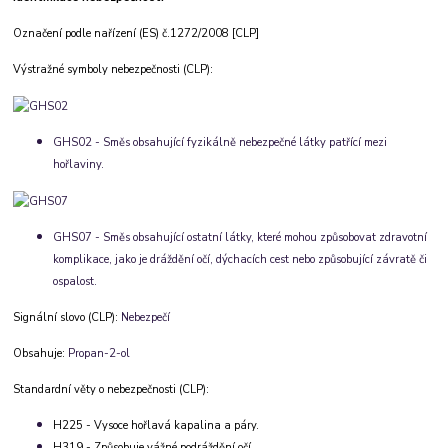
Označení podle nařízení (ES) č.1272/2008 [CLP]
Výstražné symboly nebezpečnosti (CLP):
GHS02 - Směs obsahující fyzikálně nebezpečné látky patřící mezi
hořlaviny.
GHS07 - Směs obsahující ostatní látky, které mohou způsobovat zdravotní
komplikace, jako je dráždění očí, dýchacích cest nebo způsobující závratě či
ospalost.
Signální slovo (CLP):
Nebezpečí
Obsahuje:
Propan-2-ol
Standardní věty o nebezpečnosti (CLP):
H225 - Vysoce hořlavá kapalina a páry.
H319 - Způsobuje vážné podráždění očí.