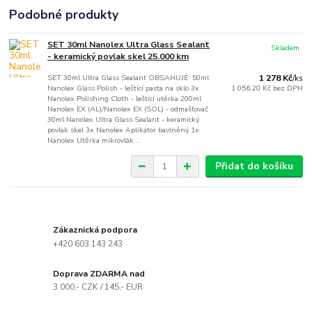
Podobné produkty
SET 30ml Nanolex Ultra Glass Sealant
Skladem
- keramický povlak skel 25.000 km
SET 30ml Ultra Glass Sealant OBSAHUJE: 50ml
1 278 Kč
/
ks
Nanolex Glass Polish - leštící pasta na sklo 3x
1 056,20 Kč
bez DPH
Nanolex Polishing Cloth - leštící utěrka 200ml
Nanolex EX (AL)/Nanolex EX (SOL) - odmašťovač
30ml Nanolex Ultra Glass Sealant - keramický
povlak skel 3x Nanolex Aplikátor bavlněný 1x
Nanolex Utěrka mikrovlák...
Přidat do košíku
Zákaznická podpora
+420 603 143 243
Doprava ZDARMA nad
3.000,- CZK / 145,- EUR