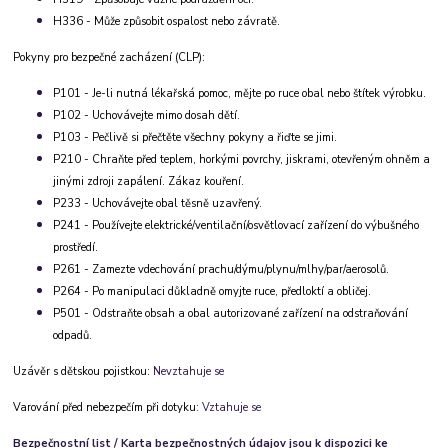
H336 - Může způsobit ospalost nebo závratě.
Pokyny pro bezpečné zacházení (CLP):
P101 - Je-li nutná lékařská pomoc, mějte po ruce obal nebo štítek výrobku.
P102 - Uchovávejte mimo dosah dětí.
P103 - Pečlivě si přečtěte všechny pokyny a řiďte se jimi.
P210 - Chraňte před teplem, horkými povrchy, jiskrami, otevřeným ohněm a
jinými zdroji zapálení. Zákaz kouření.
P233 - Uchovávejte obal těsně uzavřený.
P241 - Používejte elektrické/ventilační/osvětlovací zařízení do výbušného
prostředí.
P261 - Zamezte vdechování prachu/dýmu/plynu/mlhy/par/aerosolů.
P264 - Po manipulaci důkladně omyjte ruce, předloktí a obličej.
P501 - Odstraňte obsah a obal autorizované zařízení na odstraňování
odpadů.
Uzávěr s dětskou pojistkou:
Nevztahuje se
Varování před nebezpečím při dotyku:
Vztahuje se
Bezpečnostní list / Karta bezpečnostných údajov jsou k dispozici ke