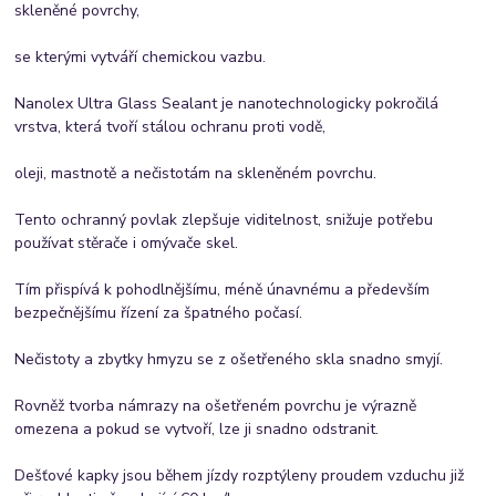
skleněné povrchy,
se kterými vytváří chemickou vazbu.
Nanolex Ultra Glass Sealant je nanotechnologicky pokročilá
vrstva, která tvoří stálou ochranu proti vodě,
oleji, mastnotě a nečistotám na skleněném povrchu.
Tento ochranný povlak zlepšuje viditelnost, snižuje potřebu
používat stěrače i omývače skel.
Tím přispívá k pohodlnějšímu, méně únavnému a především
bezpečnějšímu řízení za špatného počasí.
Nečistoty a zbytky hmyzu se z ošetřeného skla snadno smyjí.
Rovněž tvorba námrazy na ošetřeném povrchu je výrazně
omezena a pokud se vytvoří, lze ji snadno odstranit.
Dešťové kapky jsou během jízdy rozptýleny proudem vzduchu již