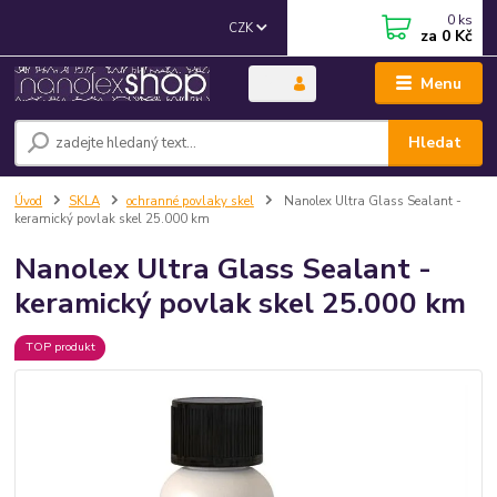
0
ks
CZK
za
0 Kč
Menu
Hledat
Úvod
SKLA
ochranné povlaky skel
Nanolex Ultra Glass Sealant -
keramický povlak skel 25.000 km
Nanolex Ultra Glass Sealant -
keramický povlak skel 25.000 km
TOP produkt