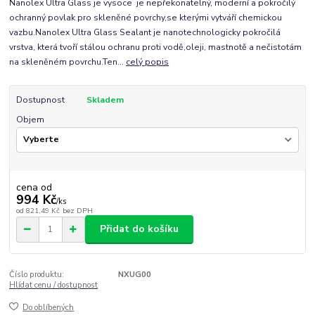
Nanolex Ultra Glass je vysoce je nepřekonatelný, moderní a pokročilý
ochranný povlak pro skleněné povrchy,se kterými vytváří chemickou
vazbu.Nanolex Ultra Glass Sealant je nanotechnologicky pokročilá
vrstva, která tvoří stálou ochranu proti vodě,oleji, mastnotě a nečistotám
na skleněném povrchu.Ten...
celý popis
Dostupnost
Skladem
Objem
cena od
994 Kč
/
ks
od
821,49 Kč
bez DPH
Přidat do košíku
Číslo produktu:
NXUG00
Hlídat cenu / dostupnost
Do oblíbených