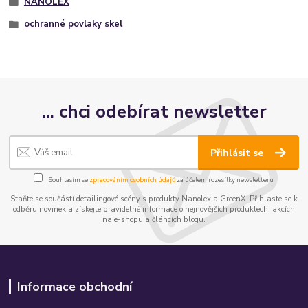
NANOLEX
ochranné povlaky skel
... chci odebírat newsletter
Přihlásit se
Souhlasím se
zpracováním osobních údajů
za účelem rozesílky newsletteru.
Staňte se součástí detailingové scény s produkty Nanolex a GreenX. Přihlaste se k
odběru novinek a získejte pravidelné informace o nejnovějších produktech, akcích
na e-shopu a článcích blogu.
Informace obchodní