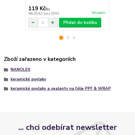
119 Kč
71 Kč
/
ks
/
ks
Skladem
98,35 Kč
bez DPH
58,68 Kč
bez
Přidat do košíku
Zboží zařazeno v kategoriích
NANOLEX
keramické povlaky
keramické povlaky a sealanty na fólie PPF & WRAP
... chci odebírat newsletter