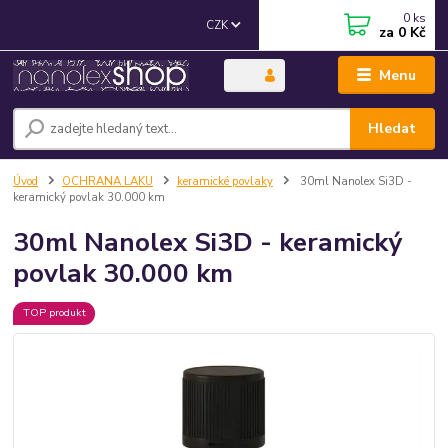
0
ks
CZK
za
0 Kč
Menu
Hledat
Úvod
OCHRANA LAKU
keramické povlaky
30ml Nanolex Si3D -
keramický povlak 30.000 km
30ml Nanolex Si3D - keramický
povlak 30.000 km
TOP produkt