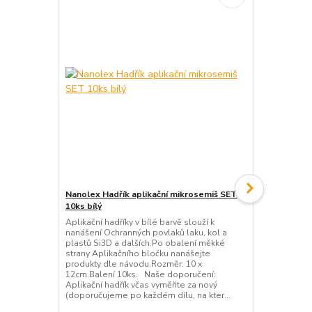
Nanolex Hadřík aplikační mikrosemiš SET
Nanolex Blo
10ks bílý
Aplikační bl
nanášení Och
Aplikační hadříky v bílé barvě slouží k
plastů Si3D 
nanášení Ochranných povlaků laku, kol a
strany Aplik
plastů Si3D a dalších.Po obalení měkké
hadříkem nan
strany Aplikačního bločku nanášejte
návodu.Rozm
produkty dle návodu.Rozměr: 10 x
12cm.Balení 10ks. Naše doporučení:
Aplikační hadřík včas vyměňte za nový
(doporučujeme po každém dílu, na kter...