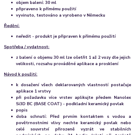
objem balení: 30 ml
připraveno k přímému použití
vyvinuto, testováno a vyrobeno v Německu
Ředění:
neředit - produkt je připraven k přímému použití
Spotřeba / vydatnost:
z balení o objemu 30 ml lze ošetřit 1 až 2 vozy dle jejich
velikosti, rozsahu prováděné aplikace a prosklení
Návod k použití:
k dosažení všech deklarovaných vlastností postačuje
aplikace 1 vrstvy
při požadavku více vrstev aplikujte předem Nanolex
Si3D BC (BASE COAT) - podkladní keramický povlak
popis
doba schnutí:
Před prvním kontaktem s vodou a
povětrnostními vlivy nechte keramický povlak nebo
celé souvrství přirozeně vyzrát ve stabilních