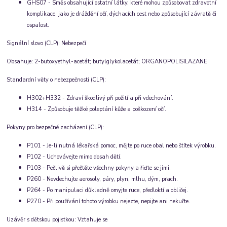
GHS07 - Směs obsahující ostatní látky, které mohou způsobovat zdravotní
komplikace, jako je dráždění očí, dýchacích cest nebo způsobující závratě či
ospalost.
Signální slovo (CLP): Nebezpečí
Obsahuje: 2-butoxyethyl-acetát; butylglykolacetát; ORGANOPOLISILAZANE
Standardní věty o nebezpečnosti (CLP):
H302+H332 - Zdraví škodlivý při požití a při vdechování.
H314 - Způsobuje těžké poleptání kůže a poškození očí.
Pokyny pro bezpečné zacházení (CLP):
P101 - Je-li nutná lékařská pomoc, mějte po ruce obal nebo štítek výrobku.
P102 - Uchovávejte mimo dosah dětí.
P103 - Pečlivě si přečtěte všechny pokyny a řiďte se jimi.
P260 - Nevdechujte aerosoly, páry, plyn, mlhu, dým, prach.
P264 - Po manipulaci důkladně omyjte ruce, předloktí a obličej.
P270 - Při používání tohoto výrobku nejezte, nepijte ani nekuřte.
Uzávěr s dětskou pojistkou: Vztahuje se