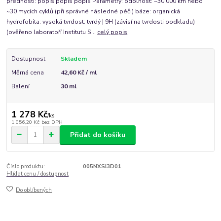
přednosti: popis popis popis Parametry: odolnost: ~30.000 km nebo
~30 mycích cyklů (při správné následné péči) báze: organická
hydrofobita: vysoká tvrdost: tvrdý | 9H (závisí na tvrdosti podkladu)
(ověřeno laboratoří Institutu S...
celý popis
Dostupnost
Skladem
Měrná cena
42,60 Kč / ml
Balení
30 ml
1 278 Kč
/
ks
1 056,20 Kč
bez DPH
Přidat do košíku
Číslo produktu:
005NXSi3D01
Hlídat cenu / dostupnost
Do oblíbených