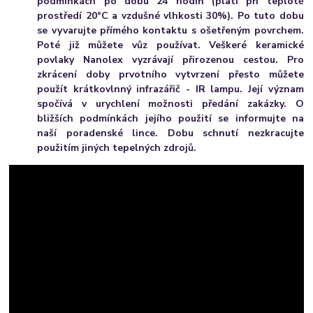
podmínkách po dobu 24 hodin (platí při teplotě
prostředí 20°C a vzdušné vlhkosti 30%). Po tuto dobu
se vyvarujte přímého kontaktu s ošetřeným povrchem.
Poté již můžete vůz používat. Veškeré keramické
povlaky Nanolex vyzrávají přirozenou cestou. Pro
zkrácení doby prvotního vytvrzení přesto můžete
použít krátkovlnný infrazářič - IR lampu. Její význam
spočívá v urychlení možnosti předání zakázky. O
bližších podmínkách jejího použití se informujte na
naší poradenské lince. Dobu schnutí nezkracujte
použitím jiných tepelných zdrojů.