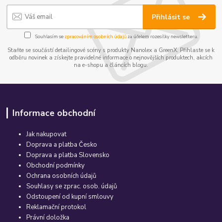
Přihlásit se
Souhlasím se
zpracováním osobních údajů
za účelem rozesílky newsletteru.
Staňte se součástí detailingové scény s produkty Nanolex a GreenX. Přihlaste se k
odběru novinek a získejte pravidelné informace o nejnovějších produktech, akcích
na e-shopu a článcích blogu.
Informace obchodní
Jak nakupovat
Doprava a platba Česko
Doprava a platba Slovensko
Obchodní podmínky
Ochrana osobních údajů
Souhlasy se zprac. osob. údajů
Odstoupení od kupní smlouvy
Reklamační protokol
Právní doložka